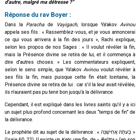
d'autre, malgré ma détresse ?”
Réponse du rav Boyer :
Dans la
Paracha
de
Vayigach
, lorsque Ya'akov
Avinou
appela ses fils : « Rassemblez-vous, et je vous annoncerai
ce qui vous arrivera à la fin des jours », Rachi explique,
selon les propos de nos Sages : « Il voulut révéler la fin,
mais la Présence divine se retira de lui,
et il commença à
dire d’autres choses. » Les commentateurs expliquent,
selon le sens simple, que Ya'akov
Avinou
voulut révéler à
ses fils la fin, mais puisque cette fin était lointaine, la
Présence divine se retira de lui : car s’il la leur avait révélée,
ils n’auraient pas pu tenir bon jusqu’à la délivrance.
Cependant, il est expliqué dans les livres saints qu’il y a ici
un sujet plus profond concernant les deux “temps de fin” de
la délivrance.
Le prophète dit au sujet de la délivrance : « בְּעִתָּהּ אֲחִישֶׁנָּה »
(Isaïe 60, 22). Il existe un
K
ets,
une fin
de «
Be’itta
» (en son