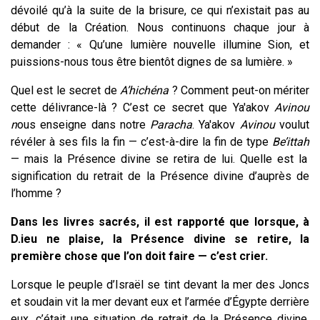
dévoilé qu’à la suite de la brisure, ce qui n’existait pas au
début de la Création. Nous continuons chaque jour à
demander : « Qu’une lumière nouvelle illumine Sion, et
puissions-nous tous être bientôt dignes de sa lumière. »
Quel est le secret de
A’hichéna
? Comment peut-on mériter
cette délivrance-là ? C’est ce secret que Ya'akov
Avinou
n
ous enseigne dans notre
Paracha
. Ya'akov
Avinou
voulut
révéler à ses fils la fin — c’est-à-dire la fin de type
Be’ittah
— mais la Présence divine se retira de lui.
Quelle est la
signification du retrait de la Présence divine d’auprès de
l’homme ?
Dans les livres sacrés, il est rapporté que lorsque, à
D.ieu ne plaise, la Présence divine se retire,
la
première chose que l’on doit faire — c’est crier.
Lorsque le peuple d’Israël se tint devant la mer des Joncs
et soudain vit la mer devant eux et l’armée d’Égypte derrière
eux, c’était une situation de retrait de la Présence divine,