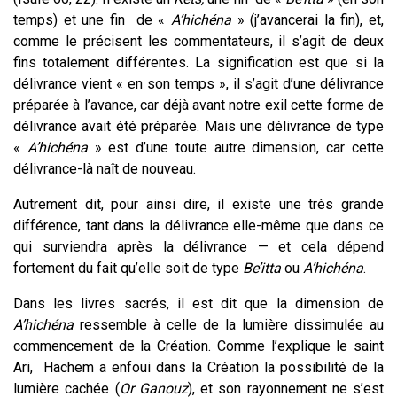
temps) et une fin de «
A’hichéna
» (j’avancerai la fin), et,
comme le précisent les commentateurs, il s’agit de deux
fins totalement différentes. La signification est que si la
délivrance vient « en son temps », il s’agit d’une délivrance
préparée à l’avance, car déjà avant notre exil cette forme de
délivrance avait été préparée. Mais une délivrance de type
«
A’hichéna
» est d’une toute autre dimension, car cette
délivrance-là naît de nouveau.
Autrement dit, pour ainsi dire, il existe une très grande
différence, tant dans la délivrance elle-même que dans ce
qui surviendra après la délivrance — et cela dépend
fortement du fait qu’elle soit de type
Be’itta
ou
A’hichéna
.
Dans les livres sacrés, il est dit que la dimension de
A’hichéna
ressemble à celle de la lumière dissimulée
au
commencement de la Création. Comme l’explique le saint
Ari, Hachem a enfoui dans la Création la possibilité de la
lumière cachée (
Or Ganouz
), et son rayonnement ne s’est