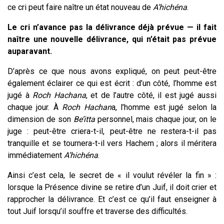
ce cri peut faire naître un état nouveau de
A’hichéna
.
Le cri n’avance pas la délivrance déjà prévue — il
f
ait
naître une nouvelle délivrance, qui n’était pas prévue
auparavant.
D’après ce que nous avons expliqué, on peut peut-être
également éclairer ce qui est écrit : d’un côté, l’homme est
jugé à
Roch Hachana
, et de l’autre côté, il est jugé aussi
chaque jour. À
Roch Hachan
a, l’homme est jugé selon la
dimension de son
Be’itta
personnel, mais chaque jour, on le
juge : peut-être criera-t-il, peut-être ne restera-t-il pas
tranquille et se tournera-t-il vers Hachem ; alors il méritera
immédiatement
A’hichéna
.
Ainsi c’est cela, le secret de « il voulut révéler la fin » :
lorsque la Présence divine se retire d’un Juif, il doit crier et
rapprocher la délivrance. Et c’est ce qu’il faut enseigner à
tout Juif lorsqu’il souffre et traverse des difficultés.