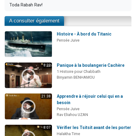
Toda Rabah Rav!
A consulter également
Histoire - À bord du Titanic
Pensée Juive
Panique à la boulangerie Cachère
8:22
1 Histoire pour Chabbath
Binyamin BENHAMOU
Apprendre à réjouir celui qui en a
21:38
besoin
Pensée Juive
Rav Eliahou UZAN
Vérifier les Tsitsit avant de les porter
8:07
Halakha Time