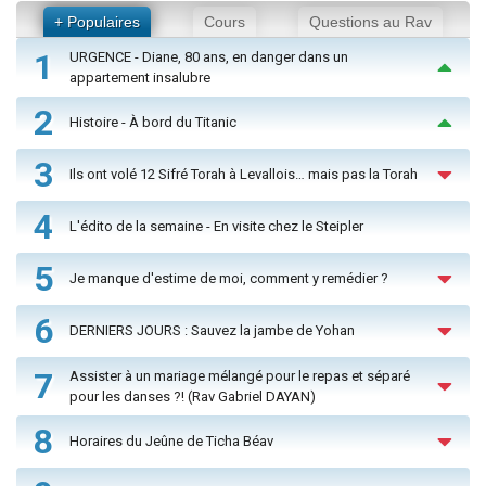
+ Populaires
Cours
Questions au Rav
1
URGENCE - Diane, 80 ans, en danger dans un
appartement insalubre
2
Histoire - À bord du Titanic
3
Ils ont volé 12 Sifré Torah à Levallois… mais pas la Torah
4
L'édito de la semaine - En visite chez le Steipler
5
Je manque d'estime de moi, comment y remédier ?
6
DERNIERS JOURS : Sauvez la jambe de Yohan
7
Assister à un mariage mélangé pour le repas et séparé
pour les danses ?! (Rav Gabriel DAYAN)
8
Horaires du Jeûne de Ticha Béav