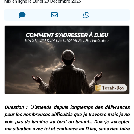
Mis en ligne le Lundi 29 Décembre 2025
Nouvelle émission radio : Visions de grandeur n°104 : Le Chabbath et le Birkat Hamazone à travers le temps
61 personnes viennent de demander une bénédiction
Ariel vient de donner son Maasser
Il reste 49 places pour étudier en groupe sur Zoom
Eva vient de donner son Maasser
Question : “J’attends depuis longtemps des délivrances
pour les nombreuses difficultés que je traverse mais je ne
vois pas de lumière au bout du tunnel… Dois-je accepter
ma situation avec foi et confiance en D.ieu, sans rien faire