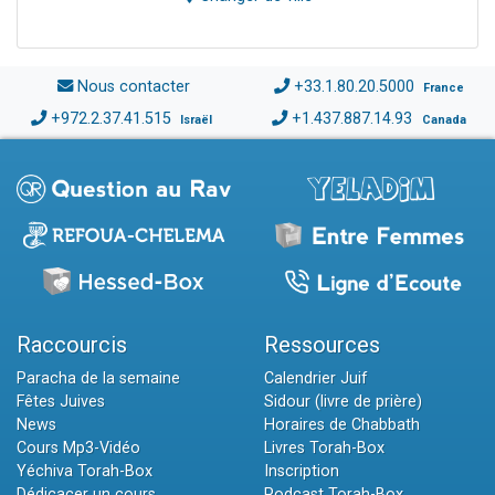
Nous contacter
+33.1.80.20.5000
France
+972.2.37.41.515
+1.437.887.14.93
Israël
Canada
Raccourcis
Ressources
Paracha de la semaine
Calendrier Juif
Fêtes Juives
Sidour (livre de prière)
News
Horaires de Chabbath
Cours Mp3-Vidéo
Livres Torah-Box
Yéchiva Torah-Box
Inscription
Dédicacer un cours
Podcast Torah-Box