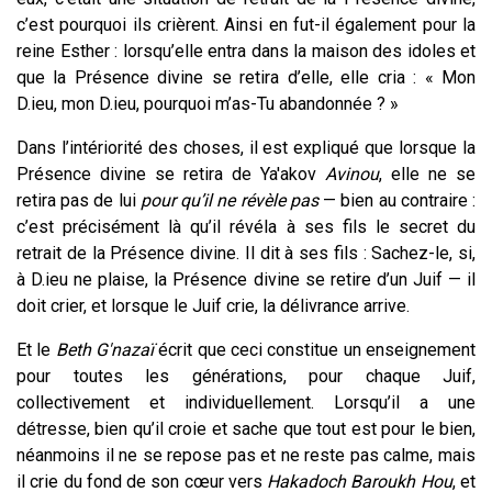
c’est pourquoi ils crièrent. Ainsi en fut-il également pour la
reine Esther : lorsqu’elle entra dans la maison des idoles et
que la Présence divine se retira d’elle, elle cria : « Mon
D.ieu, mon D.ieu, pourquoi m’as-Tu abandonnée ? »
Dans l’intériorité des choses, il est expliqué que lorsque la
Présence divine se retira de Ya'akov
Avinou
, elle ne se
retira pas de lui
pour qu’il ne révèle pas
— bien au contraire :
c’est précisément là qu’il révéla à ses fils le secret du
retrait de la Présence divine.
Il dit à ses fils : Sachez-le, si,
à D.ieu ne plaise, la Présence divine se retire d’un Juif — il
doit crier, et lorsque le Juif crie, la délivrance arrive.
Et le
Beth G'nazaï
écrit que ceci constitue un enseignement
pour toutes les générations, pour chaque Juif,
collectivement et individuellement. Lorsqu’il a une
détresse, bien qu’il croie et sache que tout est pour le bien,
néanmoins il ne se repose pas et ne reste pas calme, mais
il crie du fond de son cœur vers
Hakadoch Baroukh Hou
, et