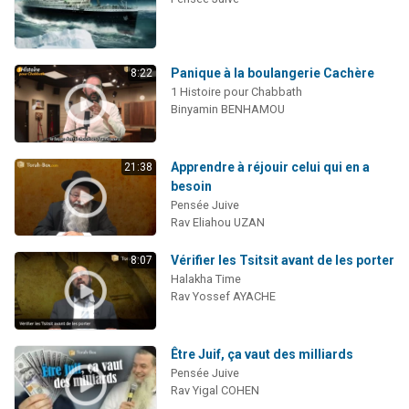
Panique à la boulangerie Cachère
8:22
1 Histoire pour Chabbath
Binyamin BENHAMOU
Apprendre à réjouir celui qui en a
21:38
besoin
Pensée Juive
Rav Eliahou UZAN
Vérifier les Tsitsit avant de les porter
8:07
Halakha Time
Rav Yossef AYACHE
Être Juif, ça vaut des milliards
Pensée Juive
Rav Yigal COHEN