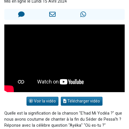
Mis en ligne le Lundi 15 Avril 2024
3 personnes viennent de nous rejoindre sur WhatsApp
2 nouvelles musiques dans Torah-Box Music
8 personnes viennent de faire un don pour Tsédaka : pauvres d'Israel
Nouvelle émission radio : Visions de grandeur n°104 : Le Chabbath et le Birkat Hamazone à travers le temps
4 personnes viennent de nous rejoindre sur WhatsApp
Voir la vidéo
Télécharger vidéo
Quelle est la signification de la chanson "E'had Mi Yodéa ?" que
nous avons coutume de chanter à la fin du Séder de Pessa'h ?
Réponse avec la célèbre question "Ayéka" "Où es-tu ?"