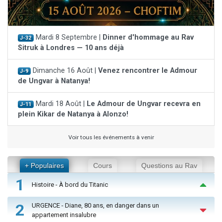
Mardi 8 Septembre |
Dinner d'hommage au Rav
J-32
Sitruk à Londres — 10 ans déjà
Dimanche 16 Août |
Venez rencontrer le Admour
J-9
de Ungvar à Natanya!
Mardi 18 Août |
Le Admour de Ungvar recevra en
J-11
plein Kikar de Natanya à Alonzo!
Voir tous les événements à venir
+ Populaires
Cours
Questions au Rav
1
Histoire - À bord du Titanic
2
URGENCE - Diane, 80 ans, en danger dans un
appartement insalubre