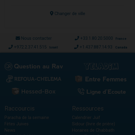
Changer de ville
Nous contacter
+33.1.80.20.5000
France
+972.2.37.41.515
+1.437.887.14.93
Israël
Canada
Raccourcis
Ressources
Paracha de la semaine
Calendrier Juif
Fêtes Juives
Sidour (livre de prière)
News
Horaires de Chabbath