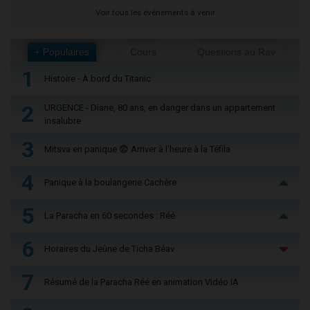
Voir tous les événements à venir
+ Populaires
Cours
Questions au Rav
1
Histoire - À bord du Titanic
2
URGENCE - Diane, 80 ans, en danger dans un appartement
insalubre
3
Mitsva en panique 😨 Arriver à l'heure à la Téfila
4
Panique à la boulangerie Cachère
5
La Paracha en 60 secondes : Réé
6
Horaires du Jeûne de Ticha Béav
7
Résumé de la Paracha Réé en animation Vidéo IA