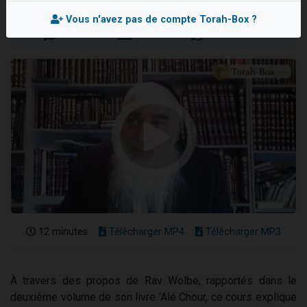
Mis en ligne le Lundi 1er Juillet 2024
13 personnes viennent de demander une bénédiction
Vous n'avez pas de compte Torah-Box ?
30 personnes viennent de faire un don pour Sauvez la jambe de Yohan
Il reste 49 places pour étudier en groupe sur Zoom
12 nouvelles musiques dans Torah-Box Music
29 personnes viennent de demander une bénédiction
12 minutes
Télécharger MP4
Télécharger MP3
À travers des propos de Rav Wolbe, rapportés dans le
deuxième volume de son livre 'Alé Chour, ce cours explique