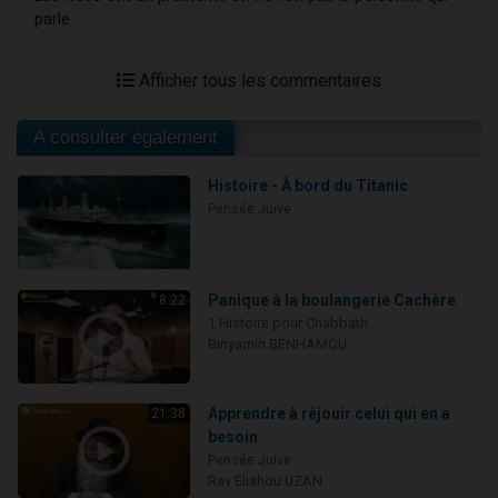
parle
Afficher tous les commentaires
A consulter également
Histoire - À bord du Titanic
Pensée Juive
Panique à la boulangerie Cachère
8:22
1 Histoire pour Chabbath
Binyamin BENHAMOU
Apprendre à réjouir celui qui en a
21:38
besoin
Pensée Juive
Rav Eliahou UZAN