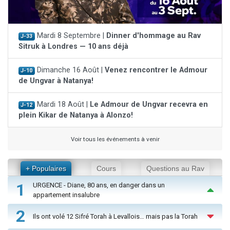
Mardi 8 Septembre |
Dinner d'hommage au Rav
J-33
Sitruk à Londres — 10 ans déjà
Dimanche 16 Août |
Venez rencontrer le Admour
J-10
de Ungvar à Natanya!
Mardi 18 Août |
Le Admour de Ungvar recevra en
J-12
plein Kikar de Natanya à Alonzo!
Voir tous les événements à venir
+ Populaires
Cours
Questions au Rav
1
URGENCE - Diane, 80 ans, en danger dans un
appartement insalubre
2
Ils ont volé 12 Sifré Torah à Levallois… mais pas la Torah