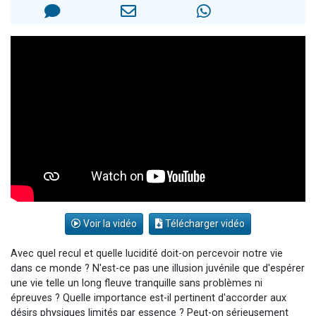
Ariel vient de donner son Maasser
Il reste 49 places pour étudier en groupe sur Zoom
Nathaniel vient de donner son Maasser
6 personnes viennent de faire un don pour 5 enfants déjà orphelins risquent de perdre leur maman
3 personnes viennent de nous rejoindre sur WhatsApp
Voir la vidéo
Télécharger vidéo
Avec quel recul et quelle lucidité doit-on percevoir notre vie
dans ce monde ? N'est-ce pas une illusion juvénile que d'espérer
une vie telle un long fleuve tranquille sans problèmes ni
épreuves ? Quelle importance est-il pertinent d'accorder aux
désirs physiques limités par essence ? Peut-on sérieusement