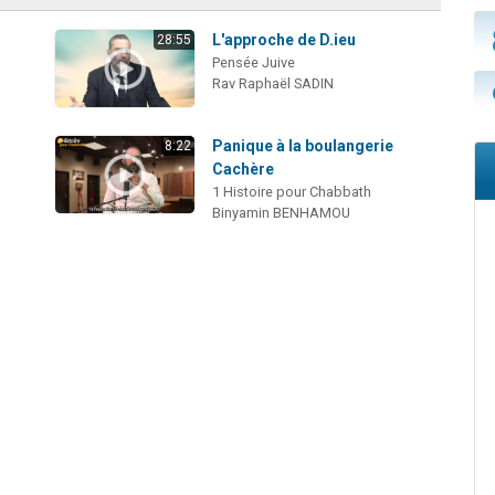
L'approche de D.ieu
28:55
Pensée Juive
Rav Raphaël SADIN
Panique à la boulangerie
8:22
Cachère
1 Histoire pour Chabbath
Binyamin BENHAMOU
i