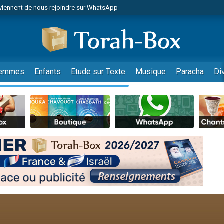
viennent de nous rejoindre sur WhatsApp
r vient de donner son Maasser
nes viennent de faire un don pour Événements Torah-Box
es viennent de faire un don pour Tsédaka : pauvres d'Israel
viennent de nous rejoindre sur WhatsApp
emmes
Enfants
Etude sur Texte
Musique
Paracha
Di
 viennent de demander une bénédiction
es viennent de faire un don pour Diane, 80 ans, dans un appartement insalub
49 places pour étudier en groupe sur Zoom
viennent de nous rejoindre sur WhatsApp
 viennent de demander une bénédiction
49 places pour étudier en groupe sur Zoom
viennent de nous rejoindre sur WhatsApp
viennent de nous rejoindre sur WhatsApp
es viennent de faire un don pour Reloger Rivka, 6 enfants, victime de violences
es viennent de faire un don pour 1 Journée de Vacances Pour les Enfants