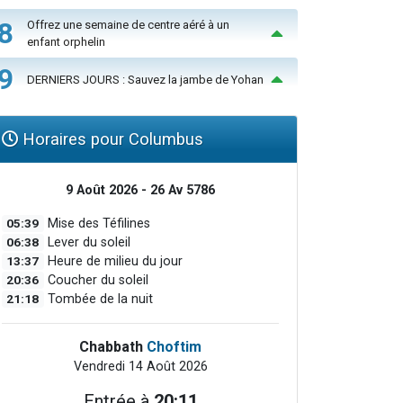
8
Offrez une semaine de centre aéré à un
enfant orphelin
9
DERNIERS JOURS : Sauvez la jambe de Yohan
Horaires pour Columbus
9 Août 2026 - 26 Av 5786
05:39
Mise des Téfilines
06:38
Lever du soleil
13:37
Heure de milieu du jour
20:36
Coucher du soleil
21:18
Tombée de la nuit
Chabbath
Choftim
Vendredi 14 Août 2026
Entrée à
20:11