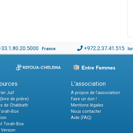
+33.1.80.20.5000
+972.2.37.41.515
France
Is
ources
L'association
ier Juif
A propos de l'association
(livre de prière)
Faire un don !
es de Chabbath
Mentions légales
 Torah-Box
Nous contacter
tion
Aide (FAQ)
t Torah-Box
 Version