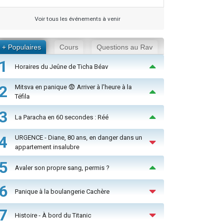
Voir tous les événements à venir
+ Populaires
Cours
Questions au Rav
1
Horaires du Jeûne de Ticha Béav
2
Mitsva en panique 😨 Arriver à l'heure à la
Téfila
3
La Paracha en 60 secondes : Réé
4
URGENCE - Diane, 80 ans, en danger dans un
appartement insalubre
5
Avaler son propre sang, permis ?
6
Panique à la boulangerie Cachère
7
Histoire - À bord du Titanic