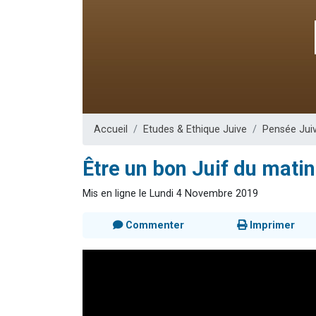
17 personnes
4 personnes 
Il reste 
Eva vient de
Eli vient de 
Accueil
Etudes & Ethique Juive
Pensée Jui
Être un bon Juif du mati
Mis en ligne le Lundi 4 Novembre 2019
Commenter
Imprimer