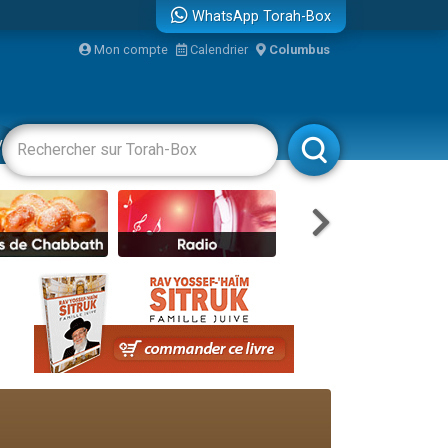
WhatsApp Torah-Box
Mon compte
Calendrier
Columbus
vertissements
Livres
Rabbanim
re
...