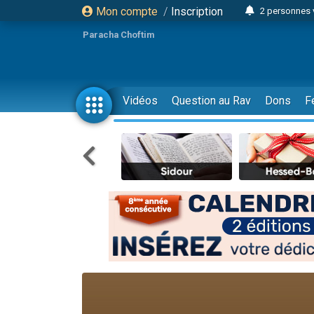
Mon compte
/
Inscription
2 personnes 
Lisbel Esthe
Paracha Choftim
3 person
2 personn
3 personnes 
Vidéos
Question au Rav
Dons
F
11 personnes
3 personn
Il reste 
2 personnes 
29 personnes
Il reste 
2 personnes 
6 personnes 
4 personn
2 personn