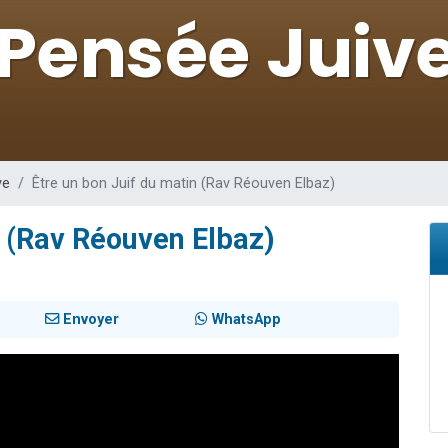
 viennent de demander une bénédiction
viennent de nous rejoindre sur WhatsApp
49 places pour étudier en groupe sur Zoom
 donner son Maasser
donner son Maasser
ve
Être un bon Juif du matin (Rav Réouven Elbaz)
n (Rav Réouven Elbaz)
Envoyer
WhatsApp