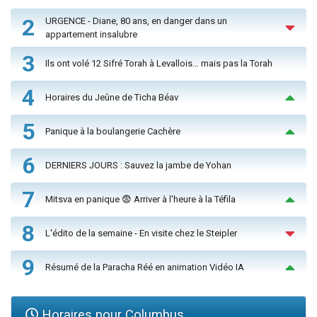
2
URGENCE - Diane, 80 ans, en danger dans un
appartement insalubre
3
Ils ont volé 12 Sifré Torah à Levallois… mais pas la Torah
4
Horaires du Jeûne de Ticha Béav
5
Panique à la boulangerie Cachère
6
DERNIERS JOURS : Sauvez la jambe de Yohan
7
Mitsva en panique 😨 Arriver à l'heure à la Téfila
8
L'édito de la semaine - En visite chez le Steipler
9
Résumé de la Paracha Réé en animation Vidéo IA
Horaires pour Columbus