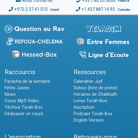
Nous contacter
+33.1.80.20.5000
France
+972.2.37.41.515
+1.437.887.14.93
Israël
Canada
Raccourcis
Ressources
Paracha de la semaine
Calendrier Juif
Fêtes Juives
Sidour (livre de prière)
News
Horaires de Chabbath
Cours Mp3-Vidéo
Livres Torah-Box
Yéchiva Torah-Box
Inscription
Dédicacer un cours
Podcast Torah-Box
English Version
L'association
Retrouvez-nous...