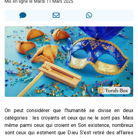
Mis en ligne le Mardi 11 Mars 2025
Il reste 49 places pour étudier en groupe sur Zoom
3 personnes viennent de nous rejoindre sur WhatsApp
2 personnes viennent de nous rejoindre sur WhatsApp
2 nouvelles musiques dans Torah-Box Music
6 personnes viennent de nous rejoindre sur WhatsApp
On peut considérer que l’humanité se divise en deux
catégories : les croyants et ceux qui ne le sont pas. Mais
même parmi ceux qui croient en Son existence, nombreux
sont ceux qui estiment que D.ieu S’est retiré des affaires