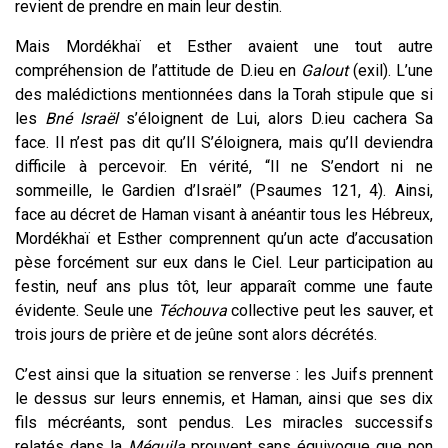
revient de prendre en main leur destin.
Mais Mordékhaï et Esther avaient une tout autre
compréhension de l’attitude de D.ieu en
Galout
(exil). L’une
des malédictions mentionnées dans la Torah stipule que si
les
Bné Israël
s’éloignent de Lui, alors D.ieu cachera Sa
face. Il n’est pas dit qu’Il S’éloignera, mais qu’Il deviendra
difficile à percevoir. En vérité, “Il ne S’endort ni ne
sommeille, le Gardien d’Israël” (Psaumes 121, 4). Ainsi,
face au décret de Haman visant à anéantir tous les Hébreux,
Mordékhaï et Esther comprennent qu’un acte d’accusation
pèse forcément sur eux dans le Ciel. Leur participation au
festin, neuf ans plus tôt, leur apparaît comme une faute
évidente. Seule une
Téchouva
collective peut les sauver, et
trois jours de prière et de jeûne sont alors décrétés.
C’est ainsi que la situation se renverse : les Juifs prennent
le dessus sur leurs ennemis, et Haman, ainsi que ses dix
fils mécréants, sont pendus. Les miracles successifs
relatés dans la
Méguila
prouvent sans équivoque que non