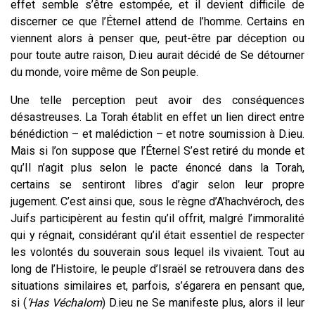
effet semble s’être estompée, et il devient difficile de
discerner ce que l’Éternel attend de l’homme. Certains en
viennent alors à penser que, peut-être par déception ou
pour toute autre raison, D.ieu aurait décidé de Se détourner
du monde, voire même de Son peuple.
Une telle perception peut avoir des conséquences
désastreuses. La Torah établit en effet un lien direct entre
bénédiction – et malédiction – et notre soumission à D.ieu.
Mais si l’on suppose que l’Éternel S’est retiré du monde et
qu’Il n’agit plus selon le pacte énoncé dans la Torah,
certains se sentiront libres d’agir selon leur propre
jugement. C’est ainsi que, sous le règne d’A’hachvéroch, des
Juifs participèrent au festin qu’il offrit, malgré l’immoralité
qui y régnait, considérant qu’il était essentiel de respecter
les volontés du souverain sous lequel ils vivaient. Tout au
long de l’Histoire, le peuple d’Israël se retrouvera dans des
situations similaires et, parfois, s’égarera en pensant que,
si (
‘Has Véchalom
) D.ieu ne Se manifeste plus, alors il leur