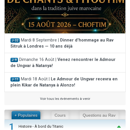
Mardi 8 Septembre |
Dinner d'hommage au Rav
J-32
Sitruk à Londres — 10 ans déjà
Dimanche 16 Août |
Venez rencontrer le Admour
J-9
de Ungvar à Natanya!
Mardi 18 Août |
Le Admour de Ungvar recevra en
J-11
plein Kikar de Natanya à Alonzo!
Voir tous les événements à venir
+ Populaires
Cours
Questions au Rav
1
Histoire - À bord du Titanic