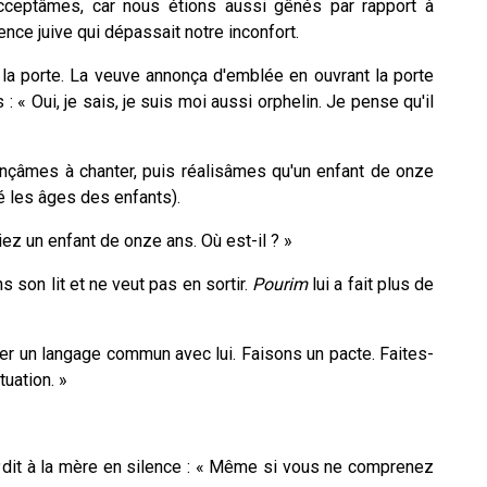
cceptâmes, car nous étions aussi gênés par rapport à
ence juive qui dépassait notre inconfort.
a porte. La veuve annonça d'emblée en ouvrant la porte
 : « Oui, je sais, je suis moi aussi orphelin. Je pense qu'il
çâmes à chanter, puis réalisâmes qu'un enfant de onze
nné les âges des enfants).
iez un enfant de onze ans. Où est-il ? »
ans son lit et ne veut pas en sortir.
Pourim
lui a fait plus de
uver un langage commun avec lui. Faisons un pacte. Faites-
tuation. »
dit à la mère en silence : « Même si vous ne comprenez