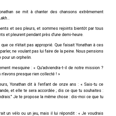
Yonathan se mit à chanter des chansons extrêmement
 Lakh…
nts et ses pleurs, et sommes rejoints bientôt par tous
ts et pleurent pendant près d'une demi-heure.
t que ce n'était pas approprié. Que faisait Yonathan à ces
rler, ne voulant pas lui faire de la peine. Nous pensions
e pour un orphelin.
rement mesquine : « Qu'adviendra-t-il de notre mission ?
n'avons presque rien collecté ! »
urs, Yonathan dit à l'enfant de onze ans : « Sais-tu ce
nde, et elle te sera accordée ; dis ce que tu souhaites :
endrais." Je te propose la même chose : dis-moi ce que tu
t un vélo ou un jeu, mais il lui répondit : « Je voudrais