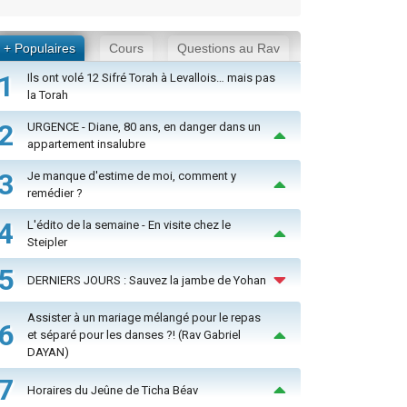
+ Populaires
Cours
Questions au Rav
1
Ils ont volé 12 Sifré Torah à Levallois… mais pas
la Torah
2
URGENCE - Diane, 80 ans, en danger dans un
appartement insalubre
3
Je manque d'estime de moi, comment y
remédier ?
4
L'édito de la semaine - En visite chez le
Steipler
5
DERNIERS JOURS : Sauvez la jambe de Yohan
Assister à un mariage mélangé pour le repas
6
et séparé pour les danses ?! (Rav Gabriel
DAYAN)
7
Horaires du Jeûne de Ticha Béav