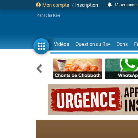
Mon compte
/
Inscription
13 personnes
Il reste 
Paracha Réé
12 nouve
30 perso
3 personnes 
Vidéos
Question au Rav
Dons
F
2 personnes 
3 personnes 
2 nouvel
8 personn
4 personn
Nouvelle émis
61 personnes
Il reste 
Ariel vient 
Nathaniel vi