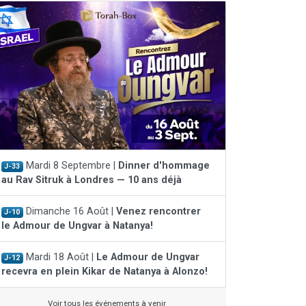
Mardi 8 Septembre |
Dinner d'hommage
J-33
au Rav Sitruk à Londres — 10 ans déjà
Dimanche 16 Août |
Venez rencontrer
J-10
le Admour de Ungvar à Natanya!
Mardi 18 Août |
Le Admour de Ungvar
J-12
recevra en plein Kikar de Natanya à Alonzo!
Voir tous les événements à venir