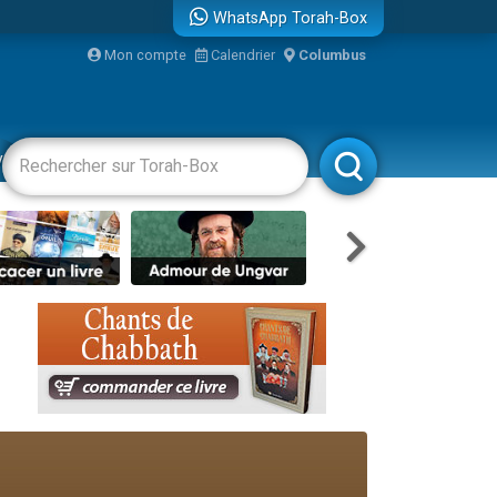
WhatsApp Torah-Box
Mon compte
Calendrier
Columbus
vertissements
Livres
Rabbanim
re
travers le temps