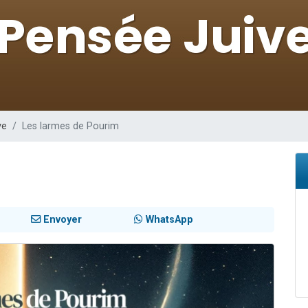
es viennent de faire un don pour 5 enfants déjà orphelins risquent de perdre
es viennent de faire un don pour Reloger Rivka, 6 enfants, victime de violences
 viennent de demander une bénédiction
49 places pour étudier en groupe sur Zoom
viennent de nous rejoindre sur WhatsApp
ve
Les larmes de Pourim
Envoyer
WhatsApp