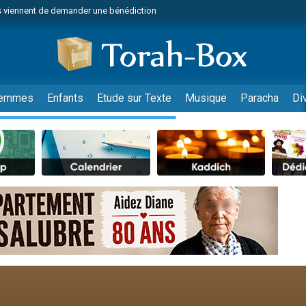
 viennent de demander une bénédiction
49 places pour étudier en groupe sur Zoom
lles musiques dans Torah-Box Music
nnes viennent de faire un don pour Sauvez la jambe de Yohan
viennent de nous rejoindre sur WhatsApp
emmes
Enfants
Etude sur Texte
Musique
Paracha
Di
viennent de nous rejoindre sur WhatsApp
viennent de nous rejoindre sur WhatsApp
les musiques dans Torah-Box Music
es viennent de faire un don pour Tsédaka : pauvres d'Israel
es viennent de faire un don pour Diane, 80 ans, dans un appartement insalub
sion radio : Visions de grandeur n°104 : Le Chabbath et le Birkat Hamazone à 
 viennent de demander une bénédiction
49 places pour étudier en groupe sur Zoom
de donner son Maasser
ent de donner son Maasser