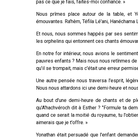
pas ce que je fais, faites-moi confiance. »
Nous prîmes place autour de la table, et 
émouvantes. Ra'hèm, Téfila Lé'ani, Hanéchama
Et nous, nous sommes happés par ses sentime
les orphelins qui entonnent ces chants émouvan
En notre for intérieur, nous avions le sentimen
pauvres enfants ? Mais nous nous retînmes de pa
qu'il se trompait, mais c'était une erreur permis
Une autre pensée nous traversa l'esprit, légè
Nous nous attardons ici une demi-heure et nous 
Au bout d'une demi-heure de chants et de ple
qu'A'hachvéroch dit à Esther ? "Formule ta dema
quand ce serait la moitié du royaume, tu l'obti
aimerais que je t'offre. »
Yonathan était persuadé que l'enfant demanderai