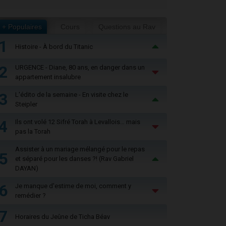
+ Populaires
Cours
Questions au Rav
1
Histoire - À bord du Titanic
2
URGENCE - Diane, 80 ans, en danger dans un
appartement insalubre
3
L'édito de la semaine - En visite chez le
Steipler
4
Ils ont volé 12 Sifré Torah à Levallois… mais
pas la Torah
Assister à un mariage mélangé pour le repas
5
et séparé pour les danses ?! (Rav Gabriel
DAYAN)
6
Je manque d'estime de moi, comment y
remédier ?
7
Horaires du Jeûne de Ticha Béav