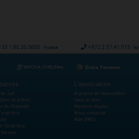
+33.1.80.20.5000
+972.2.37.41.515
France
Is
ources
L'association
ier Juif
A propos de l'association
(livre de prière)
Faire un don !
es de Chabbath
Mentions légales
 Torah-Box
Nous contacter
tion
Aide (FAQ)
t Torah-Box
 Version