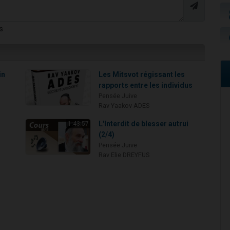
s
in
Les Mitsvot régissant les
rapports entre les individus
Pensée Juive
Rav Yaakov ADES
L'Interdit de blesser autrui
1:43:57
(2/4)
Pensée Juive
Rav Elie DREYFUS