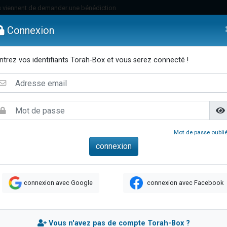
 viennent de demander une bénédiction
49 places pour étudier en groupe sur Zoom
Connexion
nes viennent de faire un don pour Diane, 80 ans, dans un appartement insalu
 donner son Maasser
ntrez vos identifiants Torah-Box et vous serez connecté !
viennent de nous rejoindre sur WhatsApp
emmes
Enfants
Etude sur Texte
Musique
Paracha
Di
viennent de nous rejoindre sur WhatsApp
de donner son Maasser
es viennent de faire un don pour 5 jours de vacances aux Orphelins
viennent de nous rejoindre sur WhatsApp
Mot de passe oublié
 viennent de demander une bénédiction
49 places pour étudier en groupe sur Zoom
nnes viennent de faire un don pour Sauvez la jambe de Yohan
connexion avec Google
connexion avec Facebook
lles musiques dans Torah-Box Music
viennent de nous rejoindre sur WhatsApp
viennent de nous rejoindre sur WhatsApp
Vous n'avez pas de compte Torah-Box ?