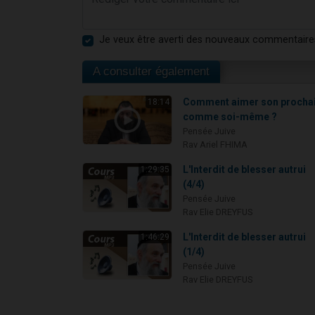
Je veux être averti des nouveaux commentaire
A consulter également
Comment aimer son procha
18:14
comme soi-même ?
Pensée Juive
Rav Ariel FHIMA
L'Interdit de blesser autrui
1:29:35
(4/4)
Pensée Juive
Rav Elie DREYFUS
L'Interdit de blesser autrui
1:46:29
(1/4)
Pensée Juive
Rav Elie DREYFUS