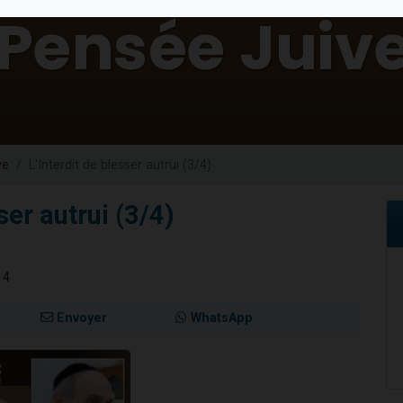
viennent de nous rejoindre sur WhatsApp
les musiques dans Torah-Box Music
es viennent de faire un don pour Tsédaka : pauvres d'Israel
sion radio : Visions de grandeur n°104 : Le Chabbath et le Birkat Hamazone à 
viennent de nous rejoindre sur WhatsApp
ve
L'Interdit de blesser autrui (3/4)
ser autrui (3/4)
14
Envoyer
WhatsApp