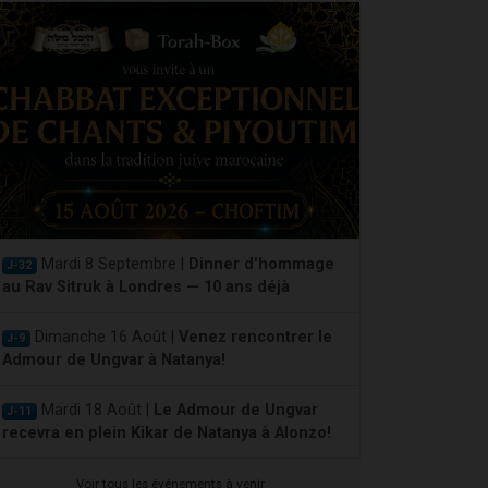
Mardi 8 Septembre |
Dinner d'hommage
J-32
au Rav Sitruk à Londres — 10 ans déjà
Dimanche 16 Août |
Venez rencontrer le
J-9
Admour de Ungvar à Natanya!
Mardi 18 Août |
Le Admour de Ungvar
J-11
recevra en plein Kikar de Natanya à Alonzo!
Voir tous les événements à venir