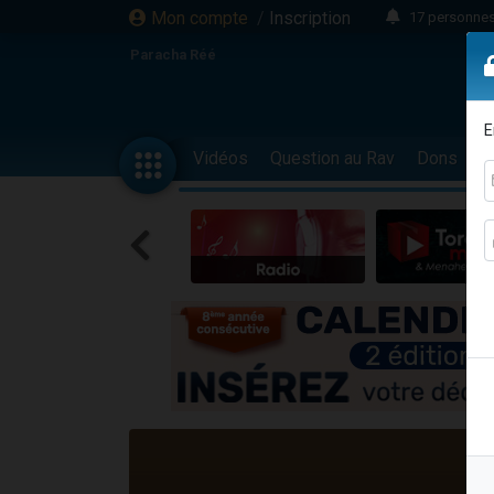
Mon compte
/
Inscription
17 personnes
Il reste 
Paracha Réé
23 person
Eva vient de
E
4 personnes 
Vidéos
Question au Rav
Dons
F
3 personnes 
Odaya vient 
3 personn
2 personnes 
13 personnes
Il reste 
30 perso
12 nouve
3 personnes 
2 personnes 