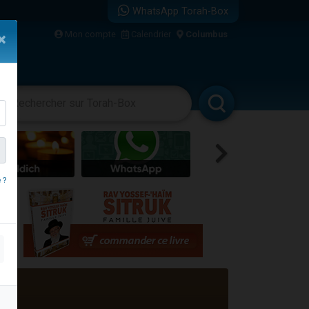
WhatsApp Torah-Box
Mon compte
Calendrier
Columbus
×
bre
vertissements
Livres
Rabbanim
 ?