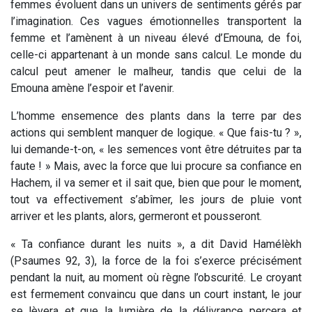
femmes évoluent dans un univers de sentiments gérés par
l’imagination. Ces vagues émotionnelles transportent la
femme et l’amènent à un niveau élevé d’
Emouna
, de foi,
celle-ci appartenant à un monde sans calcul. Le monde du
calcul peut amener le malheur, tandis que celui de la
Emouna
amène l’espoir et l’avenir.
L’homme ensemence des plants dans la terre par des
actions qui semblent manquer de logique. « Que fais-tu ? »,
lui demande-t-on, « les semences vont être détruites par ta
faute ! » Mais, avec la force que lui procure sa confiance en
Hachem, il va semer et il sait que, bien que pour le moment,
tout va effectivement s’abîmer, les jours de pluie vont
arriver et les plants, alors, germeront et pousseront.
«
Ta confiance durant les nuits
», a dit David Hamélèkh
(Psaumes 92, 3), la force de la foi s’exerce précisément
pendant la nuit, au moment où règne l’obscurité. Le croyant
est fermement convaincu que dans un court instant, le jour
se lèvera et que la lumière de la délivrance percera et