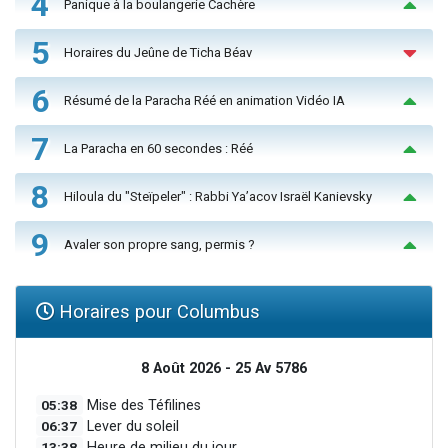
4
Panique à la boulangerie Cachère
5
Horaires du Jeûne de Ticha Béav
6
Résumé de la Paracha Réé en animation Vidéo IA
7
La Paracha en 60 secondes : Réé
8
Hiloula du "Steïpeler" : Rabbi Ya’acov Israël Kanievsky
9
Avaler son propre sang, permis ?
Horaires pour Columbus
8 Août 2026 - 25 Av 5786
05:38
Mise des Téfilines
06:37
Lever du soleil
13:38
Heure de milieu du jour