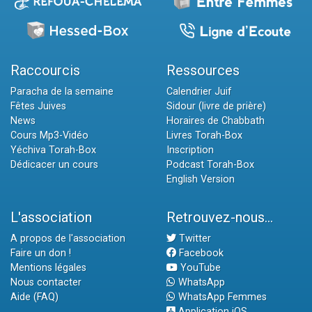
Raccourcis
Ressources
Paracha de la semaine
Calendrier Juif
Fêtes Juives
Sidour (livre de prière)
News
Horaires de Chabbath
Cours Mp3-Vidéo
Livres Torah-Box
Yéchiva Torah-Box
Inscription
Dédicacer un cours
Podcast Torah-Box
English Version
L'association
Retrouvez-nous...
A propos de l'association
Twitter
Faire un don !
Facebook
Mentions légales
YouTube
Nous contacter
WhatsApp
Aide (FAQ)
WhatsApp Femmes
Application iOS