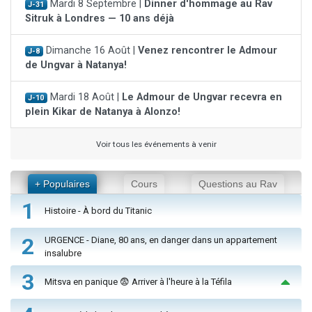
Mardi 8 Septembre |
Dinner d'hommage au Rav
J-31
Sitruk à Londres — 10 ans déjà
Dimanche 16 Août |
Venez rencontrer le Admour
J-8
de Ungvar à Natanya!
Mardi 18 Août |
Le Admour de Ungvar recevra en
J-10
plein Kikar de Natanya à Alonzo!
Voir tous les événements à venir
+ Populaires
Cours
Questions au Rav
1
Histoire - À bord du Titanic
2
URGENCE - Diane, 80 ans, en danger dans un appartement
insalubre
3
Mitsva en panique 😨 Arriver à l'heure à la Téfila