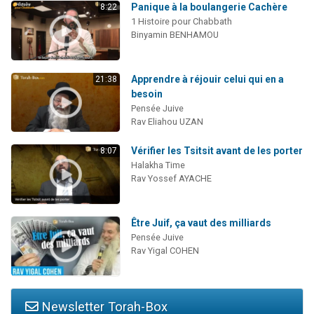
Panique à la boulangerie Cachère
8:22
1 Histoire pour Chabbath
Binyamin BENHAMOU
Apprendre à réjouir celui qui en a
21:38
besoin
Pensée Juive
Rav Eliahou UZAN
Vérifier les Tsitsit avant de les porter
8:07
Halakha Time
Rav Yossef AYACHE
Être Juif, ça vaut des milliards
Pensée Juive
Rav Yigal COHEN
Newsletter Torah-Box