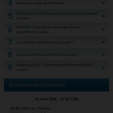
4
Horaires du Jeûne de Ticha Béav
5
Décès du Rav ‘Haïm Peretz, figure de la Torah tunisienne
en France
6
URGENCE - Diane, 80 ans, en danger dans un
appartement insalubre
7
J'ai oublié les "bénédictions du matin" ?!
8
Ce qui se cache sous le Kotel à Jérusalem...
9
Question au Psy : Comment raviver la flamme dans le
couple ?
Horaires pour Columbus
10 Août 2026 - 27 Av 5786
05:40
Mise des Téfilines