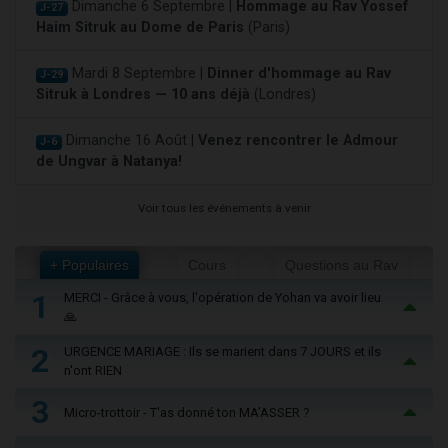
Dimanche 6 Septembre |
Hommage au Rav Yossef
J-27
Haim Sitruk au Dome de Paris
(Paris)
Mardi 8 Septembre |
Dinner d'hommage au Rav
J-29
Sitruk à Londres — 10 ans déjà
(Londres)
Dimanche 16 Août |
Venez rencontrer le Admour
J-6
de Ungvar à Natanya!
Voir tous les événements à venir
+ Populaires
Cours
Questions au Rav
1
MERCI - Grâce à vous, l'opération de Yohan va avoir lieu
🙏
2
URGENCE MARIAGE : Ils se marient dans 7 JOURS et ils
n'ont RIEN
3
Micro-trottoir - T'as donné ton MA’ASSER ?