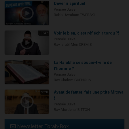
Devenir spirituel
Pensée Juive
Rabbi Avraham TWERSKI
Voir le bien, c'est réfléchir tordu ?!
11:47
Pensée Juive
Rav Israël-Méïr CREMISI
La Halakha se soucie-t-elle de
l’homme ?
Pensée Juive
Rav Chalom GUENOUN
Avant de fauter, fais une p'tite Mitsva
9:28
!
Pensée Juive
Rav Mordehai BITTON
Newsletter Torah-Box