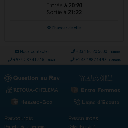
Entrée à
20:20
Sortie à
21:22
Changer de ville
Nous contacter
+33.1.80.20.5000
France
+972.2.37.41.515
+1.437.887.14.93
Israël
Canada
Raccourcis
Ressources
Paracha de la semaine
Calendrier Juif