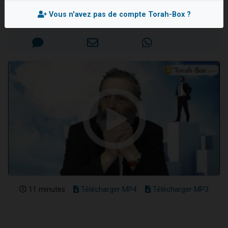
Rav Raphaël SADIN
3 personnes viennent de nous rejoindre sur WhatsApp
Vous n'avez pas de compte Torah-Box ?
Mis en ligne le Jeudi 27 Juin 2019
2 nouvelles musiques dans Torah-Box Music
8 personnes viennent de faire un don pour Tsédaka : pauvres d'Israel
Nouvelle émission radio : Visions de grandeur n°104 : Le Chabbath et le Birkat Hamazone à travers le temps
4 personnes viennent de nous rejoindre sur WhatsApp
11 minutes
Télécharger MP4
Télécharger MP3