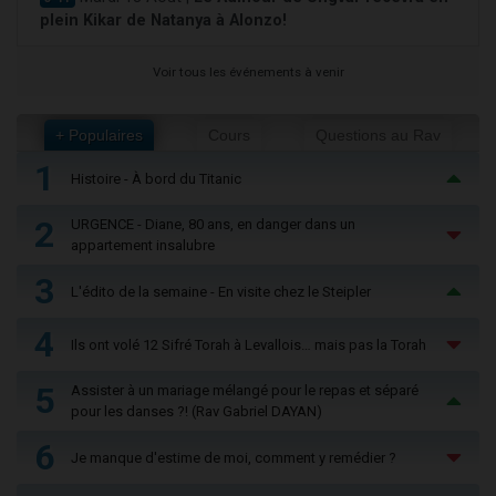
plein Kikar de Natanya à Alonzo!
Voir tous les événements à venir
+ Populaires
Cours
Questions au Rav
1
Histoire - À bord du Titanic
2
URGENCE - Diane, 80 ans, en danger dans un
appartement insalubre
3
L'édito de la semaine - En visite chez le Steipler
4
Ils ont volé 12 Sifré Torah à Levallois… mais pas la Torah
5
Assister à un mariage mélangé pour le repas et séparé
pour les danses ?! (Rav Gabriel DAYAN)
6
Je manque d'estime de moi, comment y remédier ?