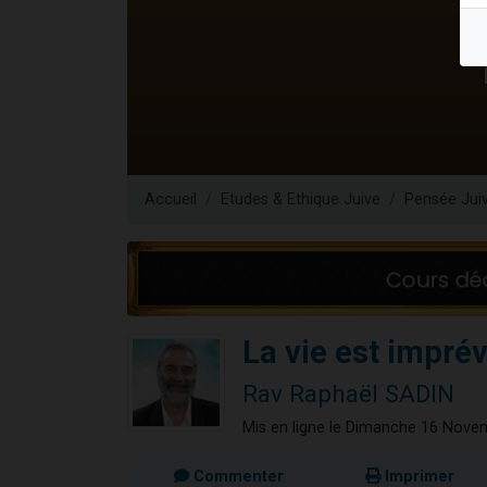
Il reste 
12 nouve
3 personnes 
2 personnes 
2 personnes 
Accueil
Etudes & Ethique Juive
Pensée Jui
La vie est imprév
Rav Raphaël SADIN
Mis en ligne le Dimanche 16 Nove
Commenter
Imprimer