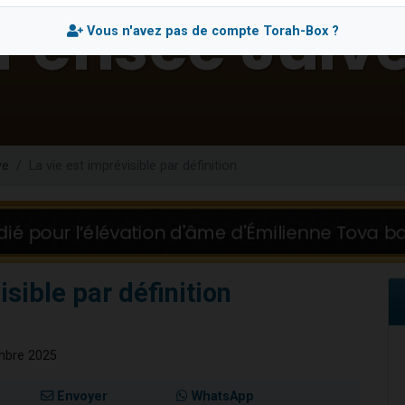
49 places pour étudier en groupe sur Zoom
Vous n'avez pas de compte Torah-Box ?
lles musiques dans Torah-Box Music
viennent de nous rejoindre sur WhatsApp
viennent de nous rejoindre sur WhatsApp
viennent de nous rejoindre sur WhatsApp
ve
La vie est imprévisible par définition
isible par définition
mbre 2025
Envoyer
WhatsApp