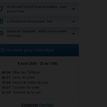
7
Ils ont volé 12 Sifré Torah à Levallois… mais
pas la Torah
8
La Paracha en 60 secondes : Réé
9
Hiloula du "Steïpeler" : Rabbi Ya’acov Israël
Kanievsky
Horaires pour Columbus
8 Août 2026 - 25 Av 5786
05:38
Mise des Téfilines
06:37
Lever du soleil
13:38
Heure de milieu du jour
20:37
Coucher du soleil
21:19
Tombée de la nuit
Chabbath
Choftim