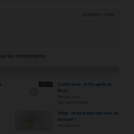
12/06/2017 - 13h33
tous les commentaires
e
Conférence : la Vie après la
1:31:27
Mort
Pensée Juive
Rav Zamir COHEN
'Haya : la vie prend son sens en
donnant !
Pensée Juive