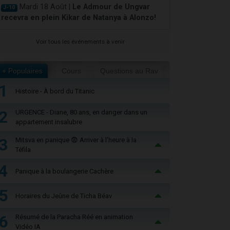
Mardi 18 Août |
Le Admour de Ungvar
J-10
recevra en plein Kikar de Natanya à Alonzo!
Voir tous les événements à venir
+ Populaires
Cours
Questions au Rav
1
Histoire - À bord du Titanic
2
URGENCE - Diane, 80 ans, en danger dans un
appartement insalubre
3
Mitsva en panique 😨 Arriver à l'heure à la
Téfila
4
Panique à la boulangerie Cachère
5
Horaires du Jeûne de Ticha Béav
6
Résumé de la Paracha Réé en animation
Vidéo IA