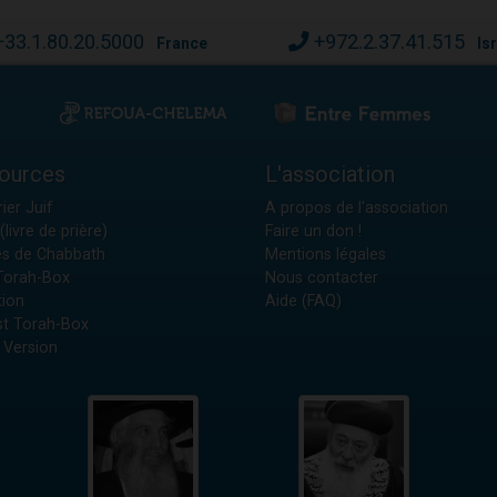
+33.1.80.20.5000
+972.2.37.41.515
France
Is
ources
L'association
ier Juif
A propos de l'association
(livre de prière)
Faire un don !
es de Chabbath
Mentions légales
 Torah-Box
Nous contacter
tion
Aide (FAQ)
t Torah-Box
 Version