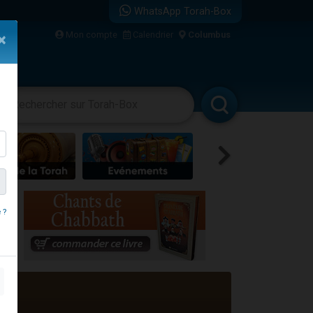
WhatsApp Torah-Box
...
Mon compte
Calendrier
Columbus
×
vertissements
Livres
Rabbanim
bre
 ?