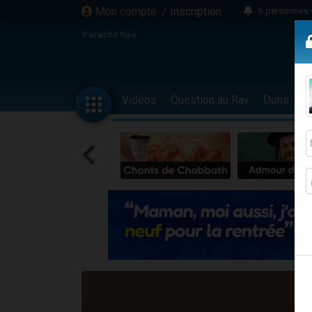
Mon compte
/
Inscription
6 personnes 
4 personn
Paracha Réé
2 personn
17 personnes
4 personnes 
Vidéos
Question au Rav
Dons
F
Il reste 
23 person
Eva vient de
4 personnes 
3 personnes 
3 personn
Odaya vient 
13 personnes
2 personnes 
30 perso