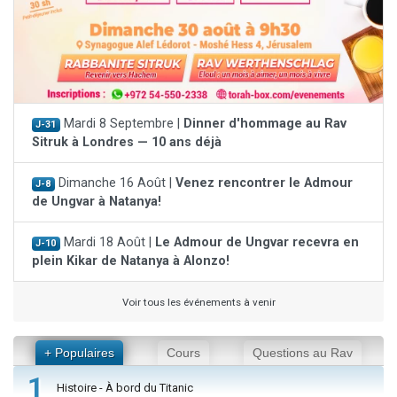
Mardi 8 Septembre |
Dinner d'hommage au Rav
J-31
Sitruk à Londres — 10 ans déjà
Dimanche 16 Août |
Venez rencontrer le Admour
J-8
de Ungvar à Natanya!
Mardi 18 Août |
Le Admour de Ungvar recevra en
J-10
plein Kikar de Natanya à Alonzo!
Voir tous les événements à venir
+ Populaires
Cours
Questions au Rav
1
Histoire - À bord du Titanic