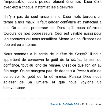
l'impensable. Leurs peines étaient énormes. D.ieu était
avec eux à chaque instant et les a délivrés.
Il n’y a pas de souffrance infinie. D.ieu mets toujours un
terme à nos maux. Il faut garder confiance et s’attacher à
Lui. On a une promesse de D.ieu qu’Il nous délivrera
toujours de nos oppresseurs. Ceci est valable aussi pour
les épreuves qui nous assaillent. Même les souffrances de
Job ont eu un terme.
Nous sommes à la sortie de la fête de
Pessa’h
. Il nous
appartient de conserver le goût de la
Matsa
, le pain de
confiance, tout au long de l’année. C’est ce que l’on dit au
fils sage. On ne mangera pas de dessert à
Pessa’h
afin de
conserver le goût de la délivrance. Puisse D.ieu nous
éclairer de Sa lumière et que nous voyions Sa
bienveillance.
David E. AVRAHAM
- © Torah-Box