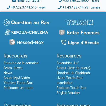
Nous contacter
+33.1.80.20.5000
France
+972.2.37.41.515
+1.437.887.14.93
Israël
Canada
Raccourcis
Ressources
Paracha de la semaine
Calendrier Juif
Fêtes Juives
Sidour (livre de prière)
News
Horaires de Chabbath
Cours Mp3-Vidéo
Livres Torah-Box
Yéchiva Torah-Box
Inscription
Dédicacer un cours
Podcast Torah-Box
English Version
L'association
Retrouvez-nous...