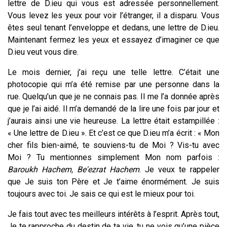
lettre de D.ieu qui vous est adressée personnellement.
Vous levez les yeux pour voir l’étranger, il a disparu. Vous
êtes seul tenant l’enveloppe et dedans, une lettre de D.ieu.
Maintenant fermez les yeux et essayez d’imaginer ce que
D.ieu veut vous dire.
Le mois dernier, j’ai reçu une telle lettre. C’était une
photocopie qui m’a été remise par une personne dans la
rue. Quelqu’un que je ne connais pas. Il me l’a donnée après
que je l’ai aidé. Il m’a demandé de la lire une fois par jour et
j’aurais ainsi une vie heureuse. La lettre était estampillée :
« Une lettre de D.ieu ». Et c’est ce que D.ieu m’a écrit : « Mon
cher fils bien-aimé, te souviens-tu de Moi ? Vis-tu avec
Moi ? Tu mentionnes simplement Mon nom parfois :
Baroukh Hachem, Be'ezrat Hachem
. Je veux te rappeler
que Je suis ton Père et Je t’aime énormément. Je suis
toujours avec toi. Je sais ce qui est le mieux pour toi.
Je fais tout avec tes meilleurs intérêts à l’esprit. Après tout,
Je te rapproche du destin de ta vie, tu ne vois qu’une pièce