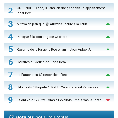
2
URGENCE - Diane, 80 ans, en danger dans un appartement
insalubre
3
Mitsva en panique 😨 Arriver à l'heure à la Téfila
4
Panique à la boulangerie Cachère
5
Résumé de la Paracha Réé en animation Vidéo IA
6
Horaires du Jeûne de Ticha Béav
7
La Paracha en 60 secondes : Réé
8
Hiloula du "Steïpeler" : Rabbi Ya’acov Israël Kanievsky
9
Ils ont volé 12 Sifré Torah à Levallois… mais pas la Torah
Horaires pour Columbus