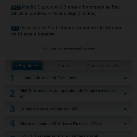
Mardi 8 Septembre |
Dinner d'hommage au Rav
J-30
Sitruk à Londres — 10 ans déjà
(Londres)
Dimanche 16 Août |
Venez rencontrer le Admour
J-7
de Ungvar à Natanya!
Voir tous les événements à venir
+ Populaires
Cours
Questions au Rav
1
Horaires du Jeûne de Ticha Béav
2
MERCI - Grâce à vous, l'opération de Yohan va avoir lieu
🙏
3
La Paracha en 60 secondes : Réé
4
Mitsva en panique 😨 Arriver à l'heure à la Téfila
URGENCE - Diane, 80 ans, en danger dans un