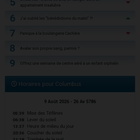
5
appartement insalubre
6
J'ai oublié les "bénédictions du matin" ?!
7
Panique à la boulangerie Cachère
8
Avaler son propre sang, permis ?
9
Offrez une semaine de centre aéré à un enfant orphelin
Horaires pour Columbus
9 Août 2026 - 26 Av 5786
05:39
Mise des Téfilines
06:38
Lever du soleil
13:37
Heure de milieu du jour
20:36
Coucher du soleil
21:18
Tombée de la nuit