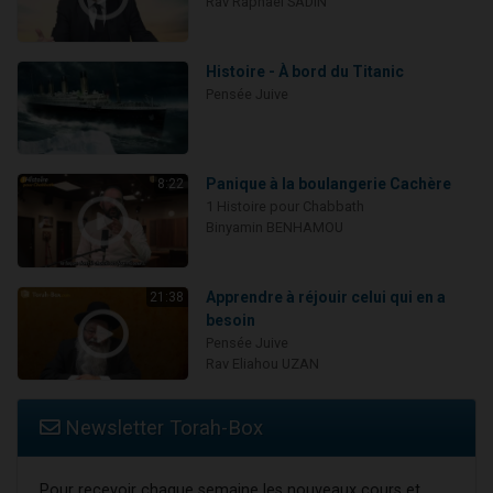
Rav Raphaël SADIN
Histoire - À bord du Titanic
Pensée Juive
Panique à la boulangerie Cachère
8:22
1 Histoire pour Chabbath
Binyamin BENHAMOU
Apprendre à réjouir celui qui en a
21:38
besoin
Pensée Juive
Rav Eliahou UZAN
Newsletter Torah-Box
Pour recevoir chaque semaine les nouveaux cours et