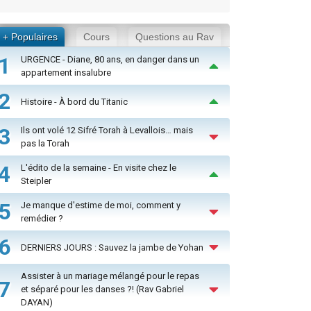
+ Populaires
Cours
Questions au Rav
1
URGENCE - Diane, 80 ans, en danger dans un
appartement insalubre
2
Histoire - À bord du Titanic
3
Ils ont volé 12 Sifré Torah à Levallois… mais
pas la Torah
4
L'édito de la semaine - En visite chez le
Steipler
5
Je manque d'estime de moi, comment y
remédier ?
6
DERNIERS JOURS : Sauvez la jambe de Yohan
Assister à un mariage mélangé pour le repas
7
et séparé pour les danses ?! (Rav Gabriel
DAYAN)