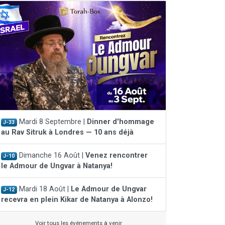
Mardi 8 Septembre |
Dinner d'hommage
J-33
au Rav Sitruk à Londres — 10 ans déjà
Dimanche 16 Août |
Venez rencontrer
J-10
le Admour de Ungvar à Natanya!
Mardi 18 Août |
Le Admour de Ungvar
J-12
recevra en plein Kikar de Natanya à Alonzo!
Voir tous les événements à venir