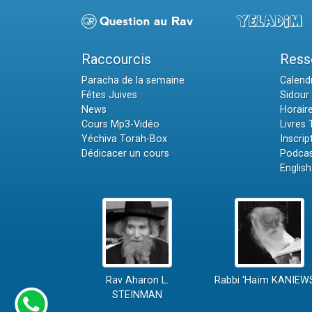
Raccourcis
Ress
Paracha de la semaine
Calendr
Fêtes Juives
Sidour 
News
Horair
Cours Mp3-Vidéo
Livres
Yéchiva Torah-Box
Inscrip
Dédicacer un cours
Podcas
English
Rav Aharon L.
Rabbi 'Haïm KANIEW
STEINMAN