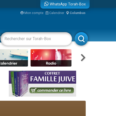
WhatsApp Torah-Box
Mon compte
Calendrier
Columbus
re
vertissements
Livres
Rabbanim