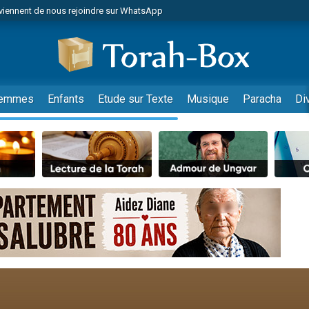
viennent de nous rejoindre sur WhatsApp
viennent de nous rejoindre sur WhatsApp
de donner son Maasser
es viennent de faire un don pour 5 jours de vacances aux Orphelins
es viennent de faire un don pour Diane, 80 ans, dans un appartement insalub
emmes
Enfants
Etude sur Texte
Musique
Paracha
Di
 viennent de demander une bénédiction
viennent de nous rejoindre sur WhatsApp
nnes viennent de faire un don pour Sauvez la jambe de Yohan
49 places pour étudier en groupe sur Zoom
lles musiques dans Torah-Box Music
viennent de nous rejoindre sur WhatsApp
viennent de nous rejoindre sur WhatsApp
viennent de nous rejoindre sur WhatsApp
les musiques dans Torah-Box Music
es viennent de faire un don pour Tsédaka : pauvres d'Israel