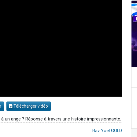
o
Télécharger vidéo
r à un ange ? Réponse à travers une histoire impressionnante.
Rav Yoël GOLD