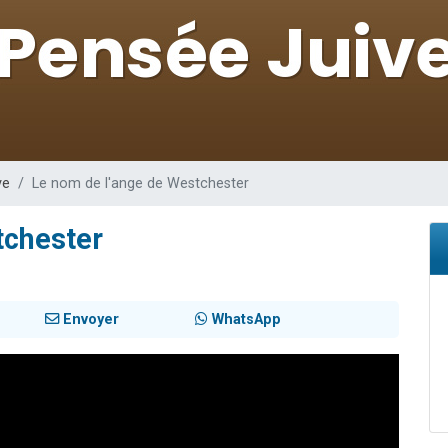
sion radio : Visions de grandeur n°104 : Le Chabbath et le Birkat Hamazone à 
 viennent de demander une bénédiction
de donner son Maasser
49 places pour étudier en groupe sur Zoom
 donner son Maasser
ve
Le nom de l'ange de Westchester
tchester
Envoyer
WhatsApp