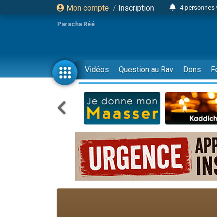
Mon compte
/
Inscription
4 personnes 
3 personnes 
Paracha Réé
Odaya vient 
3 personn
3 personn
Vidéos
Question au Rav
Dons
F
13 personnes
2 personnes 
30 perso
Il reste 
12 nouve
3 personnes 
2 personnes 
3 personnes 
2 nouvel
8 personn