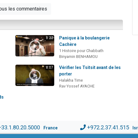
tous les commentaires
Panique à la boulangerie
8:22
Cachère
1 Histoire pour Chabbath
Binyamin BENHAMOU
i
Vérifier les Tsitsit avant de les
8:07
porter
Halakha Time
Rav Yossef AYACHE
ds
+33.1.80.20.5000
+972.2.37.41.515
France
Is