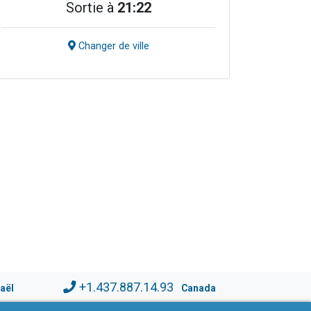
Sortie à
21:22
Changer de ville
+1.437.887.14.93
raël
Canada