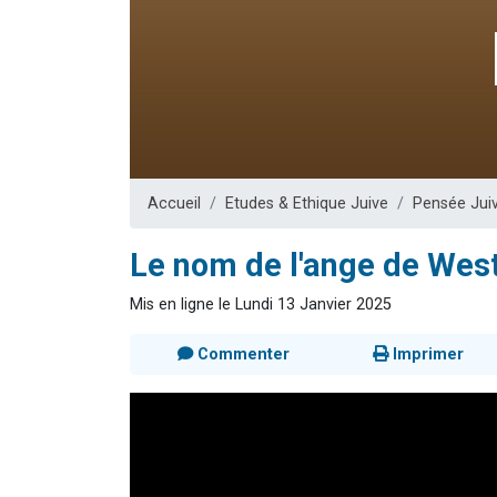
Nouvelle émis
61 personnes
Ariel vient 
Il reste 
Eva vient de
Accueil
Etudes & Ethique Juive
Pensée Jui
Le nom de l'ange de Wes
Mis en ligne le Lundi 13 Janvier 2025
Commenter
Imprimer