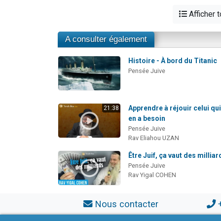
Afficher 
A consulter également
Histoire - À bord du Titanic
Pensée Juive
Apprendre à réjouir celui qu
21:38
en a besoin
Pensée Juive
Rav Eliahou UZAN
Être Juif, ça vaut des milliar
Pensée Juive
Rav Yigal COHEN
Nous contacter