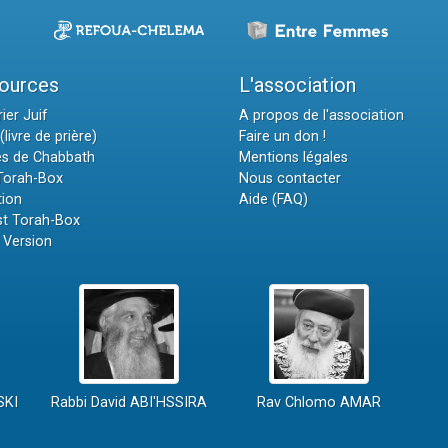
ources
L'association
ier Juif
A propos de l'association
(livre de prière)
Faire un don !
es de Chabbath
Mentions légales
 Torah-Box
Nous contacter
tion
Aide (FAQ)
t Torah-Box
 Version
SKI
Rabbi David ABI'HSSIRA
Rav Chlomo AMAR