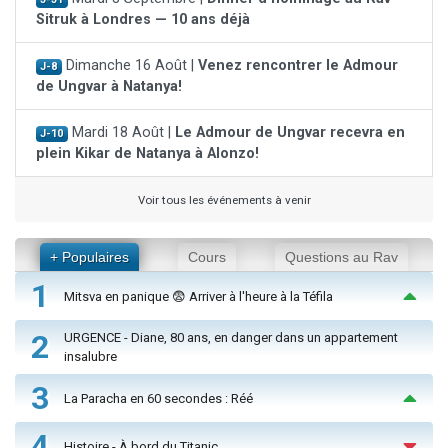
Sitruk à Londres — 10 ans déjà
Dimanche 16 Août |
Venez rencontrer le Admour
J-8
de Ungvar à Natanya!
Mardi 18 Août |
Le Admour de Ungvar recevra en
J-10
plein Kikar de Natanya à Alonzo!
Voir tous les événements à venir
+ Populaires
Cours
Questions au Rav
1
Mitsva en panique 😨 Arriver à l'heure à la Téfila
2
URGENCE - Diane, 80 ans, en danger dans un appartement
insalubre
3
La Paracha en 60 secondes : Réé
4
Histoire - À bord du Titanic