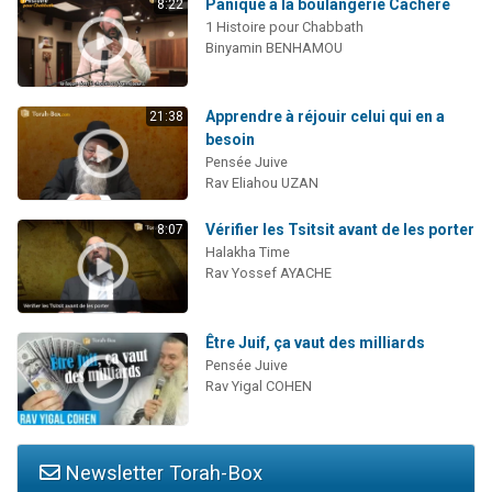
Panique à la boulangerie Cachère
8:22
1 Histoire pour Chabbath
Binyamin BENHAMOU
Apprendre à réjouir celui qui en a
21:38
besoin
Pensée Juive
Rav Eliahou UZAN
Vérifier les Tsitsit avant de les porter
8:07
Halakha Time
Rav Yossef AYACHE
Être Juif, ça vaut des milliards
Pensée Juive
Rav Yigal COHEN
Newsletter Torah-Box