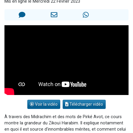
Mis en ligne le Mercredi 22 Février 2023
2 personnes viennent de nous rejoindre sur WhatsApp
13 personnes viennent de demander une bénédiction
Il reste 49 places pour étudier en groupe sur Zoom
12 nouvelles musiques dans Torah-Box Music
2 personnes viennent de nous rejoindre sur WhatsApp
Voir la vidéo
Télécharger vidéo
À travers des Midrachim et des mots de Pirké Avot, ce cours
montre la grandeur du Zikouï Harabim. Il explique notamment
en quoi il est source d'innombrables mérites, et comment celui