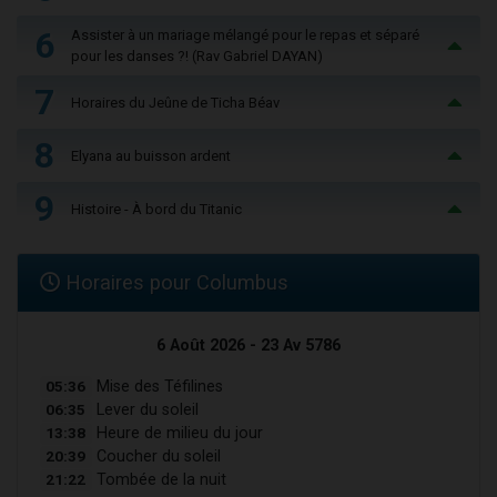
6
Assister à un mariage mélangé pour le repas et séparé
pour les danses ?! (Rav Gabriel DAYAN)
7
Horaires du Jeûne de Ticha Béav
8
Elyana au buisson ardent
9
Histoire - À bord du Titanic
Horaires pour Columbus
6 Août 2026 - 23 Av 5786
05:36
Mise des Téfilines
06:35
Lever du soleil
13:38
Heure de milieu du jour
20:39
Coucher du soleil
21:22
Tombée de la nuit