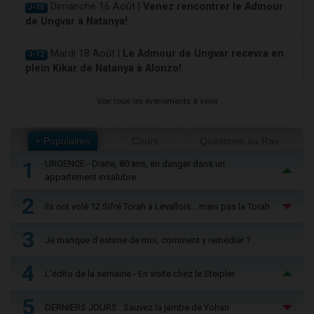
Dimanche 16 Août |
Venez rencontrer le Admour
J-10
de Ungvar à Natanya!
Mardi 18 Août |
Le Admour de Ungvar recevra en
J-12
plein Kikar de Natanya à Alonzo!
Voir tous les événements à venir
+ Populaires
Cours
Questions au Rav
1
URGENCE - Diane, 80 ans, en danger dans un
appartement insalubre
2
Ils ont volé 12 Sifré Torah à Levallois… mais pas la Torah
3
Je manque d'estime de moi, comment y remédier ?
4
L'édito de la semaine - En visite chez le Steipler
5
DERNIERS JOURS : Sauvez la jambe de Yohan