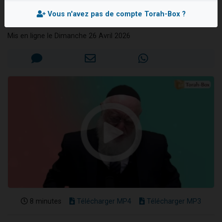
exigeante
Ariel vient de donner son Maasser
Vous n'avez pas de compte Torah-Box ?
Rav David BREISACHER
Il reste 49 places pour étudier en groupe sur Zoom
Mis en ligne le Dimanche 26 Avril 2026
Nathaniel vient de donner son Maasser
6 personnes viennent de faire un don pour 5 enfants déjà orphelins risquent de perdre leur maman
3 personnes viennent de nous rejoindre sur WhatsApp
8 minutes
Télécharger MP4
Télécharger MP3