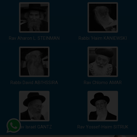
Rav Aharon L. STEINMAN
Rabbi 'Haïm KANIEWSKI
Rabbi David ABI'HSSIRA
Rav Chlomo AMAR
Rav Israël GANTZ
Rav Yossef-Haïm SITRUK