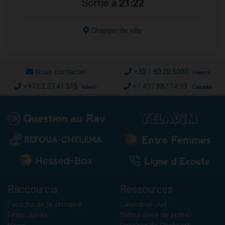
Sortie à
21:22
Changer de ville
Nous contacter
+33.1.80.20.5000
France
+972.2.37.41.515
+1.437.887.14.93
Israël
Canada
Raccourcis
Ressources
Paracha de la semaine
Calendrier Juif
Fêtes Juives
Sidour (livre de prière)