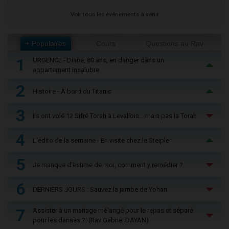
Voir tous les événements à venir
+ Populaires
Cours
Questions au Rav
1
URGENCE - Diane, 80 ans, en danger dans un
appartement insalubre
2
Histoire - À bord du Titanic
3
Ils ont volé 12 Sifré Torah à Levallois… mais pas la Torah
4
L'édito de la semaine - En visite chez le Steipler
5
Je manque d'estime de moi, comment y remédier ?
6
DERNIERS JOURS : Sauvez la jambe de Yohan
7
Assister à un mariage mélangé pour le repas et séparé
pour les danses ?! (Rav Gabriel DAYAN)