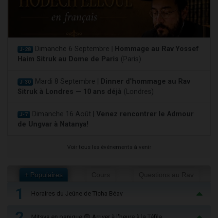
Dimanche 6 Septembre |
Hommage au Rav Yossef
J-28
Haim Sitruk au Dome de Paris
(Paris)
Mardi 8 Septembre |
Dinner d'hommage au Rav
J-30
Sitruk à Londres — 10 ans déjà
(Londres)
Dimanche 16 Août |
Venez rencontrer le Admour
J-7
de Ungvar à Natanya!
Voir tous les événements à venir
+ Populaires
Cours
Questions au Rav
1
Horaires du Jeûne de Ticha Béav
2
Mitsva en panique 😨 Arriver à l'heure à la Téfila