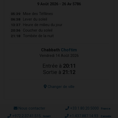
9 Août 2026 - 26 Av 5786
05:39
Mise des Téfilines
06:38
Lever du soleil
13:37
Heure de milieu du jour
20:36
Coucher du soleil
21:18
Tombée de la nuit
Chabbath
Choftim
Vendredi 14 Août 2026
Entrée à
20:11
Sortie à
21:12
Changer de ville
Nous contacter
+33.1.80.20.5000
France
+972.2.37.41.515
+1.437.887.14.93
Israël
Canada