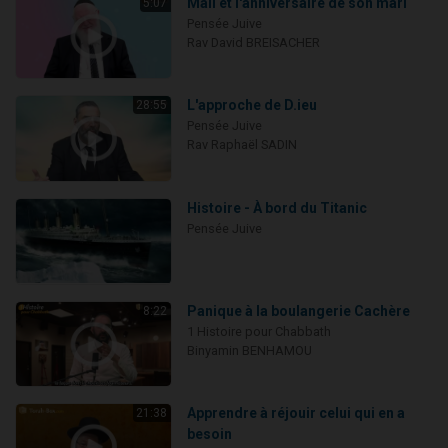
Mali et l'anniversaire de son mari
5:07
Pensée Juive
Rav David BREISACHER
L'approche de D.ieu
28:55
Pensée Juive
Rav Raphaël SADIN
Histoire - À bord du Titanic
Pensée Juive
Panique à la boulangerie Cachère
8:22
1 Histoire pour Chabbath
Binyamin BENHAMOU
Apprendre à réjouir celui qui en a
21:38
besoin