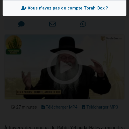
Rav Eliahou UZAN
Il reste 49 places pour étudier en groupe sur Zoom
Vous n'avez pas de compte Torah-Box ?
Mis en ligne le Jeudi 5 Octobre 2023
Eva vient de donner son Maasser
4 personnes viennent de nous rejoindre sur WhatsApp
3 personnes viennent de nous rejoindre sur WhatsApp
3 personnes viennent de faire un don pour Événements Torah-Box
27 minutes
Télécharger MP4
Télécharger MP3
À travers des propos de Rabbi Yéhouda Halévy, rapportés