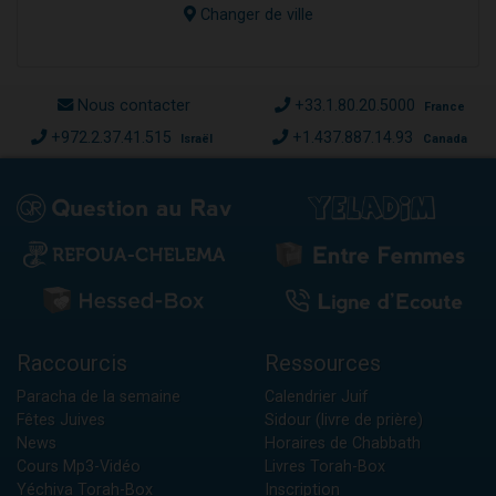
Changer de ville
Nous contacter
+33.1.80.20.5000
France
+972.2.37.41.515
+1.437.887.14.93
Israël
Canada
Raccourcis
Ressources
Paracha de la semaine
Calendrier Juif
Fêtes Juives
Sidour (livre de prière)
News
Horaires de Chabbath
Cours Mp3-Vidéo
Livres Torah-Box
Yéchiva Torah-Box
Inscription