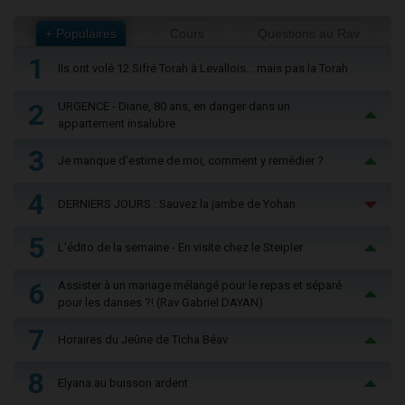
+ Populaires
Cours
Questions au Rav
1
Ils ont volé 12 Sifré Torah à Levallois… mais pas la Torah
2
URGENCE - Diane, 80 ans, en danger dans un
appartement insalubre
3
Je manque d'estime de moi, comment y remédier ?
4
DERNIERS JOURS : Sauvez la jambe de Yohan
5
L'édito de la semaine - En visite chez le Steipler
6
Assister à un mariage mélangé pour le repas et séparé
pour les danses ?! (Rav Gabriel DAYAN)
7
Horaires du Jeûne de Ticha Béav
8
Elyana au buisson ardent