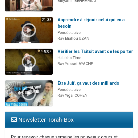
Binyamin BENHAMOU
Apprendre à réjouir celui qui en a
21:38
besoin
Pensée Juive
Rav Eliahou UZAN
Vérifier les Tsitsit avant de les porter
8:07
Halakha Time
Rav Yossef AYACHE
Être Juif, ça vaut des milliards
Pensée Juive
Rav Yigal COHEN
Newsletter Torah-Box
Pour recevoir chaque semaine les nouveaux cours et