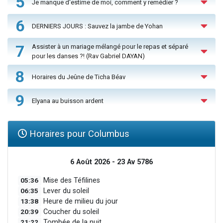
5
Je manque d'estime de moi, comment y remédier ?
6
DERNIERS JOURS : Sauvez la jambe de Yohan
7
Assister à un mariage mélangé pour le repas et séparé
pour les danses ?! (Rav Gabriel DAYAN)
8
Horaires du Jeûne de Ticha Béav
9
Elyana au buisson ardent
Horaires pour Columbus
6 Août 2026 - 23 Av 5786
05:36
Mise des Téfilines
06:35
Lever du soleil
13:38
Heure de milieu du jour
20:39
Coucher du soleil
21:22
Tombée de la nuit