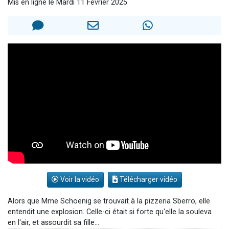
Mis en ligne le Mardi 11 Février 2025
61 personnes viennent de demander une bénédiction
Il reste 49 places pour étudier en groupe sur Zoom
Ariel vient de donner son Maasser
Nathaniel vient de donner son Maasser
4 personnes viennent de nous rejoindre sur WhatsApp
Voir la vidéo
Télécharger vidéo
Alors que Mme Schoenig se trouvait à la pizzeria Sberro, elle
entendit une explosion. Celle-ci était si forte qu'elle la souleva
en l'air, et assourdit sa fille...