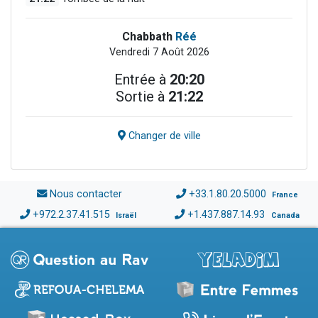
Chabbath
Réé
Vendredi 7 Août 2026
Entrée à
20:20
Sortie à
21:22
Changer de ville
Nous contacter
+33.1.80.20.5000
France
+972.2.37.41.515
+1.437.887.14.93
Israël
Canada