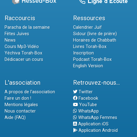
Raccourcis
Ressources
Paracha de la semaine
Calendrier Juif
Fêtes Juives
Sidour (livre de prière)
News
Horaires de Chabbath
Cours Mp3-Vidéo
Livres Torah-Box
Yéchiva Torah-Box
Inscription
Dédicacer un cours
Podcast Torah-Box
English Version
L'association
Retrouvez-nous...
A propos de l'association
Twitter
Faire un don !
Facebook
Mentions légales
YouTube
Nous contacter
WhatsApp
Aide (FAQ)
WhatsApp Femmes
Application iOS
Application Android