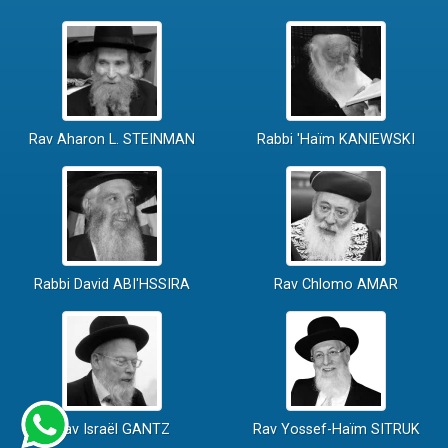
Rav Aharon L. STEINMAN
Rabbi 'Haïm KANIEWSKI
Rabbi David ABI'HSSIRA
Rav Chlomo AMAR
Rav Israël GANTZ
Rav Yossef-Haïm SITRUK