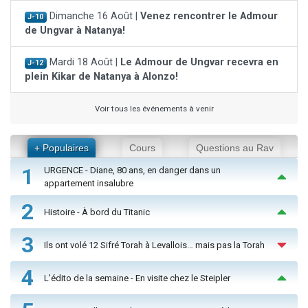
Dimanche 16 Août |
Venez rencontrer le Admour
J-10
de Ungvar à Natanya!
Mardi 18 Août |
Le Admour de Ungvar recevra en
J-12
plein Kikar de Natanya à Alonzo!
Voir tous les événements à venir
+ Populaires
Cours
Questions au Rav
1
URGENCE - Diane, 80 ans, en danger dans un
appartement insalubre
2
Histoire - À bord du Titanic
3
Ils ont volé 12 Sifré Torah à Levallois… mais pas la Torah
4
L'édito de la semaine - En visite chez le Steipler