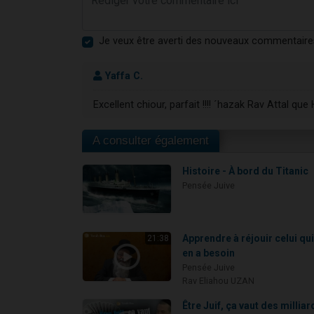
Je veux être averti des nouveaux commentaire
Yaffa C.
Excellent chiour, parfait !!!! ´hazak Rav Attal q
A consulter également
Histoire - À bord du Titanic
Pensée Juive
Apprendre à réjouir celui qu
21:38
en a besoin
Pensée Juive
Rav Eliahou UZAN
Être Juif, ça vaut des milliar