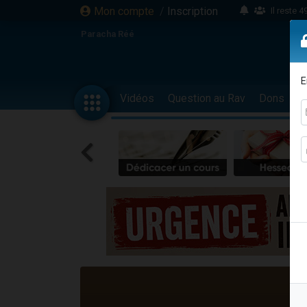
Mon compte
/
Inscription
Il reste 
16 person
Paracha Réé
2 personnes 
6 personnes 
E
4 personn
Vidéos
Question au Rav
Dons
F
2 personn
17 personnes
4 personnes 
Il reste 
Eva vient de
4 personnes 
3 personnes 
Odaya vient 
3 personn
2 personnes 