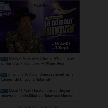
Mardi 8 Septembre |
Dinner d'hommage
J-31
au Rav Sitruk à Londres — 10 ans déjà
Dimanche 16 Août |
Venez rencontrer le
J-8
Admour de Ungvar à Natanya!
Mardi 18 Août |
Le Admour de Ungvar
J-10
recevra en plein Kikar de Natanya à Alonzo!
Voir tous les événements à venir