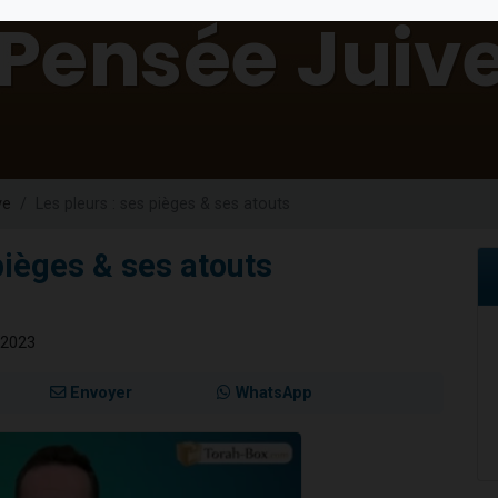
 viennent de demander une bénédiction
nnes viennent de faire un don pour Sauvez la jambe de Yohan
49 places pour étudier en groupe sur Zoom
lles musiques dans Torah-Box Music
 viennent de demander une bénédiction
ve
Les pleurs : ses pièges & ses atouts
pièges & ses atouts
 2023
Envoyer
WhatsApp