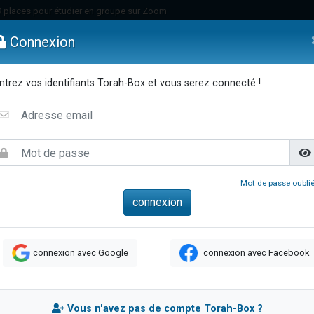
49 places pour étudier en groupe sur Zoom
nes viennent de faire un don pour Diane, 80 ans, dans un appartement insalu
Connexion
viennent de nous rejoindre sur WhatsApp
viennent de nous rejoindre sur WhatsApp
ntrez vos identifiants Torah-Box et vous serez connecté !
es viennent de faire un don pour Reloger Rivka, 6 enfants, victime de violences
emmes
Enfants
Etude sur Texte
Musique
Paracha
Di
es viennent de faire un don pour 1 Journée de Vacances Pour les Enfants
 viennent de demander une bénédiction
viennent de nous rejoindre sur WhatsApp
49 places pour étudier en groupe sur Zoom
Mot de passe oublié
 donner son Maasser
viennent de nous rejoindre sur WhatsApp
viennent de nous rejoindre sur WhatsApp
connexion avec Google
connexion avec Facebook
de donner son Maasser
es viennent de faire un don pour 5 jours de vacances aux Orphelins
viennent de nous rejoindre sur WhatsApp
Vous n'avez pas de compte Torah-Box ?