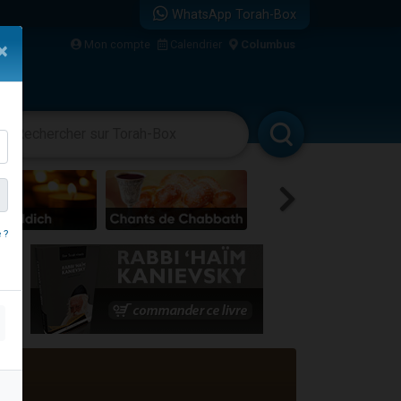
WhatsApp Torah-Box
bre
Mon compte
Calendrier
Columbus
×
...
vertissements
Livres
Rabbanim
 ?