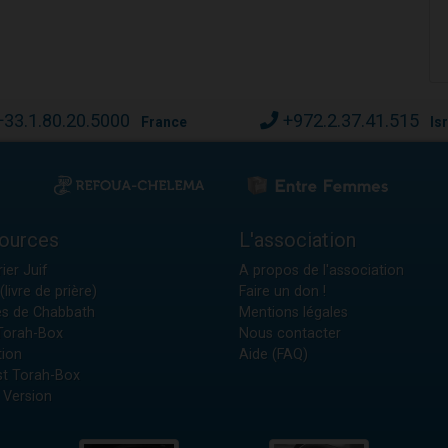
+33.1.80.20.5000
+972.2.37.41.515
France
Is
ources
L'association
ier Juif
A propos de l'association
(livre de prière)
Faire un don !
es de Chabbath
Mentions légales
 Torah-Box
Nous contacter
tion
Aide (FAQ)
t Torah-Box
 Version