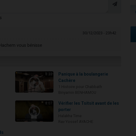
s
30/12/2023 - 23h42
ue Hachem vous bénisse
Panique à la boulangerie
8:22
Cachère
1 Histoire pour Chabbath
Binyamin BENHAMOU
i
Vérifier les Tsitsit avant de les
8:07
porter
Halakha Time
Rav Yossef AYACHE
ds