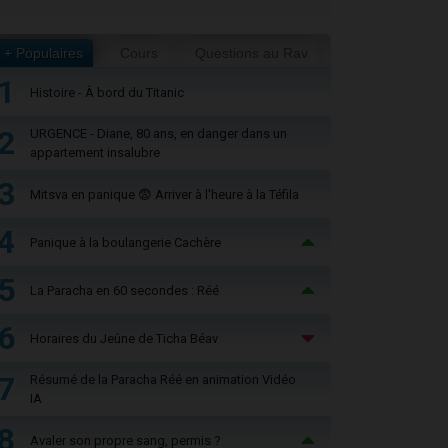
+ Populaires
Cours
Questions au Rav
1
Histoire - À bord du Titanic
2
URGENCE - Diane, 80 ans, en danger dans un
appartement insalubre
3
Mitsva en panique 😨 Arriver à l'heure à la Téfila
4
Panique à la boulangerie Cachère
5
La Paracha en 60 secondes : Réé
6
Horaires du Jeûne de Ticha Béav
7
Résumé de la Paracha Réé en animation Vidéo
IA
8
Avaler son propre sang, permis ?