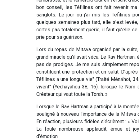
bon conseil, les Téfilines ont fait revenir m
sanglots. Le jour où j’ai mis les Téfilines 
quelques semaines plus tard, elle s’est levée, s
certes pas totalement guérie, il faut qu’elle se
prie pour sa guérison.
Lors du repas de Mitsva organisé par la suite
grand miracle qu’il avait vécu. Le Rav Hartman, 
pas de prodiges. Je me suis simplement repos
constituent une protection et un salut. D’apr
Téfilines a une longue vie" (Traité Ména’hot, 34a
vivent" (Yéchayahou 38, 16), lorsque le Nom d
Créateur qui vaut toute la Torah. »
Lorsque le Rav Hartman a participé à la montée 
souligné à nouveau l’importance de la Mitsva de
En réaction, plusieurs fidèles s’écrièrent : « V
La foule nombreuse applaudit, émue et jo
d’émotion...