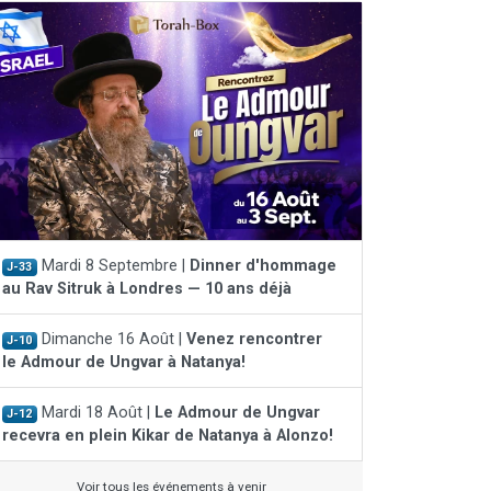
Mardi 8 Septembre |
Dinner d'hommage
J-33
au Rav Sitruk à Londres — 10 ans déjà
Dimanche 16 Août |
Venez rencontrer
J-10
le Admour de Ungvar à Natanya!
Mardi 18 Août |
Le Admour de Ungvar
J-12
recevra en plein Kikar de Natanya à Alonzo!
Voir tous les événements à venir