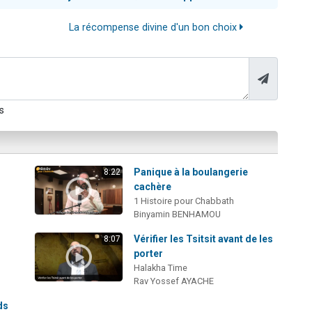
La récompense divine d'un bon choix
s
Panique à la boulangerie
8:22
cachère
1 Histoire pour Chabbath
Binyamin BENHAMOU
i
Vérifier les Tsitsit avant de les
8:07
porter
Halakha Time
Rav Yossef AYACHE
ds