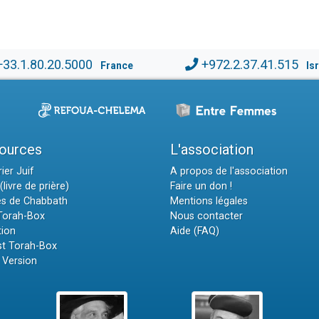
+33.1.80.20.5000
+972.2.37.41.515
France
Is
ources
L'association
ier Juif
A propos de l'association
(livre de prière)
Faire un don !
es de Chabbath
Mentions légales
 Torah-Box
Nous contacter
tion
Aide (FAQ)
t Torah-Box
 Version