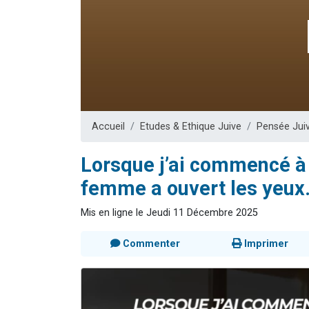
6 personn
2 personn
10 personnes
Il reste 
2 personnes 
Accueil
Etudes & Ethique Juive
Pensée Jui
Lorsque j’ai commencé à 
femme a ouvert les yeu
Mis en ligne le Jeudi 11 Décembre 2025
Commenter
Imprimer