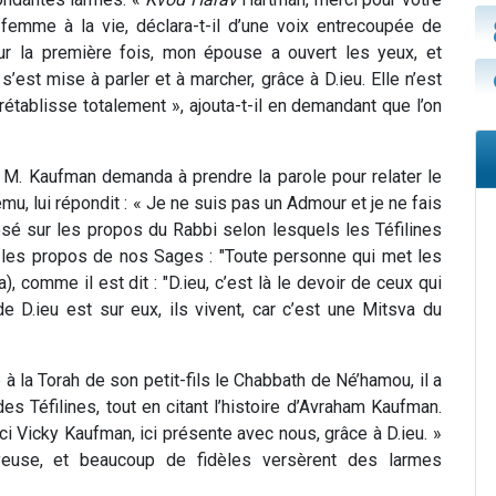
a femme à la vie, déclara-t-il d’une voix entrecoupée de
pour la première fois, mon épouse a ouvert les yeux, et
’est mise à parler et à marcher, grâce à D.ieu. Elle n’est
 rétablisse totalement », ajouta-t-il en demandant que l’on
, M. Kaufman demanda à prendre la parole pour relater le
ému, lui répondit : « Je ne suis pas un Admour et je ne fais
é sur les propos du Rabbi selon lesquels les Téfilines
ès les propos de nos Sages : "Toute personne qui met les
), comme il est dit : "D.ieu, c’est là le devoir de ceux qui
e D.ieu est sur eux, ils vivent, car c’est une Mitsva du
à la Torah de son petit-fils le Chabbath de Né’hamou, il a
s Téfilines, tout en citant l’histoire d’Avraham Kaufman.
oici Vicky Kaufman, ici présente avec nous, grâce à D.ieu. »
yeuse, et beaucoup de fidèles versèrent des larmes