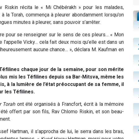
av Riskin récita le « Mi Chébérakh » pour les malades,
é à la Torah, commença à pleurer abondamment lorsqu’on
gues minutes à pleurer, sans pouvoir s’arrêter.
ère pour se renseigner sur le sens de ces pleurs… « Mon
e l’appelle Vicky… cela fait deux mois qu’elle est dans un
alheureusement aucune chance… », déclara M. Kaufman en
Téfilines chaque jour de la semaine, pour son mérite
plus mis les Téfilines depuis sa Bar-Mitsva, même les
is, à la lumière de l’état préoccupant de sa femme, il
 les Téfilines.
r Torah
ont été organisés à Francfort, écrit à la mémoire
été offert par son fils, Rav Chlomo Riskin, et son beau-
ment.
f Hartman, il s’approcha de lui, le serra dans les bras,
bondantes larmes. «
Kvod Harav
Hartman, merci pour votre