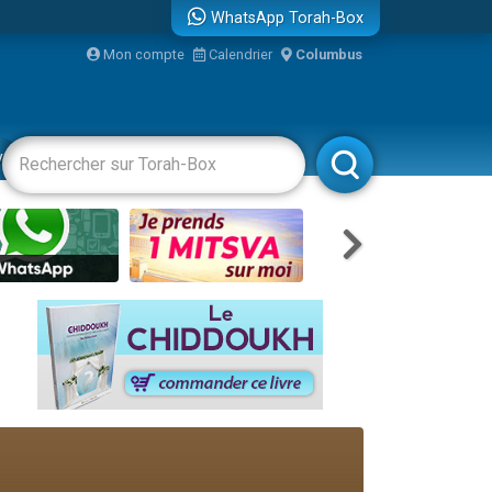
WhatsApp Torah-Box
Mon compte
Calendrier
Columbus
vertissements
Livres
Rabbanim
re
travers le temps