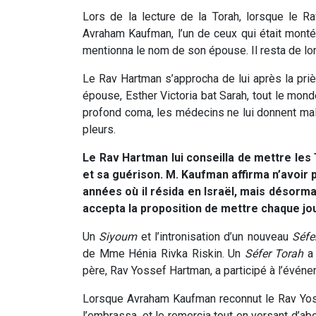
Lors de la lecture de la Torah, lorsque le R
Avraham Kaufman, l’un de ceux qui était mont
mentionna le nom de son épouse. Il resta de lon
Le Rav Hartman s’approcha de lui après la pri
épouse, Esther Victoria bat Sarah, tout le mond
profond coma, les médecins ne lui donnent m
pleurs.
Le Rav Hartman lui conseilla de mettre les 
et sa guérison. M. Kaufman affirma n’avoir 
années où il résida en Israël, mais désorma
accepta la proposition de mettre chaque jour
Un
Siyoum
et l’intronisation d’un nouveau
Séfe
de Mme Hénia Rivka Riskin. Un
Séfer Torah
a 
père, Rav Yossef Hartman, a participé à l’événe
Lorsque Avraham Kaufman reconnut le Rav Yosse
l’embrassa, et le remercia tout en versant d’a