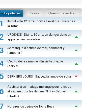
+ Populaires
Cours
Questions au Rav
1
Ils ont volé 12 Sifré Torah à Levallois… mais pas
la Torah
2
URGENCE - Diane, 80 ans, en danger dans un
appartement insalubre
3
Je manque d'estime de moi, comment y
remédier ?
4
L'édito de la semaine - En visite chez le
Steipler
5
DERNIERS JOURS : Sauvez la jambe de Yohan
Assister à un mariage mélangé pour le repas
6
et séparé pour les danses ?! (Rav Gabriel
DAYAN)
7
Horaires du Jeûne de Ticha Béav