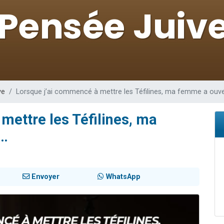
es viennent de faire un don pour 5 enfants déjà orphelins risquent de perdre
es viennent de faire un don pour Reloger Rivka, 6 enfants, victime de violences
 viennent de demander une bénédiction
49 places pour étudier en groupe sur Zoom
viennent de nous rejoindre sur WhatsApp
ve
Lorsque j’ai commencé à mettre les Téfilines, ma femme a ouve
mettre les Téfilines, ma
x…
Envoyer
WhatsApp