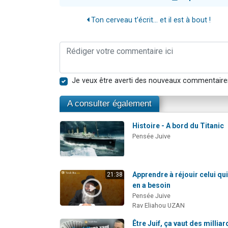
Ton cerveau t’écrit... et il est à bout !
Je veux être averti des nouveaux commentaire
A consulter également
Histoire - A bord du Titanic
Pensée Juive
Apprendre à réjouir celui qu
21:38
en a besoin
Pensée Juive
Rav Eliahou UZAN
Être Juif, ça vaut des milliar