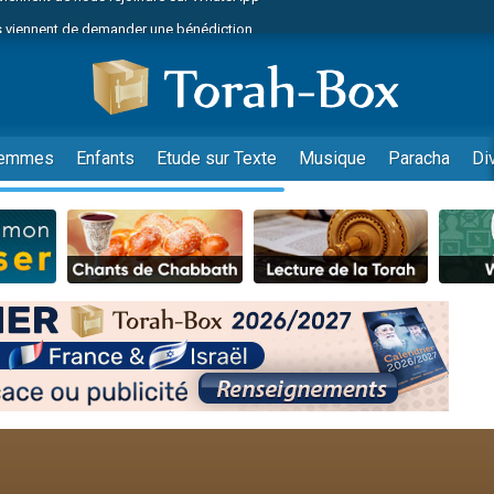
 viennent de demander une bénédiction
49 places pour étudier en groupe sur Zoom
lles musiques dans Torah-Box Music
nnes viennent de faire un don pour Sauvez la jambe de Yohan
viennent de nous rejoindre sur WhatsApp
emmes
Enfants
Etude sur Texte
Musique
Paracha
Di
viennent de nous rejoindre sur WhatsApp
viennent de nous rejoindre sur WhatsApp
les musiques dans Torah-Box Music
es viennent de faire un don pour Tsédaka : pauvres d'Israel
es viennent de faire un don pour Diane, 80 ans, dans un appartement insalub
sion radio : Visions de grandeur n°104 : Le Chabbath et le Birkat Hamazone à 
 viennent de demander une bénédiction
49 places pour étudier en groupe sur Zoom
de donner son Maasser
ent de donner son Maasser