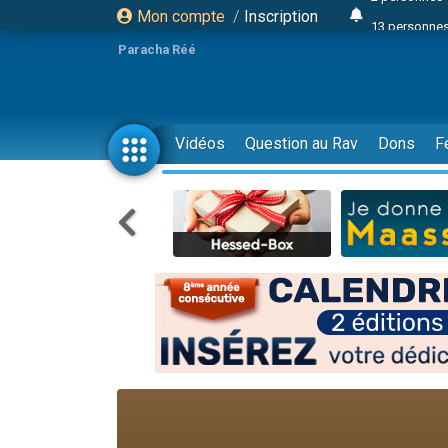
Mon compte
/
Inscription
13 personnes
Il reste 
Paracha Réé
12 nouve
30 perso
3 personnes 
Vidéos
Question au Rav
Dons
F
2 personnes 
3 personnes 
2 nouvel
8 personn
4 personn
Nouvelle émis
61 personnes
Il reste 
Ariel vient 
Nathaniel vi