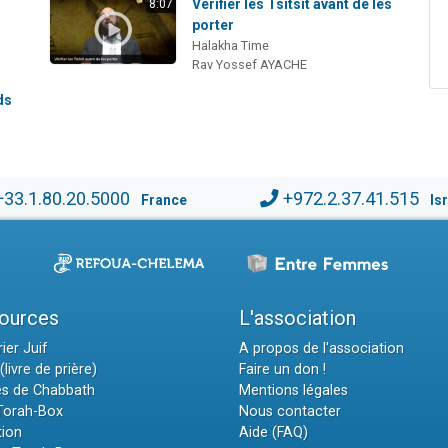
i
Vérifier les Tsitsit avant de les
8:07
porter
Halakha Time
Rav Yossef AYACHE
ds
+33.1.80.20.5000
+972.2.37.41.515
France
Is
ources
L'association
ier Juif
A propos de l'association
(livre de prière)
Faire un don !
es de Chabbath
Mentions légales
 Torah-Box
Nous contacter
tion
Aide (FAQ)