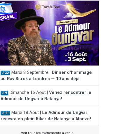
Mardi 8 Septembre |
Dinner d'hommage
J-32
au Rav Sitruk à Londres — 10 ans déjà
Dimanche 16 Août |
Venez rencontrer le
J-9
Admour de Ungvar à Natanya!
Mardi 18 Août |
Le Admour de Ungvar
J-11
recevra en plein Kikar de Natanya à Alonzo!
Voir tous les événements à venir