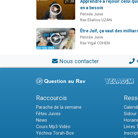
Apprendre à réjouir celui qu
21:38
en a besoin
Pensée Juive
Rav Eliahou UZAN
Être Juif, ça vaut des milliar
Pensée Juive
Rav Yigal COHEN
Nous contacter
Raccourcis
Ress
Paracha de la semaine
Calendr
Fêtes Juives
Sidour 
News
Horair
Cours Mp3-Vidéo
Livres
Yéchiva Torah-Box
Inscrip