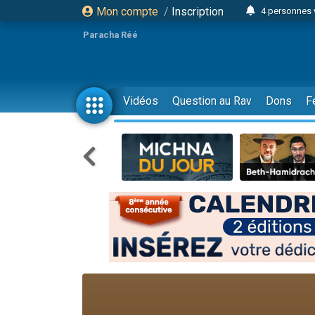
Mon compte
/
Inscription
4 personnes 
3 personnes 
Paracha Réé
Odaya vient 
3 personn
3 personn
Vidéos
Question au Rav
Dons
F
13 personnes
2 personnes 
30 perso
Il reste 
12 nouve
3 personnes 
2 personnes 
3 personnes 
2 nouvel
8 personn