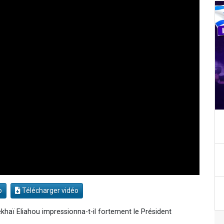
o
Télécharger vidéo
khaï Eliahou impressionna-t-il fortement le Président