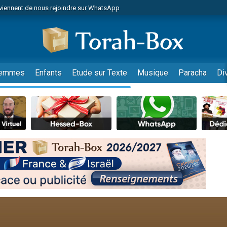
viennent de nous rejoindre sur WhatsApp
viennent de nous rejoindre sur WhatsApp
de donner son Maasser
es viennent de faire un don pour 5 jours de vacances aux Orphelins
es viennent de faire un don pour Diane, 80 ans, dans un appartement insalub
emmes
Enfants
Etude sur Texte
Musique
Paracha
Di
 viennent de demander une bénédiction
viennent de nous rejoindre sur WhatsApp
nnes viennent de faire un don pour Sauvez la jambe de Yohan
49 places pour étudier en groupe sur Zoom
lles musiques dans Torah-Box Music
viennent de nous rejoindre sur WhatsApp
viennent de nous rejoindre sur WhatsApp
viennent de nous rejoindre sur WhatsApp
les musiques dans Torah-Box Music
es viennent de faire un don pour Tsédaka : pauvres d'Israel