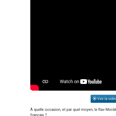
Voir la vidé
À quelle occasion, et par quel moyen, le Rav Mordé
français ?