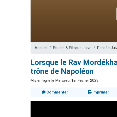
Nouvelle émis
61 personnes
Ariel vient 
Il reste 
Eva vient de
Accueil
Etudes & Ethique Juive
Pensée Jui
Lorsque le Rav Mordékhaï
trône de Napoléon
Mis en ligne le Mercredi 1er Février 2023
Commenter
Imprimer