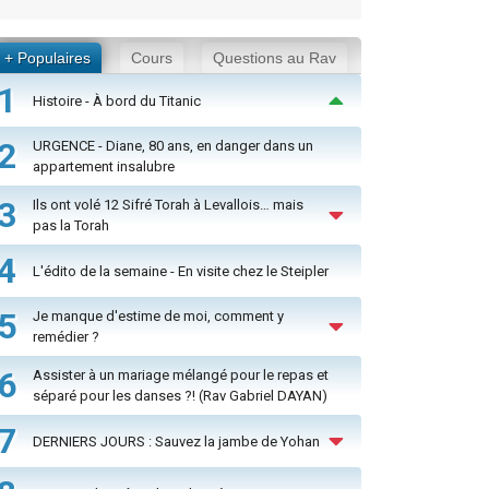
+ Populaires
Cours
Questions au Rav
1
Histoire - À bord du Titanic
2
URGENCE - Diane, 80 ans, en danger dans un
appartement insalubre
3
Ils ont volé 12 Sifré Torah à Levallois… mais
pas la Torah
4
L'édito de la semaine - En visite chez le Steipler
5
Je manque d'estime de moi, comment y
remédier ?
6
Assister à un mariage mélangé pour le repas et
séparé pour les danses ?! (Rav Gabriel DAYAN)
7
DERNIERS JOURS : Sauvez la jambe de Yohan