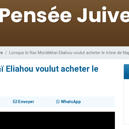
sion radio : Visions de grandeur n°104 : Le Chabbath et le Birkat Hamazone à 
 viennent de demander une bénédiction
de donner son Maasser
49 places pour étudier en groupe sur Zoom
 donner son Maasser
ve
Lorsque le Rav Mordékhaï Eliahou voulut acheter le trône de N
 Eliahou voulut acheter le
Envoyer
WhatsApp