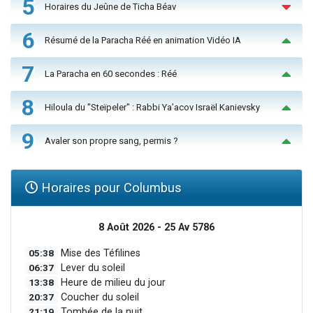
5
Horaires du Jeûne de Ticha Béav
6
Résumé de la Paracha Réé en animation Vidéo IA
7
La Paracha en 60 secondes : Réé
8
Hiloula du "Steïpeler" : Rabbi Ya’acov Israël Kanievsky
9
Avaler son propre sang, permis ?
Horaires pour Columbus
8 Août 2026 - 25 Av 5786
05:38
Mise des Téfilines
06:37
Lever du soleil
13:38
Heure de milieu du jour
20:37
Coucher du soleil
21:19
Tombée de la nuit