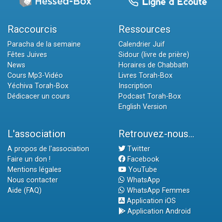
Raccourcis
Ressources
Paracha de la semaine
Calendrier Juif
Fêtes Juives
Sidour (livre de prière)
News
Horaires de Chabbath
Cours Mp3-Vidéo
Livres Torah-Box
Yéchiva Torah-Box
Inscription
Dédicacer un cours
Podcast Torah-Box
English Version
L'association
Retrouvez-nous...
A propos de l'association
Twitter
Faire un don !
Facebook
Mentions légales
YouTube
Nous contacter
WhatsApp
Aide (FAQ)
WhatsApp Femmes
Application iOS
Application Android