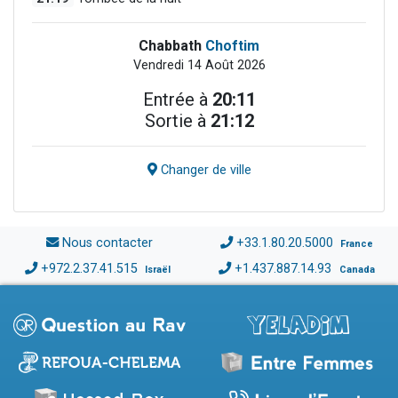
Chabbath
Choftim
Vendredi 14 Août 2026
Entrée à
20:11
Sortie à
21:12
Changer de ville
Nous contacter
+33.1.80.20.5000
France
+972.2.37.41.515
+1.437.887.14.93
Israël
Canada