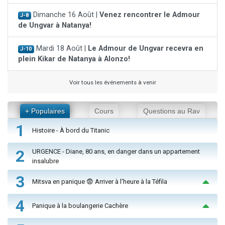
Dimanche 16 Août |
Venez rencontrer le Admour
J-8
de Ungvar à Natanya!
Mardi 18 Août |
Le Admour de Ungvar recevra en
J-10
plein Kikar de Natanya à Alonzo!
Voir tous les événements à venir
+ Populaires
Cours
Questions au Rav
1
Histoire - À bord du Titanic
2
URGENCE - Diane, 80 ans, en danger dans un appartement
insalubre
3
Mitsva en panique 😨 Arriver à l'heure à la Téfila
4
Panique à la boulangerie Cachère