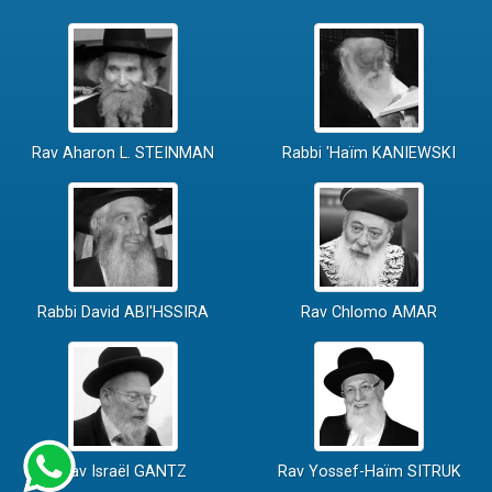
Rav Aharon L. STEINMAN
Rabbi 'Haïm KANIEWSKI
Rabbi David ABI'HSSIRA
Rav Chlomo AMAR
Rav Israël GANTZ
Rav Yossef-Haïm SITRUK