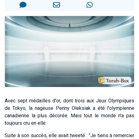
13 personnes viennent de demander une bénédiction
30 personnes viennent de faire un don pour Sauvez la jambe de Yohan
Il reste 49 places pour étudier en groupe sur Zoom
12 nouvelles musiques dans Torah-Box Music
29 personnes viennent de demander une bénédiction
A
vec sept médailles d'or, dont trois aux Jeux Olympiques
de Tokyo, la nageuse Penny Oleksiak a été l'olympienne
canadienne la plus décorée. Mais tout le monde n'a pas
toujours cru en elle.
Suite à son succès, elle avait tweeté : "Je tiens à remercier