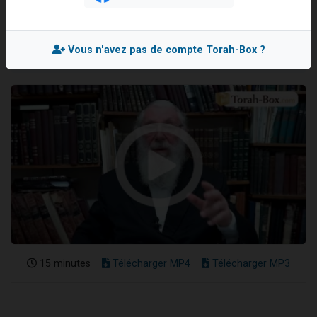
Rav Moché KAUFMANN
11 personnes viennent de demander une bénédiction
Mis en ligne le Lundi 20 Novembre 2017
Il reste 49 places pour étudier en groupe sur Zoom
Vous n'avez pas de compte Torah-Box ?
3 personnes viennent de faire un don pour Diane, 80 ans, dans un appartement insalubre
2 personnes viennent de nous rejoindre sur WhatsApp
2 personnes viennent de faire un don pour Tsédaka : pauvres d'Israel
15 minutes
Télécharger MP4
Télécharger MP3