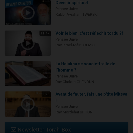
Devenir spirituel
Pensée Juive
Rabbi Avraham TWERSKI
Voir le bien, c'est réfléchir tordu ?!
11:47
Pensée Juive
Rav Israël-Méïr CREMISI
La Halakha se soucie-t-elle de
l’homme ?
Pensée Juive
Rav Chalom GUENOUN
Avant de fauter, fais une p'tite Mitsva
9:28
!
Pensée Juive
Rav Mordehai BITTON
Newsletter Torah-Box