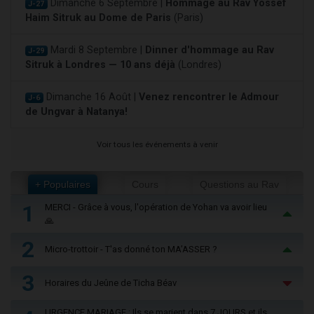
Dimanche 6 Septembre |
Hommage au Rav Yossef
J-27
Haim Sitruk au Dome de Paris
(Paris)
Mardi 8 Septembre |
Dinner d'hommage au Rav
J-29
Sitruk à Londres — 10 ans déjà
(Londres)
Dimanche 16 Août |
Venez rencontrer le Admour
J-6
de Ungvar à Natanya!
Voir tous les événements à venir
+ Populaires
Cours
Questions au Rav
1
MERCI - Grâce à vous, l'opération de Yohan va avoir lieu
🙏
2
Micro-trottoir - T'as donné ton MA’ASSER ?
3
Horaires du Jeûne de Ticha Béav
URGENCE MARIAGE : Ils se marient dans 7 JOURS et ils