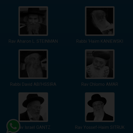
Rav Aharon L. STEINMAN
Rabbi 'Haïm KANIEWSKI
Rabbi David ABI'HSSIRA
Rav Chlomo AMAR
Rav Israël GANTZ
Rav Yossef-Haïm SITRUK