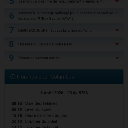
5
Je manque d'estime de moi, comment y remédier ?
6
Assister à un mariage mélangé pour le repas et séparé pour
les danses ?! (Rav Gabriel DAYAN)
7
DERNIERS JOURS : Sauvez la jambe de Yohan
8
Horaires du Jeûne de Ticha Béav
9
Elyana au buisson ardent
Horaires pour Columbus
6 Août 2026 - 23 Av 5786
05:36
Mise des Téfilines
06:35
Lever du soleil
13:38
Heure de milieu du jour
20:39
Coucher du soleil
21:22
Tombée de la nuit