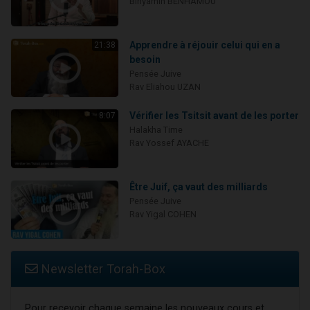
Binyamin BENHAMOU
Apprendre à réjouir celui qui en a
21:38
besoin
Pensée Juive
Rav Eliahou UZAN
Vérifier les Tsitsit avant de les porter
8:07
Halakha Time
Rav Yossef AYACHE
Être Juif, ça vaut des milliards
Pensée Juive
Rav Yigal COHEN
Newsletter Torah-Box
Pour recevoir chaque semaine les nouveaux cours et