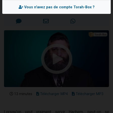
Rav Israël-Méïr CREMISI
Nouvelle émission radio : Visions de grandeur n°104 : Le Chabbath et le Birkat Hamazone à travers le temps
Vous n'avez pas de compte Torah-Box ?
Mis en ligne le Lundi 26 Janvier 2026
61 personnes viennent de demander une bénédiction
Ariel vient de donner son Maasser
Il reste 49 places pour étudier en groupe sur Zoom
Eva vient de donner son Maasser
13 minutes
Télécharger MP4
Télécharger MP3
Lorsqu'on veut vraiment servir Hachem, peut-on se