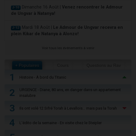
Dimanche 16 Août |
Venez rencontrer le Admour
J-10
de Ungvar à Natanya!
Mardi 18 Août |
Le Admour de Ungvar recevra en
J-12
plein Kikar de Natanya à Alonzo!
Voir tous les événements à venir
+ Populaires
Cours
Questions au Rav
1
Histoire - À bord du Titanic
2
URGENCE - Diane, 80 ans, en danger dans un appartement
insalubre
3
Ils ont volé 12 Sifré Torah à Levallois… mais pas la Torah
4
L'édito de la semaine - En visite chez le Steipler