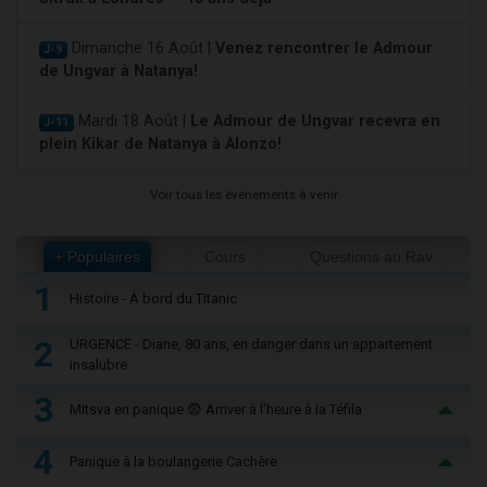
Dimanche 16 Août |
Venez rencontrer le Admour
J-9
de Ungvar à Natanya!
Mardi 18 Août |
Le Admour de Ungvar recevra en
J-11
plein Kikar de Natanya à Alonzo!
Voir tous les événements à venir
+ Populaires
Cours
Questions au Rav
1
Histoire - À bord du Titanic
2
URGENCE - Diane, 80 ans, en danger dans un appartement
insalubre
3
Mitsva en panique 😨 Arriver à l'heure à la Téfila
4
Panique à la boulangerie Cachère