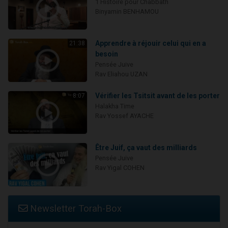
1 Histoire pour Chabbath
Binyamin BENHAMOU
Apprendre à réjouir celui qui en a
21:38
besoin
Pensée Juive
Rav Eliahou UZAN
Vérifier les Tsitsit avant de les porter
8:07
Halakha Time
Rav Yossef AYACHE
Être Juif, ça vaut des milliards
Pensée Juive
Rav Yigal COHEN
Newsletter Torah-Box