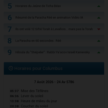
5
Horaires du Jeûne de Ticha Béav
6
Résumé de la Paracha Réé en animation Vidéo IA
7
Ils ont volé 12 Sifré Torah à Levallois… mais pas la Torah
8
La Paracha en 60 secondes : Réé
9
Hiloula du "Steïpeler" : Rabbi Ya’acov Israël Kanievsky
Horaires pour Columbus
7 Août 2026 - 24 Av 5786
05:37
Mise des Téfilines
06:36
Lever du soleil
13:38
Heure de milieu du jour
20:38
Coucher du soleil