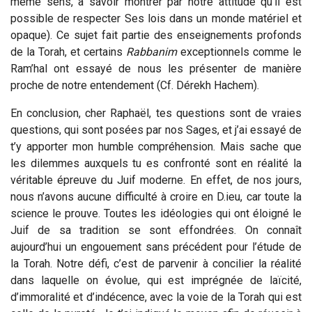
même sens, à savoir montrer par notre attitude qu’il est
possible de respecter Ses lois dans un monde matériel et
opaque). Ce sujet fait partie des enseignements profonds
de la Torah, et certains
Rabbanim
exceptionnels comme le
Ram’hal ont essayé de nous les présenter de manière
proche de notre entendement (Cf. Dérekh Hachem).
En conclusion, cher Raphaël, tes questions sont de vraies
questions, qui sont posées par nos Sages, et j’ai essayé de
t’y apporter mon humble compréhension. Mais sache que
les dilemmes auxquels tu es confronté sont en réalité la
véritable épreuve du Juif moderne. En effet, de nos jours,
nous n’avons aucune difficulté à croire en D.ieu, car toute la
science le prouve. Toutes les idéologies qui ont éloigné le
Juif de sa tradition se sont effondrées. On connaît
aujourd’hui un engouement sans précédent pour l’étude de
la Torah. Notre défi, c’est de parvenir à concilier la réalité
dans laquelle on évolue, qui est imprégnée de laïcité,
d’immoralité et d’indécence, avec la voie de la Torah qui est