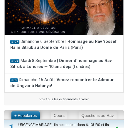
Dimanche 6 Septembre |
Hommage au Rav Yossef
J-27
Haim Sitruk au Dome de Paris
(Paris)
Mardi 8 Septembre |
Dinner d'hommage au Rav
J-29
Sitruk à Londres — 10 ans déjà
(Londres)
Dimanche 16 Août |
Venez rencontrer le Admour
J-6
de Ungvar à Natanya!
Voir tous les événements à venir
+ Populaires
Cours
Questions au Rav
1
URGENCE MARIAGE : Ils se marient dans 6 JOURS et ils