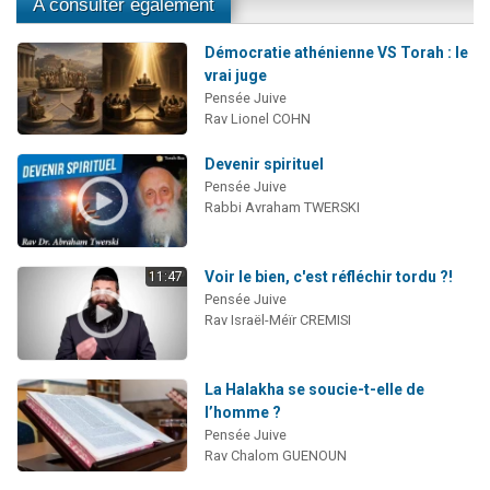
A consulter également
Démocratie athénienne VS Torah : le
vrai juge
Pensée Juive
Rav Lionel COHN
Devenir spirituel
Pensée Juive
Rabbi Avraham TWERSKI
Voir le bien, c'est réfléchir tordu ?!
11:47
Pensée Juive
Rav Israël-Méïr CREMISI
La Halakha se soucie-t-elle de
l’homme ?
Pensée Juive
Rav Chalom GUENOUN