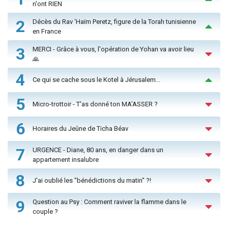
n'ont RIEN
2
Décès du Rav ‘Haïm Peretz, figure de la Torah tunisienne
en France
3
MERCI - Grâce à vous, l'opération de Yohan va avoir lieu
🙏
4
Ce qui se cache sous le Kotel à Jérusalem...
5
Micro-trottoir - T'as donné ton MA’ASSER ?
6
Horaires du Jeûne de Ticha Béav
7
URGENCE - Diane, 80 ans, en danger dans un
appartement insalubre
8
J'ai oublié les "bénédictions du matin" ?!
9
Question au Psy : Comment raviver la flamme dans le
couple ?