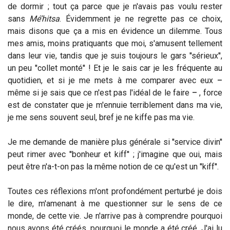
de dormir ; tout ça parce que je n'avais pas voulu rester
sans
Mé’hitsa
. Évidemment je ne regrette pas ce choix,
mais disons que ça a mis en évidence un dilemme. Tous
mes amis, moins pratiquants que moi, s'amusent tellement
dans leur vie, tandis que je suis toujours le gars ''sérieux'',
un peu ''collet monté'' ! Et je le sais car je les fréquente au
quotidien, et si je me mets à me comparer avec eux
–
même si je sais que ce n'est pas l'idéal de le faire
–
, force
est de constater que je m'ennuie terriblement dans ma vie,
je me sens souvent seul, bref je ne kiffe pas ma vie.
Je me demande de manière plus générale si ''service divin''
peut rimer avec ''bonheur et kiff'' ; j'imagine que oui, mais
peut être n'a-t-on pas la même notion de ce qu'est un ''kiff''.
Toutes ces réflexions m'ont profondément perturbé je dois
le dire, m'amenant à me questionner sur le sens de ce
monde, de cette vie. Je n'arrive pas à comprendre pourquoi
nous avons été créés, pourquoi le monde a été créé. J'ai lu