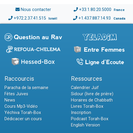
Nous contacter
+33.1.80.20.5000
France
+972.2.37.41.515
+1.437.887.14.93
Israël
Canada
Raccourcis
Ressources
Paracha de la semaine
Calendrier Juif
Fêtes Juives
Sidour (livre de prière)
News
Horaires de Chabbath
Cours Mp3-Vidéo
Livres Torah-Box
Yéchiva Torah-Box
Inscription
Dédicacer un cours
Podcast Torah-Box
English Version