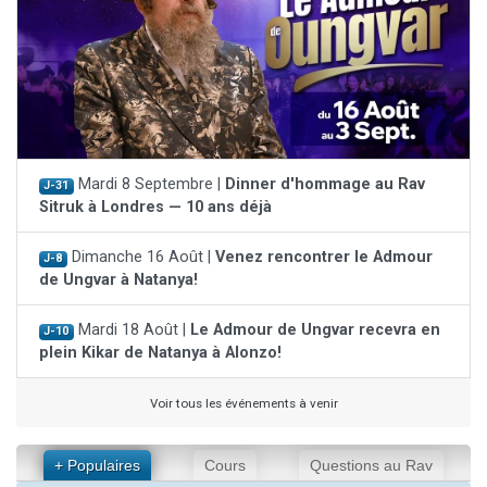
Mardi 8 Septembre |
Dinner d'hommage au Rav
J-31
Sitruk à Londres — 10 ans déjà
Dimanche 16 Août |
Venez rencontrer le Admour
J-8
de Ungvar à Natanya!
Mardi 18 Août |
Le Admour de Ungvar recevra en
J-10
plein Kikar de Natanya à Alonzo!
Voir tous les événements à venir
+ Populaires
Cours
Questions au Rav