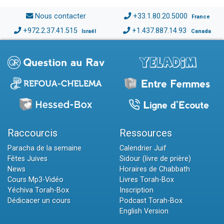
Nous contacter
+33.1.80.20.5000
France
+972.2.37.41.515
+1.437.887.14.93
Israël
Canada
Raccourcis
Ressources
Paracha de la semaine
Calendrier Juif
Fêtes Juives
Sidour (livre de prière)
News
Horaires de Chabbath
Cours Mp3-Vidéo
Livres Torah-Box
Yéchiva Torah-Box
Inscription
Dédicacer un cours
Podcast Torah-Box
English Version