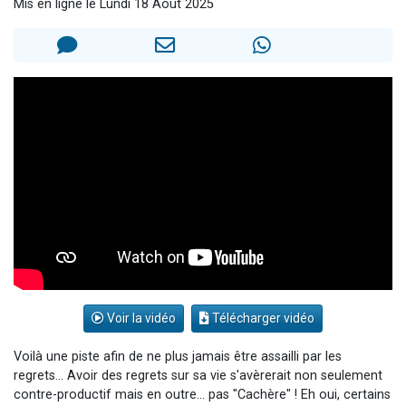
Mis en ligne le Lundi 18 Août 2025
13 personnes viennent de demander une bénédiction
30 personnes viennent de faire un don pour Sauvez la jambe de Yohan
Il reste 49 places pour étudier en groupe sur Zoom
12 nouvelles musiques dans Torah-Box Music
29 personnes viennent de demander une bénédiction
Voir la vidéo
Télécharger vidéo
Voilà une piste afin de ne plus jamais être assailli par les
regrets... Avoir des regrets sur sa vie s'avèrerait non seulement
contre-productif mais en outre... pas "Cachère" ! Eh oui, certains