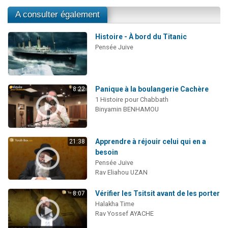
A consulter également
Histoire - À bord du Titanic
Pensée Juive
Panique à la boulangerie Cachère
8:22
1 Histoire pour Chabbath
Binyamin BENHAMOU
Apprendre à réjouir celui qui en a
21:38
besoin
Pensée Juive
Rav Eliahou UZAN
Vérifier les Tsitsit avant de les porter
8:07
Halakha Time
Rav Yossef AYACHE