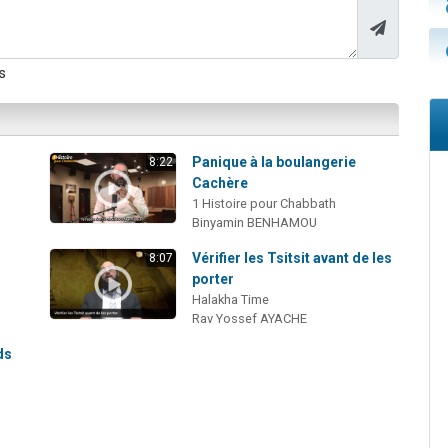
s
Panique à la boulangerie
8:22
Cachère
1 Histoire pour Chabbath
Binyamin BENHAMOU
i
Vérifier les Tsitsit avant de les
8:07
porter
Halakha Time
Rav Yossef AYACHE
ds