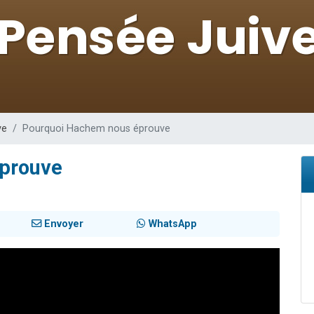
49 places pour étudier en groupe sur Zoom
lles musiques dans Torah-Box Music
viennent de nous rejoindre sur WhatsApp
viennent de nous rejoindre sur WhatsApp
viennent de nous rejoindre sur WhatsApp
ve
Pourquoi Hachem nous éprouve
prouve
Envoyer
WhatsApp