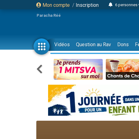
Mon compte
/
Inscription
6 personnes 
4 personn
Paracha Réé
2 personn
17 personnes
4 personnes 
Vidéos
Question au Rav
Dons
F
Il reste 
23 person
Eva vient de
4 personnes 
3 personnes 
3 personn
Odaya vient 
13 personnes
2 personnes 
30 perso