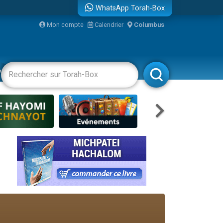
WhatsApp Torah-Box
...
Mon compte
Calendrier
Columbus
vertissements
Livres
Rabbanim
bre