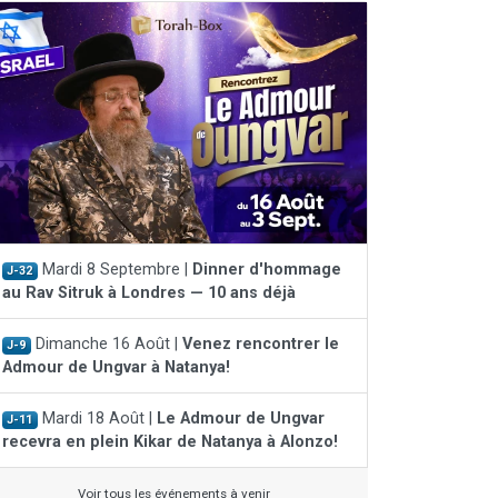
Mardi 8 Septembre |
Dinner d'hommage
J-32
au Rav Sitruk à Londres — 10 ans déjà
Dimanche 16 Août |
Venez rencontrer le
J-9
Admour de Ungvar à Natanya!
Mardi 18 Août |
Le Admour de Ungvar
J-11
recevra en plein Kikar de Natanya à Alonzo!
Voir tous les événements à venir