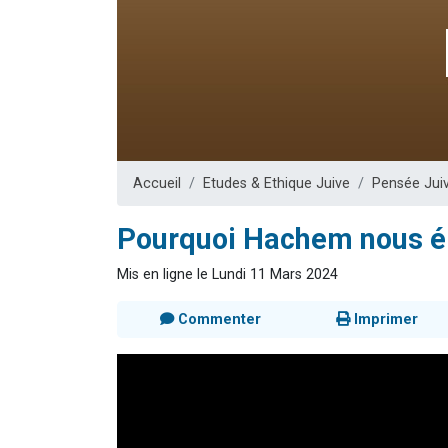
Il reste 
12 nouve
3 personnes 
2 personnes 
2 personnes 
Accueil
Etudes & Ethique Juive
Pensée Jui
Pourquoi Hachem nous é
Mis en ligne le Lundi 11 Mars 2024
Commenter
Imprimer