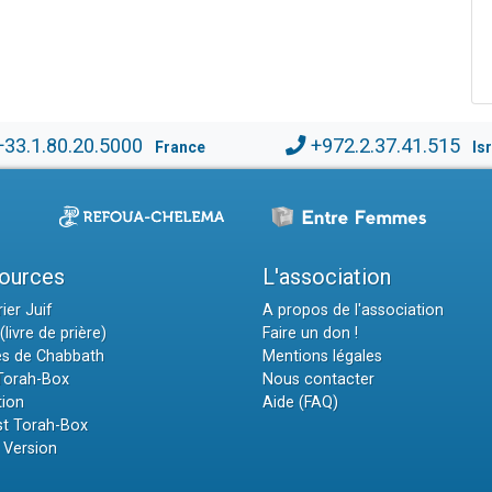
+33.1.80.20.5000
+972.2.37.41.515
France
Is
ources
L'association
ier Juif
A propos de l'association
(livre de prière)
Faire un don !
es de Chabbath
Mentions légales
 Torah-Box
Nous contacter
tion
Aide (FAQ)
t Torah-Box
 Version