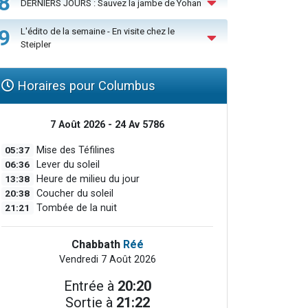
8
DERNIERS JOURS : Sauvez la jambe de Yohan
9
L'édito de la semaine - En visite chez le
Steipler
Horaires pour Columbus
7 Août 2026 - 24 Av 5786
05:37
Mise des Téfilines
06:36
Lever du soleil
13:38
Heure de milieu du jour
20:38
Coucher du soleil
21:21
Tombée de la nuit
Chabbath
Réé
Vendredi 7 Août 2026
Entrée à
20:20
Sortie à
21:22