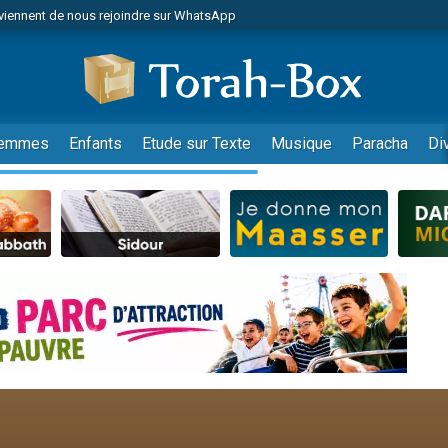
viennent de nous rejoindre sur WhatsApp
es viennent de faire un don pour Reloger Rivka, 6 enfants, victime de violences
es viennent de faire un don pour 1 Journée de Vacances Pour les Enfants
 viennent de demander une bénédiction
viennent de nous rejoindre sur WhatsApp
emmes
Enfants
Etude sur Texte
Musique
Paracha
Di
49 places pour étudier en groupe sur Zoom
nes viennent de faire un don pour Diane, 80 ans, dans un appartement insalu
 donner son Maasser
viennent de nous rejoindre sur WhatsApp
viennent de nous rejoindre sur WhatsApp
es viennent de faire un don pour 5 jours de vacances aux Orphelins
de donner son Maasser
 viennent de demander une bénédiction
viennent de nous rejoindre sur WhatsApp
nnes viennent de faire un don pour Sauvez la jambe de Yohan