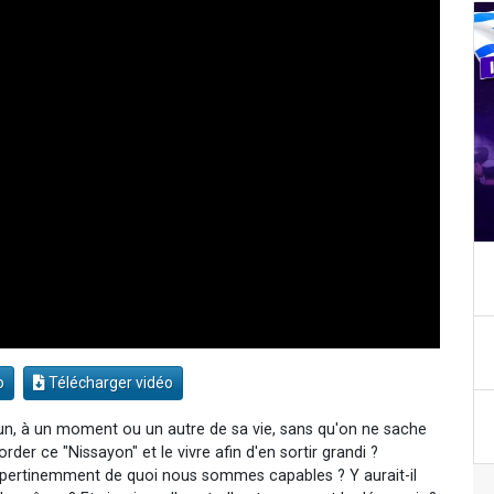
o
Télécharger vidéo
un, à un moment ou un autre de sa vie, sans qu'on ne sache
er ce "Nissayon" et le vivre afin d'en sortir grandi ?
t pertinemment de quoi nous sommes capables ? Y aurait-il