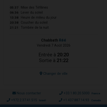
05:37
Mise des Téfilines
06:36
Lever du soleil
13:38
Heure de milieu du jour
20:38
Coucher du soleil
21:21
Tombée de la nuit
Chabbath
Réé
Vendredi 7 Août 2026
Entrée à
20:20
Sortie à
21:22
Changer de ville
Nous contacter
+33.1.80.20.5000
France
+972.2.37.41.515
+1.437.887.14.93
Israël
Canada