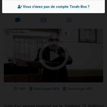
Rav Jean-Paul NABET
Il reste 49 places pour étudier en groupe sur Zoom
Vous n'avez pas de compte Torah-Box ?
Mis en ligne le Lundi 9 Juin 2014
12 nouvelles musiques dans Torah-Box Music
3 personnes viennent de nous rejoindre sur WhatsApp
2 personnes viennent de nous rejoindre sur WhatsApp
2 personnes viennent de nous rejoindre sur WhatsApp
1h01
Télécharger MP4
Télécharger MP3
Suite d'un exposé essentiel sur la "Kabbalat 'Ol Malkhout