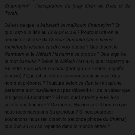
Chamayim" : l'acceptation du joug divin, de D.ieu et Sa
Torah.
Qu'est-ce que la
kabalath 'ol malkouth Chamayim
? En
quoi est-elle liée au
Chéma' Israël
? Pourquoi dit-on la
deuxième phrase du
Chéma'
(
Baroukh Chem kévod
malkhouto lé'olam vaed
) à voix basse ? Que disent le
Rambam
et le
Néfesh Ha'haïm
à ce propos ? Que signifie
le mot
baroukh
? Selon le
Néfesh Ha'haïm
, quel rapport y a-
t-il entre
baroukh
et
bérékha
(mot qui, en Hébreu, signifie
piscine) ? Que dit ce même commentateur au sujet des
noms et prénoms ? Toujours selon ce
Rav
, le fait qu'une
personne soit
tsadékète
ou pas dépend-t-il de la valeur que
les gens lui accordent ? Si non, quel intérêt y a-t-il à ce
qu'elle soit honorée ? De même, Hachem a-t-Il besoin que
nous reconnaissions Sa grandeur ? Si non, pourquoi
souhaitons-nous (en disant la seconde phrase du
Chéma'
)
que Son
kavod
se répande dans le monde entier ?