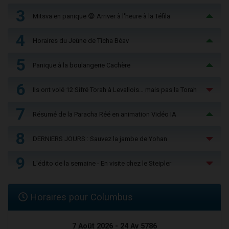
3
Mitsva en panique 😨 Arriver à l'heure à la Téfila
4
Horaires du Jeûne de Ticha Béav
5
Panique à la boulangerie Cachère
6
Ils ont volé 12 Sifré Torah à Levallois… mais pas la Torah
7
Résumé de la Paracha Réé en animation Vidéo IA
8
DERNIERS JOURS : Sauvez la jambe de Yohan
9
L'édito de la semaine - En visite chez le Steipler
Horaires pour Columbus
7 Août 2026 - 24 Av 5786