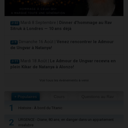
Mardi 8 Septembre |
Dinner d'hommage au Rav
J-32
Sitruk à Londres — 10 ans déjà
Dimanche 16 Août |
Venez rencontrer le Admour
J-9
de Ungvar à Natanya!
Mardi 18 Août |
Le Admour de Ungvar recevra en
J-11
plein Kikar de Natanya à Alonzo!
Voir tous les événements à venir
+ Populaires
Cours
Questions au Rav
1
Histoire - À bord du Titanic
2
URGENCE - Diane, 80 ans, en danger dans un appartement
insalubre