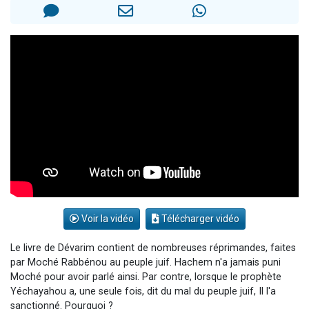
4 personnes viennent de nous rejoindre sur WhatsApp
3 personnes viennent de nous rejoindre sur WhatsApp
3 personnes viennent de faire un don pour 5 jours de vacances aux Orphelins
Odaya vient de donner son Maasser
2 personnes viennent de faire un don pour Tsédaka : pauvres d'Israel
Voir la vidéo
Télécharger vidéo
Le livre de Dévarim contient de nombreuses réprimandes, faites
par Moché Rabbénou au peuple juif. Hachem n'a jamais puni
Moché pour avoir parlé ainsi. Par contre, lorsque le prophète
Yéchayahou a, une seule fois, dit du mal du peuple juif, Il l'a
sanctionné. Pourquoi ?