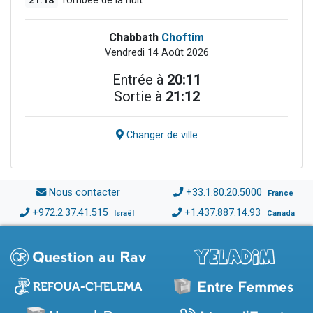
21:18
Tombée de la nuit
Chabbath
Choftim
Vendredi 14 Août 2026
Entrée à
20:11
Sortie à
21:12
Changer de ville
Nous contacter
+33.1.80.20.5000
France
+972.2.37.41.515
+1.437.887.14.93
Israël
Canada