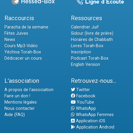
Raccourcis
Ressources
Paracha de la semaine
Calendrier Juif
Fêtes Juives
Sidour (livre de prière)
News
Horaires de Chabbath
Cours Mp3-Vidéo
Livres Torah-Box
Yéchiva Torah-Box
Inscription
Dédicacer un cours
Podcast Torah-Box
English Version
L'association
Retrouvez-nous...
A propos de l'association
Twitter
Faire un don !
Facebook
Mentions légales
YouTube
Nous contacter
WhatsApp
Aide (FAQ)
WhatsApp Femmes
Application iOS
Application Android