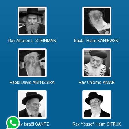
Rav Aharon L. STEINMAN
Rabbi 'Haïm KANIEWSKI
Rabbi David ABI'HSSIRA
Rav Chlomo AMAR
Rav Israël GANTZ
Rav Yossef-Haïm SITRUK