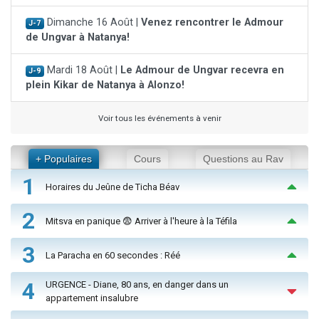
Dimanche 16 Août |
Venez rencontrer le Admour
J-7
de Ungvar à Natanya!
Mardi 18 Août |
Le Admour de Ungvar recevra en
J-9
plein Kikar de Natanya à Alonzo!
Voir tous les événements à venir
+ Populaires
Cours
Questions au Rav
1
Horaires du Jeûne de Ticha Béav
2
Mitsva en panique 😨 Arriver à l'heure à la Téfila
3
La Paracha en 60 secondes : Réé
4
URGENCE - Diane, 80 ans, en danger dans un
appartement insalubre