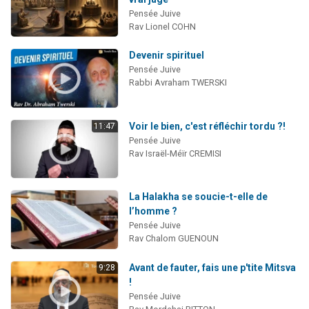
Pensée Juive
Rav Lionel COHN
Devenir spirituel
Pensée Juive
Rabbi Avraham TWERSKI
Voir le bien, c'est réfléchir tordu ?!
11:47
Pensée Juive
Rav Israël-Méïr CREMISI
La Halakha se soucie-t-elle de
l’homme ?
Pensée Juive
Rav Chalom GUENOUN
Avant de fauter, fais une p'tite Mitsva
9:28
!
Pensée Juive