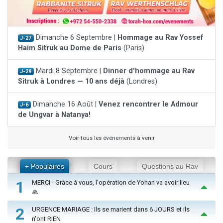
Dimanche 6 Septembre |
Hommage au Rav Yossef
J-27
Haim Sitruk au Dome de Paris
(Paris)
Mardi 8 Septembre |
Dinner d'hommage au Rav
J-29
Sitruk à Londres — 10 ans déjà
(Londres)
Dimanche 16 Août |
Venez rencontrer le Admour
J-6
de Ungvar à Natanya!
Voir tous les événements à venir
+ Populaires
Cours
Questions au Rav
1
MERCI - Grâce à vous, l'opération de Yohan va avoir lieu
🙏
2
URGENCE MARIAGE : Ils se marient dans 6 JOURS et ils
n'ont RIEN