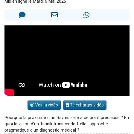
Mis en ligne le Mardi 6 Mai 2025
3 personnes viennent de nous rejoindre sur WhatsApp
11 personnes viennent de demander une bénédiction
Il reste 49 places pour étudier en groupe sur Zoom
3 personnes viennent de faire un don pour Diane, 80 ans, dans un appartement insalubre
5 personnes viennent de faire un don pour Reloger Rivka, 6 enfants, victime de violences...
Voir la vidéo
Télécharger vidéo
Pourquoi la proximité d'un Rav est-elle à ce point précieuse ? En
quoi la vision d'un Tsadik transcende-t-elle l'approche
pragmatique d'un diagnostic médical ?