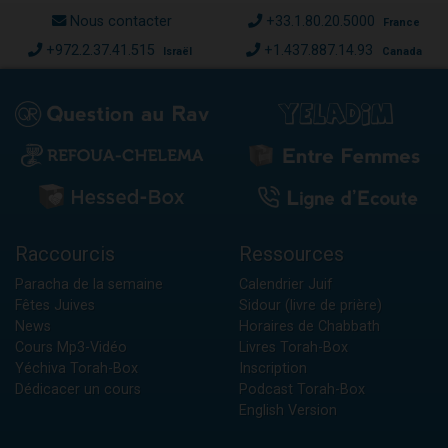
Nous contacter
+33.1.80.20.5000
France
+972.2.37.41.515
+1.437.887.14.93
Israël
Canada
Raccourcis
Ressources
Paracha de la semaine
Calendrier Juif
Fêtes Juives
Sidour (livre de prière)
News
Horaires de Chabbath
Cours Mp3-Vidéo
Livres Torah-Box
Yéchiva Torah-Box
Inscription
Dédicacer un cours
Podcast Torah-Box
English Version