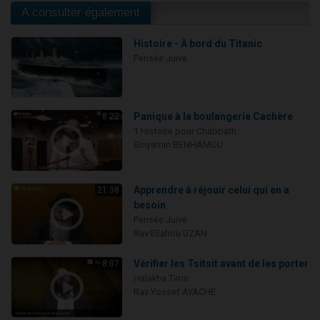
A consulter également
Histoire - À bord du Titanic
Pensée Juive
Panique à la boulangerie Cachère
8:22
1 Histoire pour Chabbath
Binyamin BENHAMOU
Apprendre à réjouir celui qui en a
21:38
besoin
Pensée Juive
Rav Eliahou UZAN
Vérifier les Tsitsit avant de les porter
8:07
Halakha Time
Rav Yossef AYACHE