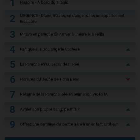
1
Histoire - À bord du Titanic
2
URGENCE - Diane, 80 ans, en danger dans un appartement
insalubre
3
Mitsva en panique 😨 Arriver à l'heure à la Téfila
4
Panique à la boulangerie Cachère
5
La Paracha en 60 secondes : Réé
6
Horaires du Jeûne de Ticha Béav
7
Résumé de la Paracha Réé en animation Vidéo IA
8
Avaler son propre sang, permis ?
9
Offrez une semaine de centre aéré à un enfant orphelin