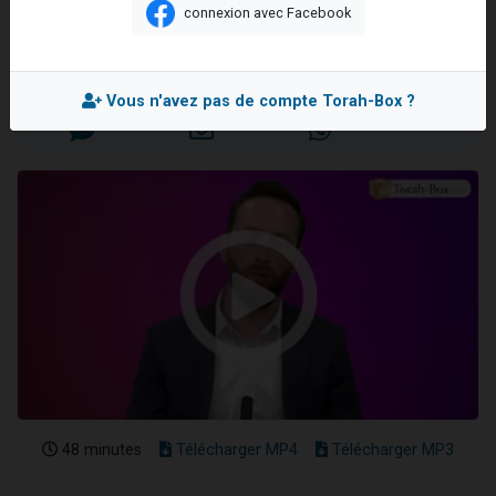
autres
connexion avec Facebook
13 personnes viennent de demander une bénédiction
Rav Réouven ATTAL
30 personnes viennent de faire un don pour Sauvez la jambe de Yohan
Mis en ligne le Lundi 15 Juillet 2024
Il reste 49 places pour étudier en groupe sur Zoom
Vous n'avez pas de compte Torah-Box ?
12 nouvelles musiques dans Torah-Box Music
29 personnes viennent de demander une bénédiction
48 minutes
Télécharger MP4
Télécharger MP3