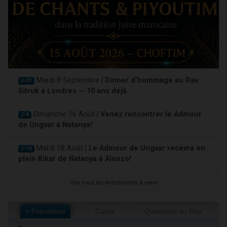
Mardi 8 Septembre |
Dinner d'hommage au Rav
J-31
Sitruk à Londres — 10 ans déjà
Dimanche 16 Août |
Venez rencontrer le Admour
J-8
de Ungvar à Natanya!
Mardi 18 Août |
Le Admour de Ungvar recevra en
J-10
plein Kikar de Natanya à Alonzo!
Voir tous les événements à venir
+ Populaires
Cours
Questions au Rav