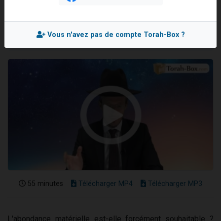
Rav Shimon GOBERT
Il reste 49 places pour étudier en groupe sur Zoom
Mis en ligne le Mercredi 17 Septembre 2025
Eva vient de donner son Maasser
Vous n'avez pas de compte Torah-Box ?
4 personnes viennent de nous rejoindre sur WhatsApp
3 personnes viennent de nous rejoindre sur WhatsApp
3 personnes viennent de faire un don pour Événements Torah-Box
55 minutes
Télécharger MP4
Télécharger MP3
L'abondance matérielle est-elle forcément souhaitable ?