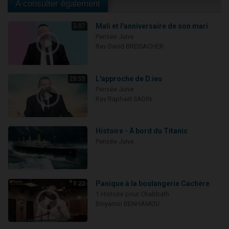
A consulter également
Mali et l'anniversaire de son mari
5:07
Pensée Juive
Rav David BREISACHER
L'approche de D.ieu
28:55
Pensée Juive
Rav Raphaël SADIN
Histoire - À bord du Titanic
Pensée Juive
Panique à la boulangerie Cachère
8:22
1 Histoire pour Chabbath
Binyamin BENHAMOU