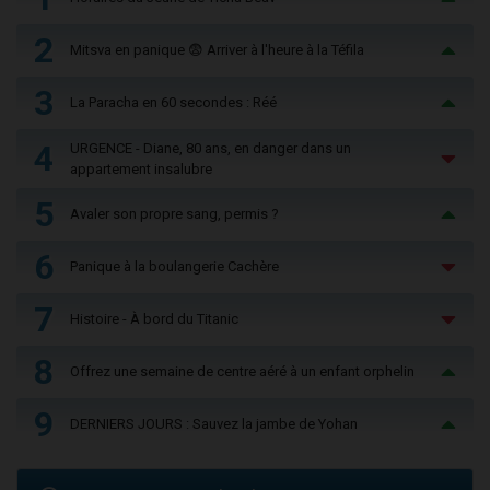
2
Mitsva en panique 😨 Arriver à l'heure à la Téfila
3
La Paracha en 60 secondes : Réé
4
URGENCE - Diane, 80 ans, en danger dans un
appartement insalubre
5
Avaler son propre sang, permis ?
6
Panique à la boulangerie Cachère
7
Histoire - À bord du Titanic
8
Offrez une semaine de centre aéré à un enfant orphelin
9
DERNIERS JOURS : Sauvez la jambe de Yohan