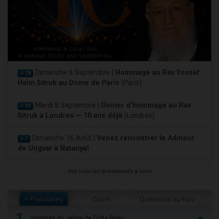
Dimanche 6 Septembre |
Hommage au Rav Yossef
J-28
Haim Sitruk au Dome de Paris
(Paris)
Mardi 8 Septembre |
Dinner d'hommage au Rav
J-30
Sitruk à Londres — 10 ans déjà
(Londres)
Dimanche 16 Août |
Venez rencontrer le Admour
J-7
de Ungvar à Natanya!
Voir tous les événements à venir
+ Populaires
Cours
Questions au Rav
1
Horaires du Jeûne de Ticha Béav