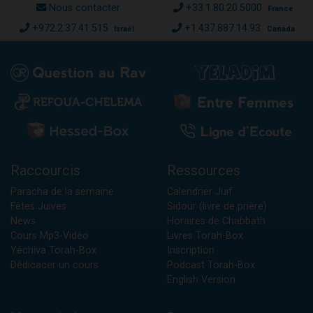
Nous contacter
+33.1.80.20.5000
France
+972.2.37.41.515
+1.437.887.14.93
Israël
Canada
Raccourcis
Ressources
Paracha de la semaine
Calendrier Juif
Fêtes Juives
Sidour (livre de prière)
News
Horaires de Chabbath
Cours Mp3-Vidéo
Livres Torah-Box
Yéchiva Torah-Box
Inscription
Dédicacer un cours
Podcast Torah-Box
English Version