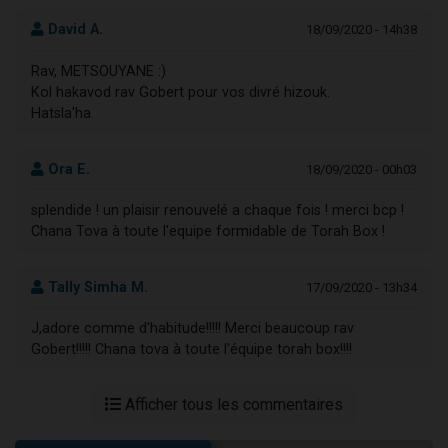
David A.
18/09/2020 - 14h38
Rav, METSOUYANE :)
Kol hakavod rav Gobert pour vos divré hizouk.
Hatsla'ha.
Ora E.
18/09/2020 - 00h03
splendide ! un plaisir renouvelé a chaque fois ! merci bcp !
Chana Tova à toute l'equipe formidable de Torah Box !
Tally Simha M.
17/09/2020 - 13h34
J,adore comme d'habitude!!!!! Merci beaucoup rav
Gobert!!!!! Chana tova à toute l'équipe torah box!!!!
Afficher tous les commentaires