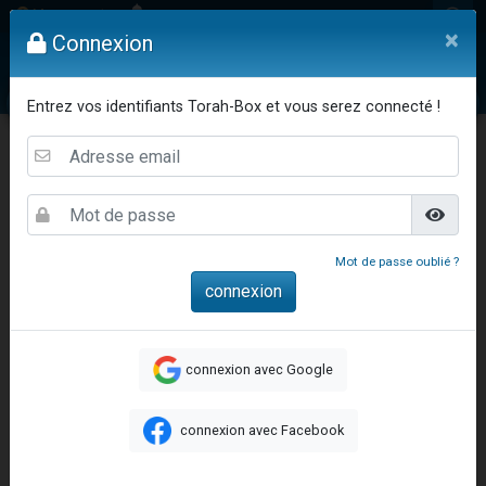
Mon compte
×
Connexion
Vidéos
Question au Rav
Dons
Femmes
Enfants
Etude sur 
Entrez vos identifiants Torah-Box et vous serez connecté !
Mot de passe oublié ?
Accueil
Etudes & Ethique Juive
Pensée Juive
Tu vis pour toi ou pour leur regard ?
connexion avec Google
Tu vis pour toi ou pour
connexion avec Facebook
leur regard ?