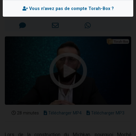
Rav Réouven ATTAL
Vous n'avez pas de compte Torah-Box ?
Mis en ligne le Mardi 3 Juin 2025
28 minutes
Télécharger MP4
Télécharger MP3
Lors de la construction du Michkan, pourquoi Moché