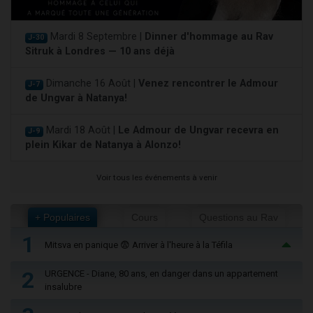
Mardi 8 Septembre |
Dinner d'hommage au Rav
J-30
Sitruk à Londres — 10 ans déjà
Dimanche 16 Août |
Venez rencontrer le Admour
J-7
de Ungvar à Natanya!
Mardi 18 Août |
Le Admour de Ungvar recevra en
J-9
plein Kikar de Natanya à Alonzo!
Voir tous les événements à venir
+ Populaires
Cours
Questions au Rav
1
Mitsva en panique 😨 Arriver à l'heure à la Téfila
2
URGENCE - Diane, 80 ans, en danger dans un appartement
insalubre