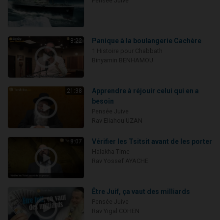
Pensée Juive
Panique à la boulangerie Cachère
8:22
1 Histoire pour Chabbath
Binyamin BENHAMOU
Apprendre à réjouir celui qui en a
21:38
besoin
Pensée Juive
Rav Eliahou UZAN
Vérifier les Tsitsit avant de les porter
8:07
Halakha Time
Rav Yossef AYACHE
Être Juif, ça vaut des milliards
Pensée Juive
Rav Yigal COHEN