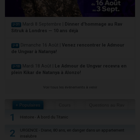
Mardi 8 Septembre |
Dinner d'hommage au Rav
J-31
Sitruk à Londres — 10 ans déjà
Dimanche 16 Août |
Venez rencontrer le Admour
J-8
de Ungvar à Natanya!
Mardi 18 Août |
Le Admour de Ungvar recevra en
J-10
plein Kikar de Natanya à Alonzo!
Voir tous les événements à venir
+ Populaires
Cours
Questions au Rav
1
Histoire - À bord du Titanic
2
URGENCE - Diane, 80 ans, en danger dans un appartement
insalubre