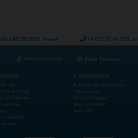
+33.1.80.20.5000
+972.2.37.41.515
France
Is
ources
L'association
ier Juif
A propos de l'association
(livre de prière)
Faire un don !
es de Chabbath
Mentions légales
 Torah-Box
Nous contacter
tion
Aide (FAQ)
t Torah-Box
 Version