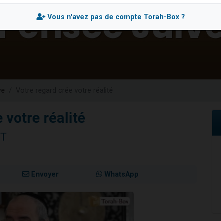
 viennent de demander une bénédiction
Vous n'avez pas de compte Torah-Box ?
nnes viennent de faire un don pour Sauvez la jambe de Yohan
49 places pour étudier en groupe sur Zoom
lles musiques dans Torah-Box Music
 viennent de demander une bénédiction
ve
Votre regard crée votre réalité
 votre réalité
IT
Envoyer
WhatsApp