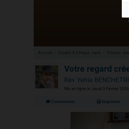
13 personnes
30 perso
Il reste 
12 nouve
29 personnes
Accueil
Etudes & Ethique Juive
Pensée Jui
Votre regard crée
Rav Yehia BENCHETR
Mis en ligne le Jeudi 5 Février 2026
Commenter
Imprimer