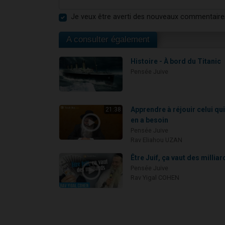
Je veux être averti des nouveaux commentaire
A consulter également
Histoire - À bord du Titanic
Pensée Juive
Apprendre à réjouir celui qu
21:38
en a besoin
Pensée Juive
Rav Eliahou UZAN
Être Juif, ça vaut des milliar
Pensée Juive
Rav Yigal COHEN