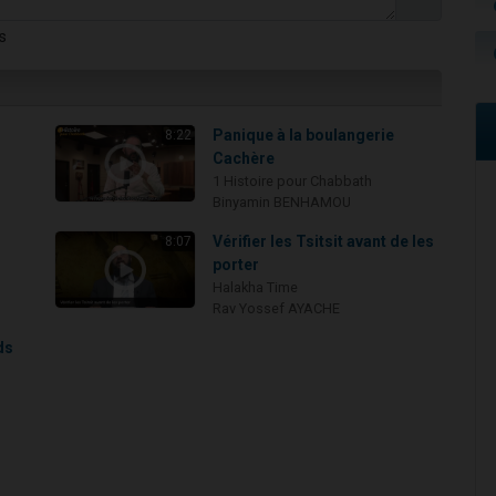
s
Panique à la boulangerie
8:22
Cachère
1 Histoire pour Chabbath
Binyamin BENHAMOU
i
Vérifier les Tsitsit avant de les
8:07
porter
Halakha Time
Rav Yossef AYACHE
ds