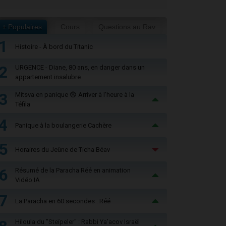
+ Populaires
Cours
Questions au Rav
1
Histoire - À bord du Titanic
2
URGENCE - Diane, 80 ans, en danger dans un
appartement insalubre
3
Mitsva en panique 😨 Arriver à l'heure à la
Téfila
4
Panique à la boulangerie Cachère
5
Horaires du Jeûne de Ticha Béav
6
Résumé de la Paracha Réé en animation
Vidéo IA
7
La Paracha en 60 secondes : Réé
Hiloula du "Steïpeler" : Rabbi Ya’acov Israël