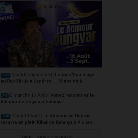
Mardi 8 Septembre |
Dinner d'hommage
J-31
au Rav Sitruk à Londres — 10 ans déjà
Dimanche 16 Août |
Venez rencontrer le
J-8
Admour de Ungvar à Natanya!
Mardi 18 Août |
Le Admour de Ungvar
J-10
recevra en plein Kikar de Natanya à Alonzo!
Voir tous les événements à venir