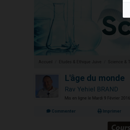
Il reste 
12 nouve
3 personnes 
2 personnes 
2 personnes 
Accueil
Etudes & Ethique Juive
Science & 
L'âge du monde
Rav Yehiel BRAND
Mis en ligne le Mardi 9 Février 201
Commenter
Imprimer