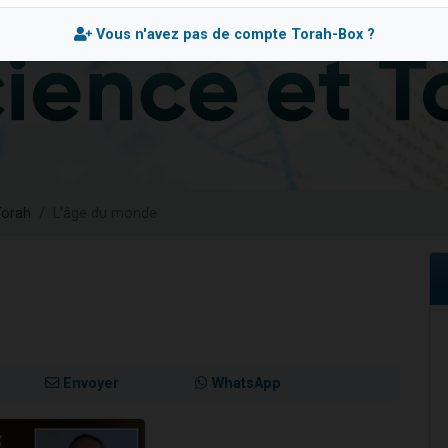
49 places pour étudier en groupe sur Zoom
Vous n'avez pas de compte Torah-Box ?
lles musiques dans Torah-Box Music
viennent de nous rejoindre sur WhatsApp
viennent de nous rejoindre sur WhatsApp
viennent de nous rejoindre sur WhatsApp
Torah
L'âge du monde
6
Envoyer
WhatsApp