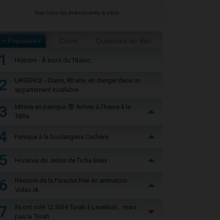
Voir tous les événements à venir
+ Populaires
Cours
Questions au Rav
1
Histoire - À bord du Titanic
2
URGENCE - Diane, 80 ans, en danger dans un
appartement insalubre
3
Mitsva en panique 😨 Arriver à l'heure à la
Téfila
4
Panique à la boulangerie Cachère
5
Horaires du Jeûne de Ticha Béav
6
Résumé de la Paracha Réé en animation
Vidéo IA
7
Ils ont volé 12 Sifré Torah à Levallois… mais
pas la Torah