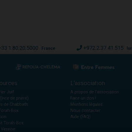
+33.1.80.20.5000
+972.2.37.41.515
France
Is
ources
L'association
ier Juif
A propos de l'association
(livre de prière)
Faire un don !
es de Chabbath
Mentions légales
 Torah-Box
Nous contacter
tion
Aide (FAQ)
t Torah-Box
 Version