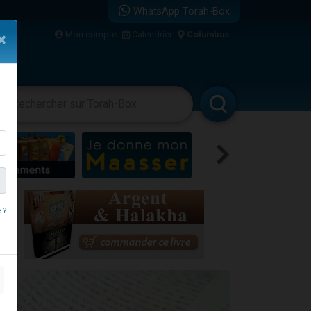
WhatsApp Torah-Box
...
Mon compte
Calendrier
Columbus
×
vertissements
Livres
Rabbanim
bre
 ?