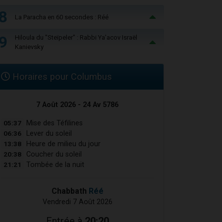
8
La Paracha en 60 secondes : Réé
9
Hiloula du "Steïpeler" : Rabbi Ya’acov Israël
Kanievsky
Horaires pour Columbus
7 Août 2026 - 24 Av 5786
05:37
Mise des Téfilines
06:36
Lever du soleil
13:38
Heure de milieu du jour
20:38
Coucher du soleil
21:21
Tombée de la nuit
Chabbath
Réé
Vendredi 7 Août 2026
Entrée à
20:20