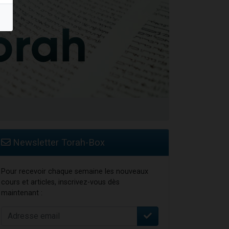
Newsletter Torah-Box
Pour recevoir chaque semaine les nouveaux
cours et articles, inscrivez-vous dès
maintenant :