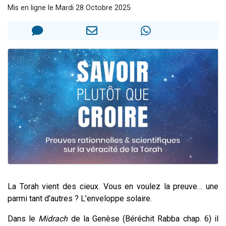
Mis en ligne le Mardi 28 Octobre 2025
2 personnes viennent de nous rejoindre sur WhatsApp
2 nouvelles musiques dans Torah-Box Music
3 personnes viennent de nous rejoindre sur WhatsApp
8 personnes viennent de faire un don pour Tsédaka : pauvres d'Israel
2 personnes viennent de faire un don pour 1 Journée de Vacances Pour les Enfants
La Torah vient des cieux.
Vous en voulez la preuve… une
parmi tant d’autres ? L’enveloppe solaire.
Dans le
Midrach
de la Genèse (Béréchit Rabba chap. 6) il