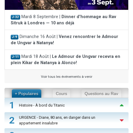
Mardi 8 Septembre |
Dinner d'hommage au Rav
J-32
Sitruk à Londres — 10 ans déjà
Dimanche 16 Août |
Venez rencontrer le Admour
J-9
de Ungvar à Natanya!
Mardi 18 Août |
Le Admour de Ungvar recevra en
J-11
plein Kikar de Natanya à Alonzo!
Voir tous les événements à venir
+ Populaires
Cours
Questions au Rav
1
Histoire - À bord du Titanic
2
URGENCE - Diane, 80 ans, en danger dans un
appartement insalubre