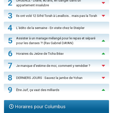
2
URGENCE - Diane, 80 ans, en danger dans un
appartement insalubre
3
Ils ont volé 12 Sifré Torah à Levallois… mais pas la Torah
4
L'édito de la semaine - En visite chez le Steipler
5
Assister à un mariage mélangé pour le repas et séparé
pour les danses ?! (Rav Gabriel DAYAN)
6
Horaires du Jeûne de Ticha Béav
7
Je manque d'estime de moi, comment y remédier ?
8
DERNIERS JOURS : Sauvez la jambe de Yohan
9
Être Juif, ça vaut des milliards
Horaires pour Columbus