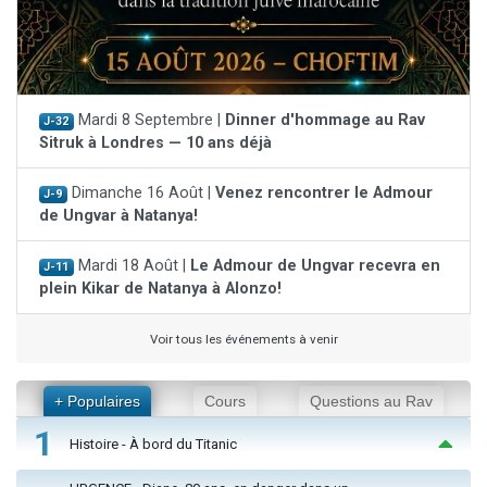
Mardi 8 Septembre |
Dinner d'hommage au Rav
J-32
Sitruk à Londres — 10 ans déjà
Dimanche 16 Août |
Venez rencontrer le Admour
J-9
de Ungvar à Natanya!
Mardi 18 Août |
Le Admour de Ungvar recevra en
J-11
plein Kikar de Natanya à Alonzo!
Voir tous les événements à venir
+ Populaires
Cours
Questions au Rav
1
Histoire - À bord du Titanic