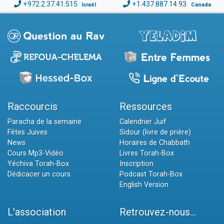
+972.2.37.41.515
+1.437.887.14.93
Israël
Canada
Raccourcis
Ressources
Paracha de la semaine
Calendrier Juif
Fêtes Juives
Sidour (livre de prière)
News
Horaires de Chabbath
Cours Mp3-Vidéo
Livres Torah-Box
Yéchiva Torah-Box
Inscription
Dédicacer un cours
Podcast Torah-Box
English Version
L'association
Retrouvez-nous...