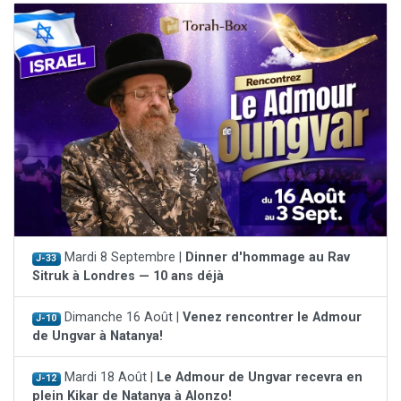
Mardi 8 Septembre |
Dinner d'hommage au Rav
J-33
Sitruk à Londres — 10 ans déjà
Dimanche 16 Août |
Venez rencontrer le Admour
J-10
de Ungvar à Natanya!
Mardi 18 Août |
Le Admour de Ungvar recevra en
J-12
plein Kikar de Natanya à Alonzo!