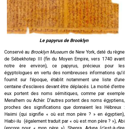
Le papyrus de Brooklyn
Conservé au
Brooklyn Museum
de New York, daté du règne
de Sébekhotep III (fin du Moyen Empire, vers 1740 avant
notre ère environ), ce papyrus, précieux pour les
égyptologues en vertu des nombreuses informations qu’il
fournit sur l’époque, établit notamment une liste d'une
centaine d'esclaves devant être déplacés. La moitié d'entre
eux portent des noms sémitiques, comme par exemple
Mena’hem ou Achèr. D’autres portent des noms égyptiens,
proches des significations que donnaient les Hébreux :
Haiimi (qui signifie « où est mon père ? » en égyptien),
Hiabi-ilu (également traduit par « où est mon père ? »), Abi
(encore pour « mon père »), Shepra, Aduna (c'est-à-dire