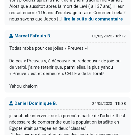
sont produits aprés la mort de Myriam (racine mar=amer).
Alors que aussitôt aprés la mort de Levi ( à 137 ans), il leur
restait encore 116 ans d'esclavage à faire. Comment cela ?
nous savons que Jacob [...]
lire la suite du commentaire
Marcel Fafouin B.
03/02/2025 - 16h17
Todas rabba pour ces jolies « Preuves »!
De ces « Preuves », à découvrir ou redecouvrir de joie ou
de vérité, j’aime retenir que, parmi elles, la plus yahou
« Preuve » est et demeure « CELLE » de la Torah!
Yahou chalom!
Daniel Dominique B.
24/05/2023 - 11h38
je souhaite intervenir sur la première partie de l'article. Il est
nécessaire de comprendre que la population israélite en
Egypte était partagée en deux "classes" :
-1- les levi, qui étaient gardiens des secrets transmis par