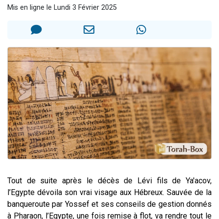
Mis en ligne le Lundi 3 Février 2025
Ariel vient de donner son Maasser
Il reste 49 places pour étudier en groupe sur Zoom
Nathaniel vient de donner son Maasser
6 personnes viennent de faire un don pour 5 enfants déjà orphelins risquent de perdre leur maman
3 personnes viennent de nous rejoindre sur WhatsApp
Tout de suite après le décès de Lévi fils de Ya'acov,
l’Egypte dévoila son vrai visage aux Hébreux. Sauvée de la
banqueroute par Yossef et ses conseils de gestion donnés
à Pharaon, l’Egypte, une fois remise à flot, va rendre tout le