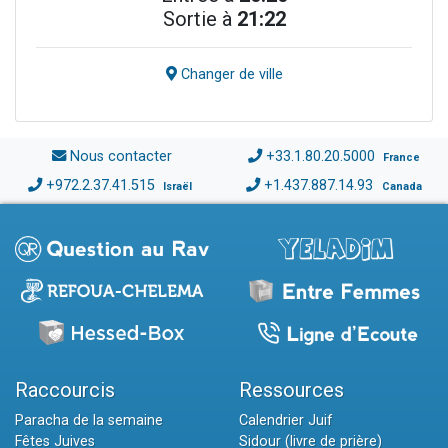
Sortie à
21:22
Changer de ville
Nous contacter
+33.1.80.20.5000
France
+972.2.37.41.515
+1.437.887.14.93
Israël
Canada
Raccourcis
Ressources
Paracha de la semaine
Calendrier Juif
Fêtes Juives
Sidour (livre de prière)