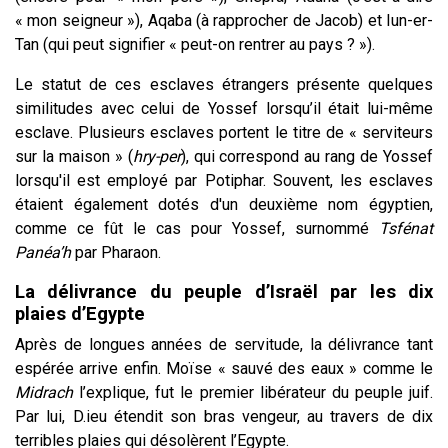
« mon seigneur »), Aqaba (à rapprocher de Jacob) et Iun-er-
Tan (qui peut signifier « peut-on rentrer au pays ? »).
Le statut de ces esclaves étrangers présente quelques
similitudes avec celui de Yossef lorsqu’il était lui-même
esclave. Plusieurs esclaves portent le titre de « serviteurs
sur la maison » (
hry-per
), qui correspond au rang de Yossef
lorsqu'il est employé par Potiphar. Souvent, les esclaves
étaient également dotés d'un deuxième nom égyptien,
comme ce fût le cas pour Yossef, surnommé
Tsfénat
Panéa’h
par Pharaon.
La délivrance du peuple d’Israël par les dix
plaies d’Egypte
Après de longues années de servitude, la délivrance tant
espérée arrive enfin. Moïse « sauvé des eaux » comme le
Midrach
l’explique, fut le premier libérateur du peuple juif.
Par lui, D.ieu étendit son bras vengeur, au travers de dix
terribles plaies qui désolèrent l’Egypte.