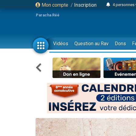
Mon compte
/
Inscription
4 personnes 
3 personnes 
Paracha Réé
Odaya vient 
3 personn
3 personn
Vidéos
Question au Rav
Dons
F
13 personnes
2 personnes 
30 perso
Il reste 
12 nouve
3 personnes 
2 personnes 
3 personnes 
2 nouvel
8 personn