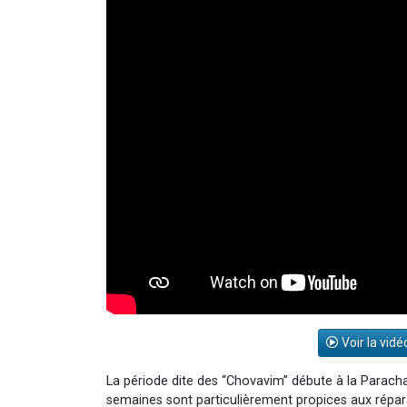
Voir la vidé
La période dite des “Chovavim” débute à la Parach
semaines sont particulièrement propices aux répar