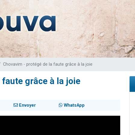
sion radio : Visions de grandeur n°104 : Le Chabbath et le Birkat Hamazone à 
 viennent de demander une bénédiction
de donner son Maasser
49 places pour étudier en groupe sur Zoom
 donner son Maasser
Chovavim - protégé de la faute grâce à la joie
faute grâce à la joie
Envoyer
WhatsApp