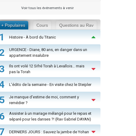
Voir tous les événements à venir
+ Populaires
Cours
Questions au Rav
1
Histoire - À bord du Titanic
2
URGENCE - Diane, 80 ans, en danger dans un
appartement insalubre
3
Ils ont volé 12 Sifré Torah à Levallois… mais
pas la Torah
4
L'édito de la semaine - En visite chez le Steipler
5
Je manque d'estime de moi, comment y
remédier ?
6
Assister à un mariage mélangé pour le repas et
séparé pour les danses ?! (Rav Gabriel DAYAN)
7
DERNIERS JOURS : Sauvez la jambe de Yohan