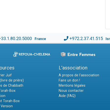
+33.1.80.20.5000
+972.2.37.41.515
France
Is
ources
L'association
ier Juif
A propos de l'association
(livre de prière)
Faire un don !
es de Chabbath
Mentions légales
 Torah-Box
Nous contacter
tion
Aide (FAQ)
t Torah-Box
 Version