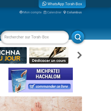
WhatsApp Torah-Box
Mon compte
Calendrier
Columbus
re
vertissements
Livres
Rabbanim