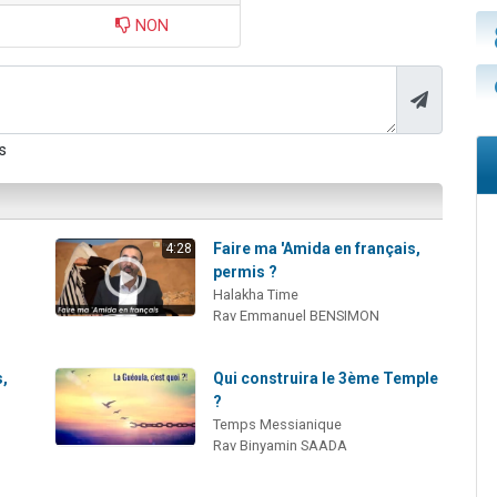
NON
s
Faire ma 'Amida en français,
4:28
permis ?
Halakha Time
Rav Emmanuel BENSIMON
s,
Qui construira le 3ème Temple
?
Temps Messianique
Rav Binyamin SAADA