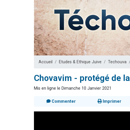
Nouvelle émis
61 personnes
Ariel vient 
Il reste 
Eva vient de
Accueil
Etudes & Ethique Juive
Techouva
Chovavim - protégé de la 
Mis en ligne le Dimanche 10 Janvier 2021
Commenter
Imprimer