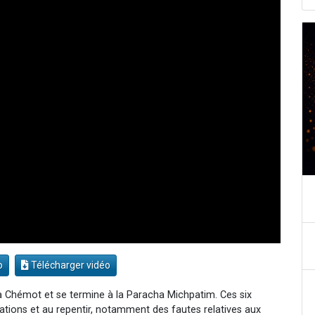
o
Télécharger vidéo
a Chémot et se termine à la Paracha Michpatim. Ces six
ations et au repentir, notamment des fautes relatives aux