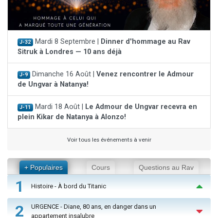
Mardi 8 Septembre |
Dinner d'hommage au Rav
J-32
Sitruk à Londres — 10 ans déjà
Dimanche 16 Août |
Venez rencontrer le Admour
J-9
de Ungvar à Natanya!
Mardi 18 Août |
Le Admour de Ungvar recevra en
J-11
plein Kikar de Natanya à Alonzo!
Voir tous les événements à venir
+ Populaires
Cours
Questions au Rav
1
Histoire - À bord du Titanic
2
URGENCE - Diane, 80 ans, en danger dans un
appartement insalubre