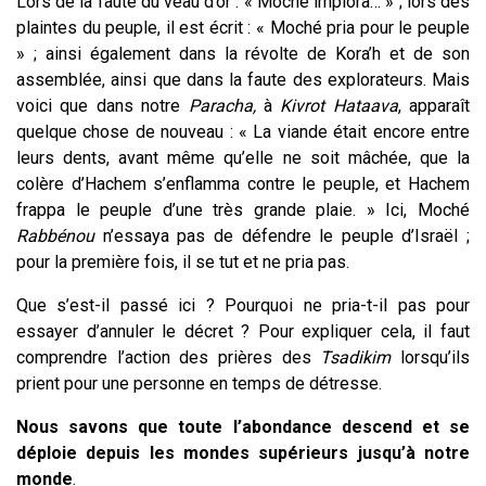
Lors de la faute du veau d’or : « Moché implora… » ; lors des
plaintes du peuple, il est écrit : « Moché pria pour le peuple
» ; ainsi également dans la révolte de Kora’h et de son
assemblée, ainsi que dans la faute des explorateurs. Mais
voici que dans notre
Paracha,
à
Kivrot Hataava
, apparaît
quelque chose de nouveau : « La viande était encore entre
leurs dents, avant même qu’elle ne soit mâchée, que la
colère d’Hachem s’enflamma contre le peuple, et Hachem
frappa le peuple d’une très grande plaie. » Ici, Moché
Rabbénou
n’essaya pas de défendre le peuple d’Israël ;
pour la première fois, il se tut et ne pria pas.
Que s’est-il passé ici ? Pourquoi ne pria-t-il pas pour
essayer d’annuler le décret ? Pour expliquer cela, il faut
comprendre l’action des prières des
Tsadikim
lorsqu’ils
prient pour une personne en temps de détresse.
Nous savons que toute l’abondance descend et se
déploie depuis les mondes supérieurs jusqu’à notre
monde
.