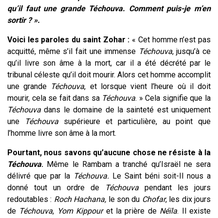
qu’il faut une grande Téchouva. Comment puis-je m’en
sortir ? ».
Voici les paroles du saint Zohar :
« Cet homme n’est pas
acquitté, même s’il fait une immense
Téchouva
, jusqu’à ce
qu’il livre son âme à la mort, car il a été décrété par le
tribunal céleste qu’il doit mourir. Alors cet homme accomplit
une grande
Téchouva
, et lorsque vient l’heure où il doit
mourir, cela se fait dans sa
Téchouva
. » Cela signifie que la
Téchouva
dans le domaine de la sainteté est uniquement
une
Téchouva
supérieure et particulière, au point que
l’homme livre son âme à la mort.
Pourtant, nous savons qu’aucune chose ne résiste à la
Téchouva
.
Même le Rambam a tranché qu’Israël ne sera
délivré que par la
Téchouva.
Le Saint béni soit-Il nous a
donné tout un ordre de
Téchouva
pendant les jours
redoutables :
Roch Hachana,
le son du
Chofar
, les dix jours
de
Téchouva
,
Yom Kippour
et la prière de
Néïla
. Il existe