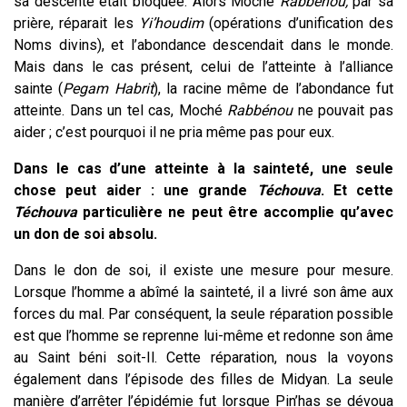
sa descente était bloquée. Alors Moché
Rabbénou,
par sa
prière, réparait les
Yi’houdim
(opérations d’unification des
Noms divins), et l’abondance descendait dans le monde.
Mais dans le cas présent, celui de l’atteinte à l’alliance
sainte (
P
egam Habrit
), la racine même de l’abondance fut
atteinte. Dans un tel cas, Moché
Rabbénou
ne pouvait pas
aider ; c’est pourquoi il ne pria même pas pour eux.
Dans le cas d’une atteinte à la sainteté, une seule
chose peut aider : une
grande
Téchouva
. Et cette
Téchouva
particulière ne peut être accomplie qu’avec
un don de soi absolu.
Dans le don de soi, il existe une mesure pour mesure.
Lorsque l’homme a abîmé la sainteté, il a livré son âme aux
forces du mal. Par conséquent, la seule réparation possible
est que l’homme se reprenne lui-même et redonne son âme
au Saint béni soit-Il. Cette réparation, nous la voyons
également dans l’épisode des filles de Midyan. La seule
manière d’arrêter l’épidémie fut lorsque Pin’has se dévoua