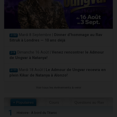
Mardi 8 Septembre |
Dinner d'hommage au Rav
J-32
Sitruk à Londres — 10 ans déjà
Dimanche 16 Août |
Venez rencontrer le Admour
J-9
de Ungvar à Natanya!
Mardi 18 Août |
Le Admour de Ungvar recevra en
J-11
plein Kikar de Natanya à Alonzo!
Voir tous les événements à venir
+ Populaires
Cours
Questions au Rav
1
Histoire - À bord du Titanic