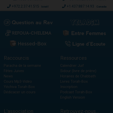
+972.2.37.41.515
+1.437.887.14.93
Israël
Canada
Raccourcis
Ressources
Paracha de la semaine
Calendrier Juif
Fêtes Juives
Sidour (livre de prière)
News
Horaires de Chabbath
Cours Mp3-Vidéo
Livres Torah-Box
Yéchiva Torah-Box
Inscription
Dédicacer un cours
Podcast Torah-Box
English Version
L'association
Retrouvez-nous...