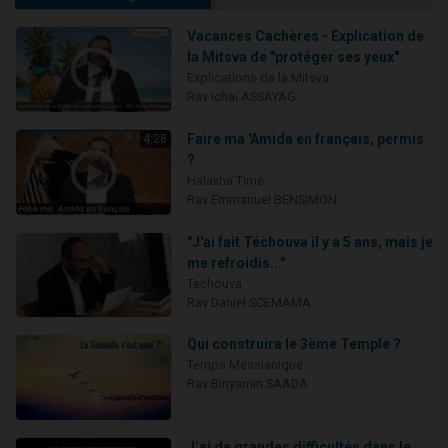
Vacances Cachères - Explication de
la Mitsva de "protéger ses yeux"
Explications de la Mitsva
Rav Ichaï ASSAYAG
Faire ma 'Amida en français, permis
4:28
?
Halakha Time
Rav Emmanuel BENSIMON
"J'ai fait Téchouva il y a 5 ans, mais je
me refroidis..."
Techouva
Rav Daniel SCEMAMA
Qui construira le 3ème Temple ?
Temps Messianique
Rav Binyamin SAADA
J’ai de grandes difficultés dans le