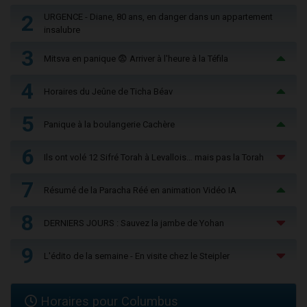
2
URGENCE - Diane, 80 ans, en danger dans un appartement
insalubre
3
Mitsva en panique 😨 Arriver à l'heure à la Téfila
4
Horaires du Jeûne de Ticha Béav
5
Panique à la boulangerie Cachère
6
Ils ont volé 12 Sifré Torah à Levallois… mais pas la Torah
7
Résumé de la Paracha Réé en animation Vidéo IA
8
DERNIERS JOURS : Sauvez la jambe de Yohan
9
L'édito de la semaine - En visite chez le Steipler
Horaires pour Columbus