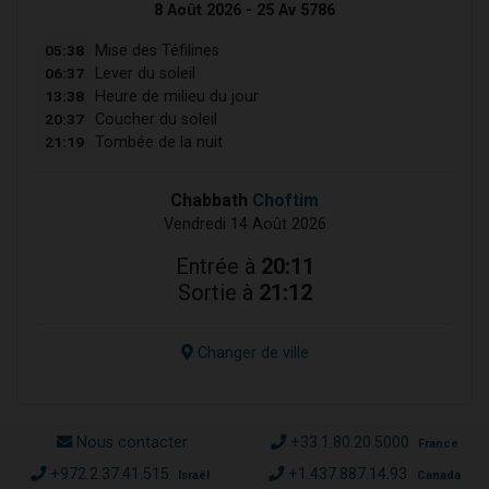
8 Août 2026 - 25 Av 5786
05:38
Mise des Téfilines
06:37
Lever du soleil
13:38
Heure de milieu du jour
20:37
Coucher du soleil
21:19
Tombée de la nuit
Chabbath
Choftim
Vendredi 14 Août 2026
Entrée à
20:11
Sortie à
21:12
Changer de ville
Nous contacter
+33.1.80.20.5000
France
+972.2.37.41.515
+1.437.887.14.93
Israël
Canada