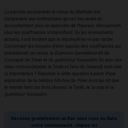
La période qui précède la venue du Machia'h est
comparable aux contractions qui ont lieu avant un
accouchement: plus on approche de l'heureux dénouement,
plus les souffrances s'intensifient. Vu les événements
actuels, il est évident que le
Machia'h
ne va pas tarder.
Concernant les moyens d'être sauvés des souffrances qui
précèderont sa venue, la
Guémara Sanhédrine
dit de
s'occuper de Torah et de
guémilout 'hassadim
. En quoi ces
deux
mitsvot
(étudier la Torah et faire du
'hessed
) sont-elle
si importantes ? Réponse à cette question à partir d'une
explication de la célèbre
Michna
de
Pirké Avot
qui dit que
le monde tient sur trois choses: la Torah, la
'avoda
et la
guémilout 'hassadim
.
Recevez gratuitement un Rav chez vous ou dans
votre communauté, cliquez-ici