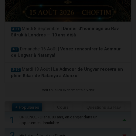
Mardi 8 Septembre |
Dinner d'hommage au Rav
J-31
Sitruk à Londres — 10 ans déjà
Dimanche 16 Août |
Venez rencontrer le Admour
J-8
de Ungvar à Natanya!
Mardi 18 Août |
Le Admour de Ungvar recevra en
J-10
plein Kikar de Natanya à Alonzo!
Voir tous les événements à venir
+ Populaires
Cours
Questions au Rav
1
URGENCE - Diane, 80 ans, en danger dans un
appartement insalubre
2
Histoire - À bord du Titanic