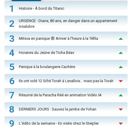
1
Histoire - À bord du Titanic
2
URGENCE - Diane, 80 ans, en danger dans un appartement
insalubre
3
Mitsva en panique 😨 Arriver à l'heure à la Téfila
4
Horaires du Jeûne de Ticha Béav
5
Panique à la boulangerie Cachère
6
Ils ont volé 12 Sifré Torah à Levallois… mais pas la Torah
7
Résumé de la Paracha Réé en animation Vidéo IA
8
DERNIERS JOURS : Sauvez la jambe de Yohan
9
L'édito de la semaine - En visite chez le Steipler