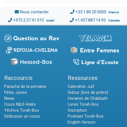
Nous contacter
+33.1.80.20.5000
France
+972.2.37.41.515
+1.437.887.14.93
Israël
Canada
Raccourcis
Ressources
Paracha de la semaine
Calendrier Juif
Fêtes Juives
Sidour (livre de prière)
News
Horaires de Chabbath
Cours Mp3-Vidéo
Livres Torah-Box
Yéchiva Torah-Box
Inscription
Dédicacer un cours
Podcast Torah-Box
English Version