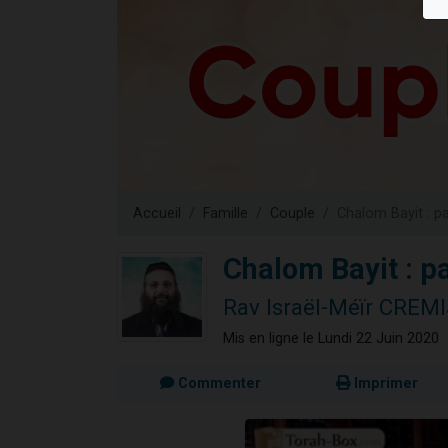
13 personnes
30 perso
Il reste 
12 nouve
29 personnes
Accueil
Famille
Couple
Chalom Bayit : pa
Chalom Bayit : pa
Rav Israël-Méïr CREMI
Mis en ligne le Lundi 22 Juin 2020
Commenter
Imprimer