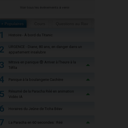
Voir tous les événements à venir
+ Populaires
Cours
Questions au Rav
1
Histoire - À bord du Titanic
2
URGENCE - Diane, 80 ans, en danger dans un
appartement insalubre
3
Mitsva en panique 😨 Arriver à l'heure à la
Téfila
4
Panique à la boulangerie Cachère
5
Résumé de la Paracha Réé en animation
Vidéo IA
6
Horaires du Jeûne de Ticha Béav
7
La Paracha en 60 secondes : Réé