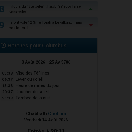
8
Hiloula du "Steïpeler" : Rabbi Ya’acov Israël
Kanievsky
9
Ils ont volé 12 Sifré Torah à Levallois… mais
pas la Torah
Horaires pour Columbus
8 Août 2026 - 25 Av 5786
05:38
Mise des Téfilines
06:37
Lever du soleil
13:38
Heure de milieu du jour
20:37
Coucher du soleil
21:19
Tombée de la nuit
Chabbath
Choftim
Vendredi 14 Août 2026
Entrée à
20:11