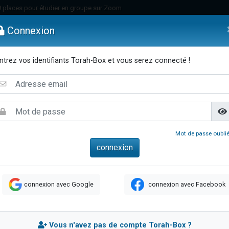
49 places pour étudier en groupe sur Zoom
nes viennent de faire un don pour Diane, 80 ans, dans un appartement insalu
Connexion
viennent de nous rejoindre sur WhatsApp
viennent de nous rejoindre sur WhatsApp
ntrez vos identifiants Torah-Box et vous serez connecté !
es viennent de faire un don pour Reloger Rivka, 6 enfants, victime de violences
emmes
Enfants
Etude sur Texte
Musique
Paracha
Di
es viennent de faire un don pour 1 Journée de Vacances Pour les Enfants
 viennent de demander une bénédiction
viennent de nous rejoindre sur WhatsApp
49 places pour étudier en groupe sur Zoom
Mot de passe oublié
 donner son Maasser
viennent de nous rejoindre sur WhatsApp
viennent de nous rejoindre sur WhatsApp
connexion avec Google
connexion avec Facebook
de donner son Maasser
es viennent de faire un don pour 5 jours de vacances aux Orphelins
viennent de nous rejoindre sur WhatsApp
Vous n'avez pas de compte Torah-Box ?