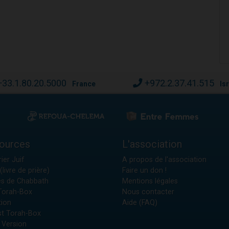
+33.1.80.20.5000
+972.2.37.41.515
France
Is
ources
L'association
ier Juif
A propos de l'association
(livre de prière)
Faire un don !
es de Chabbath
Mentions légales
 Torah-Box
Nous contacter
tion
Aide (FAQ)
t Torah-Box
 Version