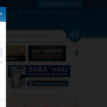
WhatsApp Torah-Box
bre
Mon compte
Calendrier
Columbus
×
...
vertissements
Livres
Rabbanim
 ?