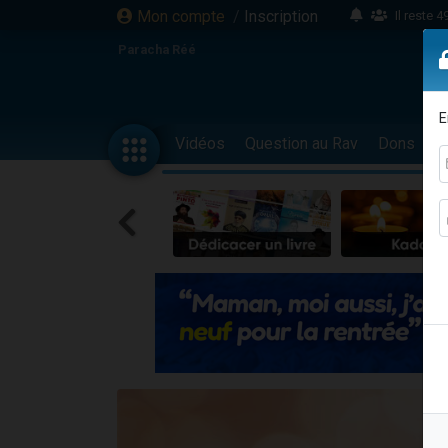
Mon compte
/
Inscription
Il reste 
16 person
Paracha Réé
2 personnes 
6 personnes 
E
4 personn
Vidéos
Question au Rav
Dons
F
2 personn
17 personnes
4 personnes 
Il reste 
Eva vient de
4 personnes 
3 personnes 
Odaya vient 
3 personn
2 personnes 