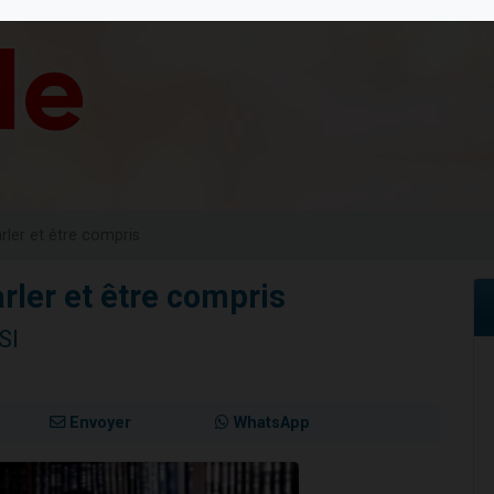
 viennent de demander une bénédiction
nnes viennent de faire un don pour Sauvez la jambe de Yohan
49 places pour étudier en groupe sur Zoom
lles musiques dans Torah-Box Music
 viennent de demander une bénédiction
rler et être compris
rler et être compris
SI
Envoyer
WhatsApp