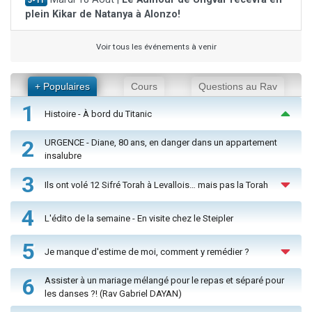
J-11
plein Kikar de Natanya à Alonzo!
Voir tous les événements à venir
+ Populaires
Cours
Questions au Rav
1
Histoire - À bord du Titanic
2
URGENCE - Diane, 80 ans, en danger dans un appartement
insalubre
3
Ils ont volé 12 Sifré Torah à Levallois… mais pas la Torah
4
L'édito de la semaine - En visite chez le Steipler
5
Je manque d'estime de moi, comment y remédier ?
6
Assister à un mariage mélangé pour le repas et séparé pour
les danses ?! (Rav Gabriel DAYAN)