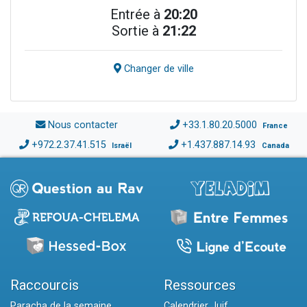
Entrée à
20:20
Sortie à
21:22
Changer de ville
Nous contacter
+33.1.80.20.5000
France
+972.2.37.41.515
+1.437.887.14.93
Israël
Canada
Raccourcis
Ressources
Paracha de la semaine
Calendrier Juif