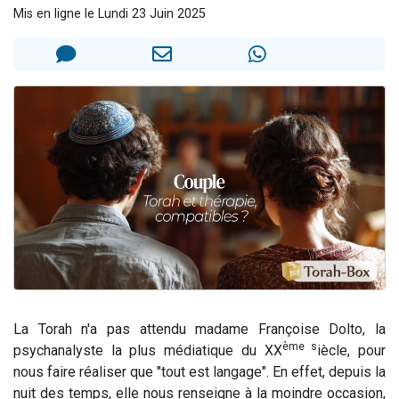
Mis en ligne le Lundi 23 Juin 2025
Nouvelle émission radio : Visions de grandeur n°104 : Le Chabbath et le Birkat Hamazone à travers le temps
61 personnes viennent de demander une bénédiction
Ariel vient de donner son Maasser
Il reste 49 places pour étudier en groupe sur Zoom
Eva vient de donner son Maasser
La Torah n'a pas attendu madame Françoise Dolto, la
ème s
psychanalyste la plus médiatique du XX
iècle, pour
nous faire réaliser que "tout est langage". En effet, depuis la
nuit des temps, elle nous renseigne à la moindre occasion,